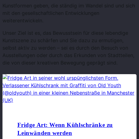
Kunstformen geben, die ständig im Wandel sind und sich
mit den gesellschaftlichen Entwicklungen
weiterentwickeln.
Unser Ziel ist es, das Bewusstsein für diese lebendige
Kunstszene zu schärfen und Sie dazu zu ermutigen,
selbst aktiv zu werden – sei es durch den Besuch von
Ausstellungen oder durch das Erkunden von Stadtteilen,
die von dieser kreativen Bewegung geprägt sind.
Fridge Art: Wenn Kühlschränke zu
Leinwänden werden