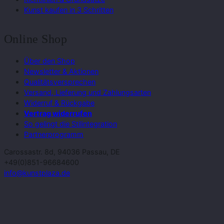
Kunst kaufen in 3 Schritten
Online Shop
Über den Shop
Newsletter & Aktionen
Qualitätsversprechen
Versand, Lieferung und Zahlungsarten
Widerruf & Rückgabe
Vertrag widerrufen
So gelingt die Stilintegration
Partnerprogramm
Carossastr. 8d, 94036 Passau, DE
+49(0)851-96684600
info@kunstplaza.de