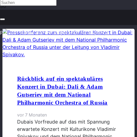
Oper
Produkt
wurde deinem Warenkorb hinzugefügt.
Rückblick auf ein spektakuläres
Konzert in Dubai: Dali & Adam
Gutseriev mit dem National
Philharmonic Orchestra of Russia
vor 7 Monaten
Dubais Vorfreude auf das mit Spannung
erwartete Konzert mit Kulturikone Vladimir
Spivakov und dem National Philharmonic