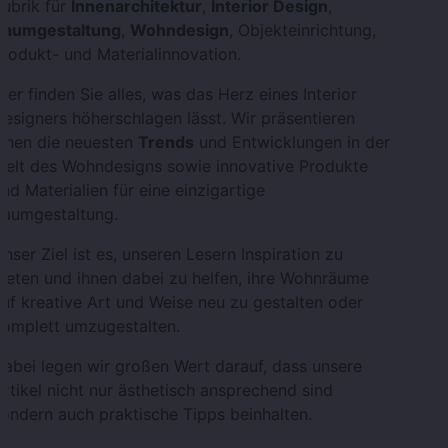
ubrik für
Innenarchitektur
,
Interior Design
,
Raumgestaltung
,
Wohndesign
, Objekteinrichtung,
rodukt- und Materialinnovation.
ier finden Sie alles, was das Herz eines Interior
esigners höherschlagen lässt. Wir präsentieren
Ihnen die neuesten
Trends
und Entwicklungen in der
Welt des Wohndesigns sowie innovative Produkte
nd Materialien für eine einzigartige
Raumgestaltung.
nser Ziel ist es, unseren Lesern Inspiration zu
ieten und ihnen dabei zu helfen, ihre Wohnräume
uf kreative Art und Weise neu zu gestalten oder
komplett umzugestalten.
abei legen wir großen Wert darauf, dass unsere
rtikel nicht nur ästhetisch ansprechend sind
ondern auch praktische Tipps beinhalten.