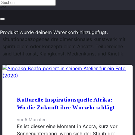
Installationen
Die Installation in der Bildenden Kunst ist ein
Produkt
wurde deinem Warenkorb hinzugefügt.
situationsbezogenes dreidimensionales Kunstwerk mit
spirituellem oder konzeptuellem Ansatz. Teilbereiche
sind Lichtkunst, Klangkunst, Medienkunst und Kinetik.
Kulturelle Inspirationsquelle Afrika:
Wo die Zukunft ihre Wurzeln schlägt
vor 5 Monaten
Es ist dieser eine Moment in Accra, kurz vor
Sonnenuntergang, wenn sich der Staub der