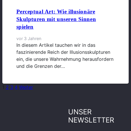
Perceptual Art: Wie illusionäre
Skulpturen mit unseren Sinnen
spielen
vor 3 Jahren
In diesem Artikel tauchen wir in das
faszinierende Reich der Illusionsskulpturen
ein, die unsere Wahrnehmung herausfordern
und die Grenzen der…
1
2
3
4
Weiter
UNSER
NEWSLETTER