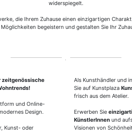
widerspiegelt.
twerke, die Ihrem Zuhause einen einzigartigen Charak
n Möglichkeiten begeistern und gestalten Sie Ihr Zuh
r zeitgenössische
Als Kunsthändler und i
 Wohntrends!
Sie auf Kunstplaza
Kuns
frisch aus dem Atelier.
ttform und Online-
 modernes Design.
Erwerben Sie
einzigar
KünstlerInnen
und aufs
r, Kunst- oder
Visionen von Schönheit