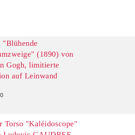
 "Blühende
mzweige" (1890) von
n Gogh, limitierte
ion auf Leinwand
00
r Torso "Kaléidoscope"
on Ludovic GAUDREE,