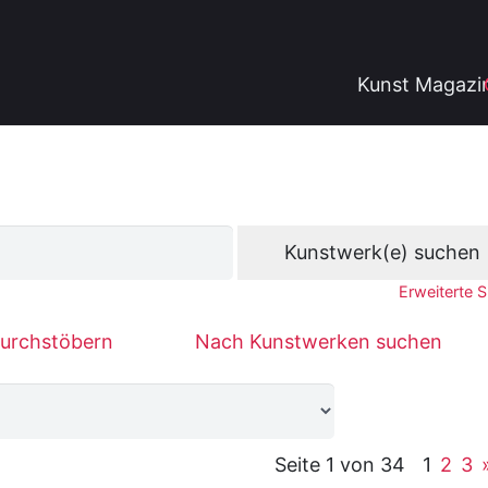
Kunst Magazi
Erweiterte 
urchstöbern
Nach Kunstwerken suchen
Seite 1 von 34
1
2
3