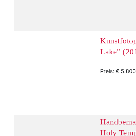
Kunstfoto
Lake" (20
Preis: € 5.80
Handbemal
Holy Temp