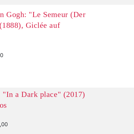
an Gogh: "Le Semeur (Der
(1888), Giclée auf
00
 "In a Dark place" (2017)
os
8,00