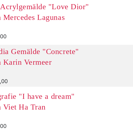
 Acrylgemälde "Love Dior"
n Mercedes Lagunas
,00
ia Gemälde "Concrete"
n Karin Vermeer
5,00
rafie "I have a dream"
n Viet Ha Tran
,00