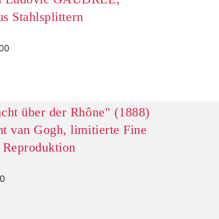
us Stahlsplittern
,00
cht über der Rhône" (1888)
t van Gogh, limitierte Fine
e Reproduktion
00