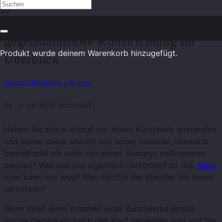
Abstrakte Kunst – die
gegenstandslose Kunstrichtung im
Produkt
wurde deinem Warenkorb hinzugefügt.
Überblick
Joachim Rodriguez y Romero
Do., 3. Juli 2025, 12:12 CEST
Haben Sie schon einmal vor einem Kunstwerk gestanden
und waren dabei sowohl von seiner visuellen Intensität
beeindruckt als auch von seiner Aussage vollkommen
perplex? Was soll das eigentlich darstellen? Ist das
Kunst
oder kann das weg? Was möchte der Künstler mir damit
vermitteln?
Wenn Ihnen beim Ansehen eines Kunstwerks jemals
solche Gedanken durch den Kopf gegangen sind und Sie