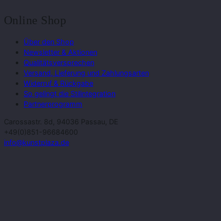
Online Shop
Über den Shop
Newsletter & Aktionen
Qualitätsversprechen
Versand, Lieferung und Zahlungsarten
Widerruf & Rückgabe
So gelingt die Stilintegration
Partnerprogramm
Carossastr. 8d, 94036 Passau, DE
+49(0)851-96684600
info@kunstplaza.de