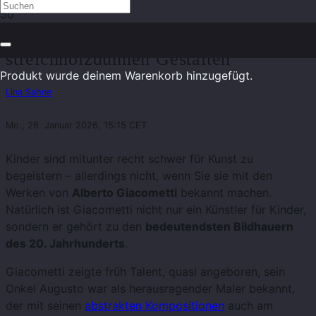
Alberto Giacometti – Meister der
streichholzdünnen Gestalten
Produkt
wurde deinem Warenkorb hinzugefügt.
Lina Sahne
Mo., 26. Januar 2026, 15:15 CET
Kinder sind mitunter recht schwer für Kunst zu
begeistern – allerdings nicht, wenn Sie sie mit den
Werken von
Alberto Giacometti
bekannt machen.
Natürlich ist Giacometti nicht nur ein Künstler für Kinder,
sondern er gehört zu den
bedeutendsten Bildhauern
des 20. Jahrhunderts
.
Giacometti zeigte früh Talent, quasi angeboren, sein
Onkel Augusto war als herausragender Maler bekannt,
der mit seinen
abstrakten Kompositionen
auch am