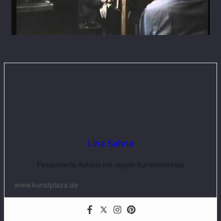
Lina Sahne
Passionierte Autorin mit regem Kunstinteresse
www.kunstplaza.de