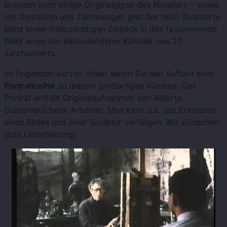
Bronzen auch einige Originalgipse des Künstlers – sowie
mit Gemälden und Zeichnungen gibt der reich illustrierte
Band einen vielschichtigen Einblick in das faszinierende
Werk eines der bedeutendsten Künstler des 20.
Jahrhunderts.
Im folgenden kurzen Video sehen Sie den Auftakt einer
Portraitreihe
zu diesem großartigen Künstler. Das
Porträt enthält Originalaufnahmen von Alberto
Giacometti beim Arbeiten. Man kann u.a. das Entstehen
eines Bildes und einer Skulptur verfolgen. Wir wünschen
gute Unterhaltung!