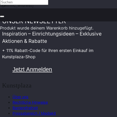
[wlfmc_wishlist]
UNSER NEWSLETTER
Produkt
wurde deinem Warenkorb hinzugefügt.
Inspiration – Einrichtungsideen – Exklusive
Aktionen & Rabatte
+ 11% Rabatt-Code für Ihren ersten Einkauf im
Kunstplaza-Shop
Jetzt Anmelden
Kunstplaza
Über uns
Rechtliche Hinweise
Barrierefreiheit
Pressebereich / Mediakit