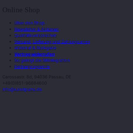
Online Shop
Über den Shop
Newsletter & Aktionen
Qualitätsversprechen
Versand, Lieferung und Zahlungsarten
Widerruf & Rückgabe
Vertrag widerrufen
So gelingt die Stilintegration
Partnerprogramm
Carossastr. 8d, 94036 Passau, DE
+49(0)851-96684600
info@kunstplaza.de