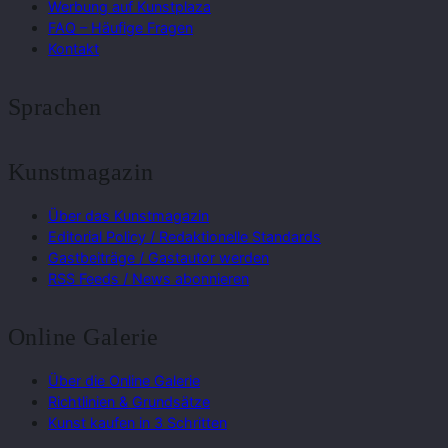
Werbung auf Kunstplaza
FAQ – Häufige Fragen
Kontakt
Sprachen
Kunstmagazin
Über das Kunstmagazin
Editorial Policy / Redaktionelle Standards
Gastbeiträge / Gastautor werden
RSS Feeds / News abonnieren
Online Galerie
Über die Online Galerie
Richtlinien & Grundsätze
Kunst kaufen in 3 Schritten