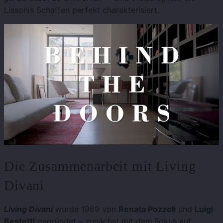
Lissonis Schaffen perfekt charakterisiert.
Die Zusammenarbeit mit Living
Divani
Living Divani
wurde 1969 von
Renata Pozzoli
und
Luigi
Bestetti
gegründet – zunächst mit dem Fokus auf