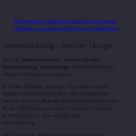
Minimalismus: Wie der reduzierte Stil unsere
Ästhetik und unseren Lifestyle revolutionierte
Inneneinrichtung / Interior Design
ubrik für
Innenarchitektur
,
Interior Design
,
Raumgestaltung
,
Wohndesign
, Objekteinrichtung,
rodukt- und Materialinnovation.
ier finden Sie alles, was das Herz eines Interior
esigners höherschlagen lässt. Wir präsentieren
Ihnen die neuesten
Trends
und Entwicklungen in der
Welt des Wohndesigns sowie innovative Produkte
nd Materialien für eine einzigartige
Raumgestaltung.
nser Ziel ist es, unseren Lesern Inspiration zu