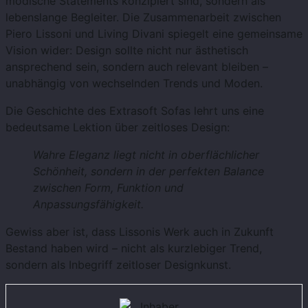
modische Statements konzipiert sind, sondern als
lebenslange Begleiter. Die Zusammenarbeit zwischen
Piero Lissoni und Living Divani spiegelt eine gemeinsame
Vision wider: Design sollte nicht nur ästhetisch
ansprechend sein, sondern auch relevant bleiben –
unabhängig von wechselnden Trends und Moden.
Die Geschichte des Extrasoft Sofas lehrt uns eine
bedeutsame Lektion über zeitloses Design:
Wahre Eleganz liegt nicht in oberflächlicher
Schönheit, sondern in der perfekten Balance
zwischen Form, Funktion und
Anpassungsfähigkeit.
Gewiss aber ist, dass Lissonis Werk auch in Zukunft
Bestand haben wird – nicht als kurzlebiger Trend,
sondern als Inbegriff zeitloser Designkunst.