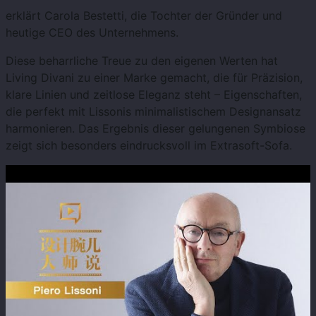
erklärt Carola Bestetti, die Tochter der Gründer und
heutige CEO des Unternehmens.
Diese beharrliche Treue zu den eigenen Werten hat
Living Divani zu einer Marke gemacht, die für Präzision,
klare Linien und zeitlose Eleganz steht – Eigenschaften,
die perfekt mit Lissonis minimalistischem Designansatz
harmonieren. Das Ergebnis dieser gelungenen Symbiose
zeigt sich besonders eindrucksvoll im Extrasoft-Sofa.