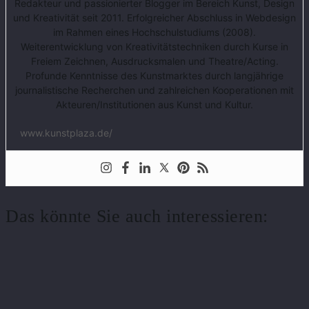
Redakteur und passionierter Blogger im Bereich Kunst, Design
und Kreativität seit 2011. Erfolgreicher Abschluss in Webdesign
im Rahmen eines Hochschulstudiums (2008).
Weiterentwicklung von Kreativitätstechniken durch Kurse in
Freiem Zeichnen, Ausdrucksmalen und Theatre/Acting.
Profunde Kenntnisse des Kunstmarktes durch langjährige
journalistische Recherchen und zahlreichen Kooperationen mit
Akteuren/Institutionen aus Kunst und Kultur.
www.kunstplaza.de/
Das könnte Sie auch interessieren: