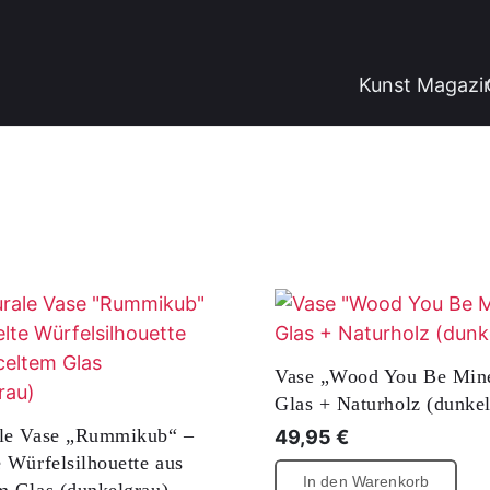
Kunst Magazi
Vase „Wood You Be Min
Glas + Naturholz (dunke
ale Vase „Rummikub“ –
49,95
€
e Würfelsilhouette aus
In den Warenkorb