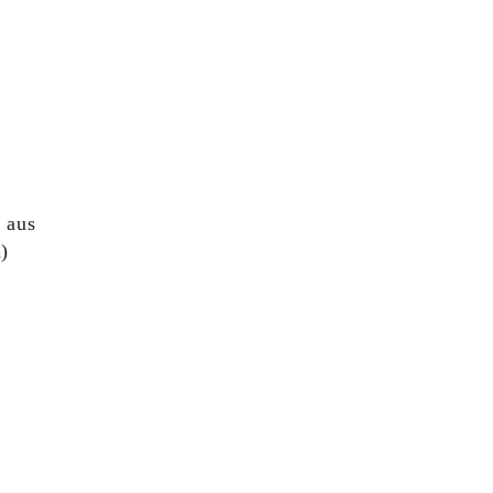
 aus
)