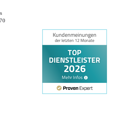
us
 70