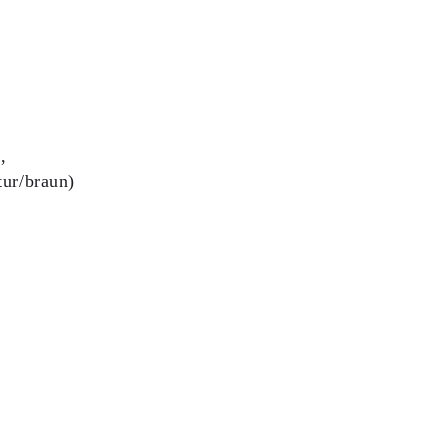
,
tur/braun)