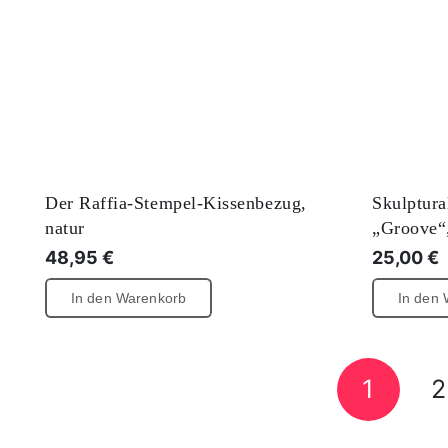
Der Raffia-Stempel-Kissenbezug,
Skulptur
natur
„Groove“,
48,95
€
25,00
€
In den Warenkorb
In den
1
2