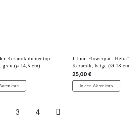
aler Keramikblumentopf
J-Line Flowerpot „Helia“
 grau (ø 14,5 cm)
Keramik, beige (Ø 18 cm
25,00
€
 Warenkorb
In den Warenkorb
3
4