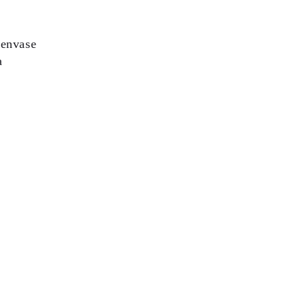
envase
a