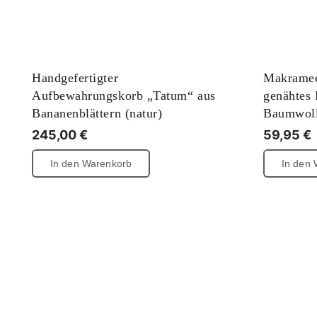
Handgefertigter
Makramee
Aufbewahrungskorb „Tatum“ aus
genähtes 
Bananenblättern (natur)
Baumwol
245,00
€
59,95
€
In den Warenkorb
In den