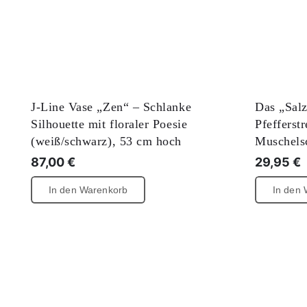
J-Line Vase „Zen“ – Schlanke
Das „Salz
Silhouette mit floraler Poesie
Pfefferst
(weiß/schwarz), 53 cm hoch
Muschels
87,00
€
29,95
€
In den Warenkorb
In den