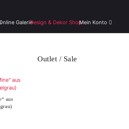
n
Online Galerie
Design & Dekor Shop
Mein Konto
Outlet / Sale
e“ aus
lgrau)