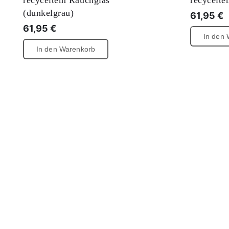
recyceltem Rauchglas
recycelte
(dunkelgrau)
61,95
€
61,95
€
In den
In den Warenkorb