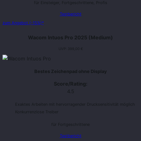
für Einsteiger, Fortgeschrittene, Profis
Testbericht
zum Angebot (-15%)*
Wacom Intuos Pro 2025 (Medium)
UVP: 399,00 €
Bestes Zeichenpad ohne Display
Score/Rating:
4.5
Exaktes Arbeiten mit hervorragender Drucksensitivität möglich
Konkurrenzlose Treiber
für Fortgeschrittene
Testbericht