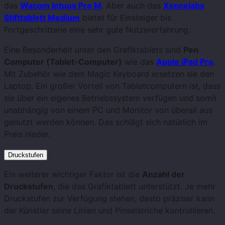
das
Wacom Intuos Pro M
. Aber auch das
Xencelabs
Stifttablett Medium
bietet für Einsteiger bis
Fortgeschrittene eine sehr gute Nutzererfahrung.
Eine Besonderheit unter den Grafiktablets sind
Pen
Computer (Tablet-Computer)
wie das
Apple iPad Pro
.
Mit Zubehör wie dem Magic Keyboard ersetzen sie den
Laptop. Ein großer Vorteil von Tabletcomputern ist, dass
sie über ein eigenes Betriebssystem verfügen und somit
unabhängig von einem PC und Monitor von überall aus
genutzt werden können. Das schlägt sich natürlich im
Preis nieder.
Druckstufen
Ein weiterer wichtiger Faktor ist die
Anzahl der
Druckstufen
, die das Grafiktablett unterstützt. Je mehr
Druckstufen zur Verfügung stehen, desto präziser kann
der Künstler seine Linien und Pinselstriche kontrollieren.