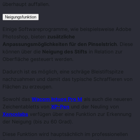
überhaupt auffallen.
Neigungsfunktion
Einige Softwareprogramme, wie beispielsweise Adobe
Photoshop, bieten
zusätzliche
Anpassungsmöglichkeiten für den Pinselstrich
. Diese
können über die
Neigung des Stifts
in Relation zur
Oberfläche gesteuert werden.
Dadurch ist es möglich, eine schräge Bleistiftspitze
nachzuahmen und damit das typische Schraffieren von
Flächen zu erzeugen.
Sowohl das
Wacom Intuos Pro M
als auch die neueren
Zeichentabletts von
XP-Pen
und der Neuling von
Xencelabs
verfügen über eine Funktion zur Erkennung
der Neigung (bis zu 60 Grad).
Diese Funktion wird hauptsächlich im professionellen