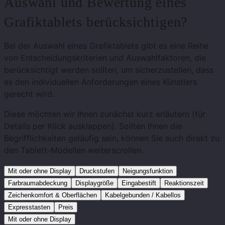
Auswahl und Bewertung eines
Grafiktablets berücksichtigen?
Bei der Auswahl eines Grafiktablets gibt es eine Reihe
von Entscheidungskriterien und Auswahlfaktoren, die
berücksichtigt werden sollten, um sicherzustellen, dass
es den individuellen Anforderungen eines Künstlers
gerecht wird.
Diese möchten wir Ihnen zunächst kurz erläutern (für
Details per Klick ausklappen). Sollten Ihnen die
Begrifflichkeiten geläufig sein, können Sie auch direkt zu
den Tablett-Modellen weiterscrollen.
Mit oder ohne Display
Druckstufen
Neigungsfunktion
Farbraumabdeckung
Displaygröße
Eingabestift
Reaktionszeit
Zeichenkomfort & Oberflächen
Kabelgebunden / Kabellos
Expresstasten
Preis
Mit oder ohne Display