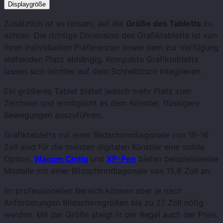
Displaygröße
Zusätzlich ist es ratsam, auf die
Größe des Tabletts
zu
achten.
Die richtige Dimension des Grafiktabletts ist von
Ihren individuellen Präferenzen sowie dem zur Verfügung
stehenden Platz abhängig. Kompakte Grafiktabletts
lassen sich leichter auf dem Schreibtisch integrieren.
Ein größeres Tablet bietet jedoch mehr Platz zum
Zeichnen und ermöglicht es dem Künstler, flüssigere
Bewegungen auszuführen.
Grafiktabletts mit einer Bildschirmdiagonale von 15-16
Zoll sind für die meisten digitalen Künstler eine solide
Option.
Wacom Cintiq
und
XP-Pen
bieten beispielsweise
Modelle mit einer Bildschirmdiagonale von 15,6 Zoll an.
Im professionellen Bereich können aber je nach
Anforderungen Bildschirmgrößen bis zu 27 Zoll nötig
werden. Mit der Größe steigt in der Regel auch der Preis.