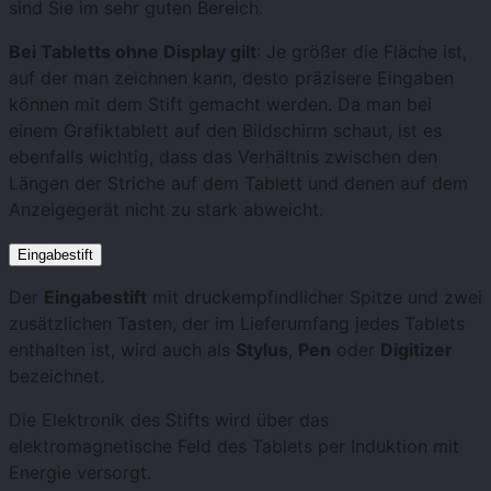
sind Sie im sehr guten Bereich.
Bei Tabletts ohne Display gilt
: Je größer die Fläche ist,
auf der man zeichnen kann, desto präzisere Eingaben
können mit dem Stift gemacht werden. Da man bei
einem Grafiktablett auf den Bildschirm schaut, ist es
ebenfalls wichtig, dass das Verhältnis zwischen den
Längen der Striche auf dem Tablett und denen auf dem
Anzeigegerät nicht zu stark abweicht.
Eingabestift
Der
Eingabestift
mit druckempfindlicher Spitze und zwei
zusätzlichen Tasten, der im Lieferumfang jedes Tablets
enthalten ist, wird auch als
Stylus
,
Pen
oder
Digitizer
bezeichnet.
Die Elektronik des Stifts wird über das
elektromagnetische Feld des Tablets per Induktion mit
Energie versorgt.