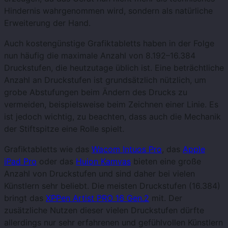
Hindernis wahrgenommen wird, sondern als natürliche
Erweiterung der Hand.
Auch kostengünstige Grafiktabletts haben in der Folge
nun häufig die maximale Anzahl von 8.192–16.384
Druckstufen, die heutzutage üblich ist. Eine beträchtliche
Anzahl an Druckstufen ist grundsätzlich nützlich, um
grobe Abstufungen beim Ändern des Drucks zu
vermeiden, beispielsweise beim Zeichnen einer Linie. Es
ist jedoch wichtig, zu beachten, dass auch die Mechanik
der Stiftspitze eine Rolle spielt.
Grafiktabletts wie das
Wacom Intuos Pro
, das
Apple
iPad Pro
oder das
Huion Kamvas
bieten eine große
Anzahl von Druckstufen und sind daher bei vielen
Künstlern sehr beliebt. Die meisten Druckstufen (16.384)
bringt das
XPPen Artist PRO 16 Gen.2
mit. Der
zusätzliche Nutzen dieser vielen Druckstufen dürfte
allerdings nur sehr erfahrenen und gefühlvollen Künstlern