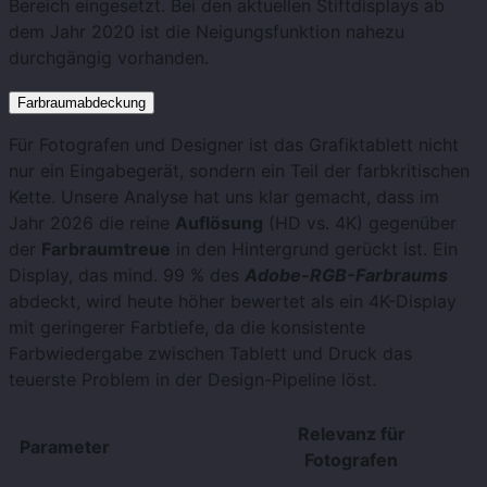
Bereich eingesetzt. Bei den aktuellen Stiftdisplays ab
dem Jahr 2020 ist die Neigungsfunktion nahezu
durchgängig vorhanden.
Farbraumabdeckung
Für Fotografen und Designer ist das Grafiktablett nicht
nur ein Eingabegerät, sondern ein Teil der farbkritischen
Kette. Unsere Analyse hat uns klar gemacht, dass im
Jahr 2026 die reine
Auflösung
(HD vs. 4K) gegenüber
der
Farbraumtreue
in den Hintergrund gerückt ist. Ein
Display, das mind. 99 % des
Adobe-RGB-Farbraums
abdeckt, wird heute höher bewertet als ein 4K-Display
mit geringerer Farbtiefe, da die konsistente
Farbwiedergabe zwischen Tablett und Druck das
teuerste Problem in der Design-Pipeline löst.
Relevanz für
Parameter
Fotografen