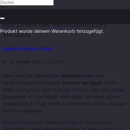
Vincent van Gogh – Biografie, Werk
und Leben des niederländischen
Produkt
wurde deinem Warenkorb hinzugefügt.
Meisters
Joachim Rodriguez y Romero
Mi., 15. Oktober 2025, 11:23 CEST
Wenn man die zahlreichen
Selbstporträts
des
niederländischen Künstlers
Vincent van Gogh
(1853-
1890) betrachtet, sieht man ein Gesicht, das vom Leben
gezeichnet ist: Die Augen sind müde, der Blick scheint
melancholisch in die Ferne zu schweifen und die Wangen
wirken eingefallen.
Angesichts solcher Selbstporträts ist es durchaus
verblüffend, dass van Gogh bereits im Alter von nur 37