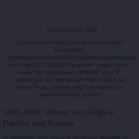
Trauer (Sorrow), 1882
[su_button url=“https://t.adcell.com/click.php?
bid=136155-
39684&param0=https%3A%2F%2Fwww.meisterdrucke.d
van-Gogh%2F23093%2FTrauer.html“ target=“blank“
style=“flat“ background=“#ff2b58″ size=“6″
center=“yes“ rel=“sponsored“ title=“Vincent van
Gogh: Trauer (Sorrow), 1882″]
Kunstwerk als
Reproduktion[/su_button]
1883-1884: Vincent van Gogh in
Drenthe und Nuenen
Im September 1883 zog er in die Provinz
Drenthe
im