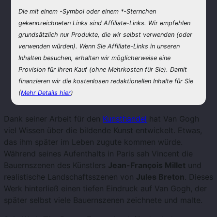
Die mit einem
-Symbol oder einem *-Sternchen
gekennzeichneten Links sind Affiliate-Links. Wir empfehlen
grundsätzlich nur Produkte, die wir selbst verwenden (oder
verwenden würden). Wenn Sie Affiliate-Links in unseren
Inhalten besuchen, erhalten wir möglicherweise eine
Provision für Ihren Kauf (ohne Mehrkosten für Sie). Damit
finanzieren wir die kostenlosen redaktionellen Inhalte für Sie
(
Mehr Details hier
)
Dank seiner Arbeit für den
Kunsthandel
hat Van Gogh
viel Wissen über die bildende Kunst entwickelt. Etwas,
das ihm später im Leben zugute kommen würde.
Während seines Aufenthalts in Paris sah Vincent die
Bauernszenen des Künstlers
Jean-François Millet
und
realistische Landschaftsszenen von
Jules Breton
. Dieses
Werk hinterließ einen tiefen Eindruck auf Van Gogh, der
später selbst viele Bauernszenen zeichnete und malte.