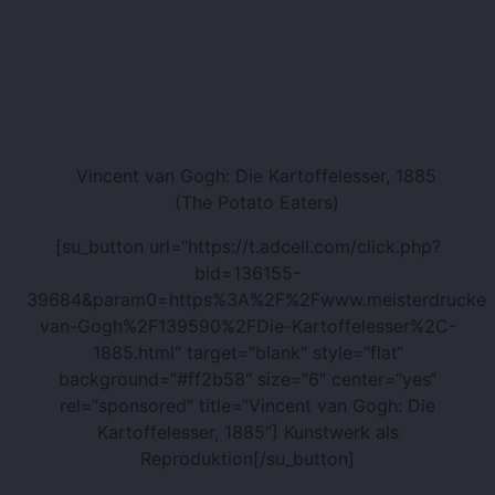
Vincent van Gogh: Die Kartoffelesser, 1885
(The Potato Eaters)
[su_button url=“https://t.adcell.com/click.php?
bid=136155-
39684&param0=https%3A%2F%2Fwww.meisterdrucke.d
van-Gogh%2F139590%2FDie-Kartoffelesser%2C-
1885.html“ target=“blank“ style=“flat“
background=“#ff2b58″ size=“6″ center=“yes“
rel=“sponsored“ title=“Vincent van Gogh: Die
Kartoffelesser, 1885″]
Kunstwerk als
Reproduktion[/su_button]