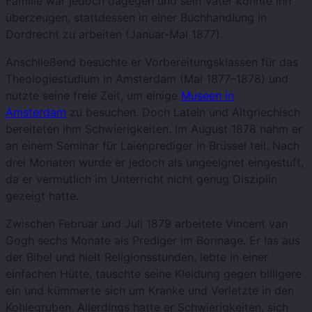
Familie war jedoch dagegen und sein Vater konnte ihn
überzeugen, stattdessen in einer Buchhandlung in
Dordrecht zu arbeiten (Januar-Mai 1877).
Anschließend besuchte er Vorbereitungsklassen für das
Theologiestudium in Amsterdam (Mai 1877–1878)
und
nutzte seine freie Zeit, um einige
Museen in
Amsterdam
zu besuchen.
Doch Latein und Altgriechisch
bereiteten ihm Schwierigkeiten. Im August 1878 nahm er
an einem Seminar für Laienprediger in Brüssel teil. Nach
drei Monaten wurde er jedoch als ungeeignet eingestuft,
da er vermutlich im Unterricht nicht genug Disziplin
gezeigt hatte.
Zwischen Februar und Juli 1879 arbeitete Vincent van
Gogh sechs Monate als Prediger im Borinage. Er las aus
der Bibel und hielt Religionsstunden, lebte in einer
einfachen Hütte, tauschte seine Kleidung gegen billigere
ein und kümmerte sich um Kranke und Verletzte in den
Kohlegruben. Allerdings hatte er Schwierigkeiten, sich