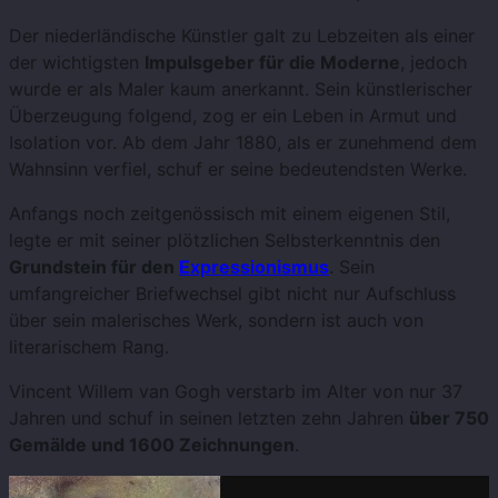
Der niederländische Künstler galt zu Lebzeiten als einer
der wichtigsten
Impulsgeber für die Moderne
, jedoch
wurde er als Maler kaum anerkannt. Sein künstlerischer
Überzeugung folgend, zog er ein Leben in Armut und
Isolation vor. Ab dem Jahr 1880, als er zunehmend dem
Wahnsinn verfiel, schuf er seine bedeutendsten Werke.
Anfangs noch zeitgenössisch mit einem eigenen Stil,
legte er mit seiner plötzlichen Selbsterkenntnis den
Grundstein für den
Expressionismus
. Sein
umfangreicher Briefwechsel gibt nicht nur Aufschluss
über sein malerisches Werk, sondern ist auch von
literarischem Rang.
Vincent Willem van Gogh verstarb im Alter von nur 37
Jahren und schuf in seinen letzten zehn Jahren
über 750
Gemälde und 1600 Zeichnungen
.