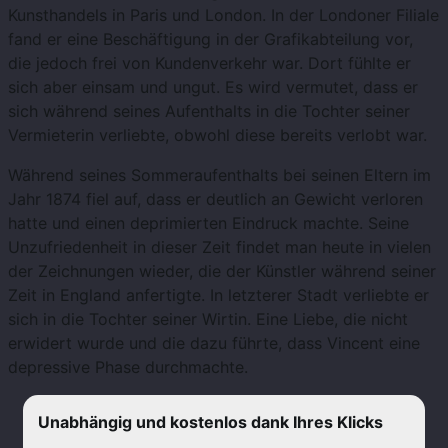
Kunsthandels in Paris und London. In der Londoner Filiale
fand er eine Beschäftigung in der Grafikabteilung vor,
die jedoch frei von Kundenverkehr war. Dort fühlte er
sich aber einsam und ungut. Es wird vermutet, dass er
sich während seines Aufenthalts in die Tochter seiner
Vermieterin verliebte, obwohl diese bereits verlobt war.
Während seines Sommeraufenthalts bei seinen Eltern im
Jahr 1874 fiel auf, dass er deutlich an Gewicht verloren
hatte und einen deprimierten Eindruck machte. Seine
Unzufriedenheit in dieser Zeit findet man heute in vielen
der Zeichnungen wieder, die der Künstler während seiner
Zeit in England anfertigte. In letzterer Stadt verliebte er
sich in die Tochter seiner Wirtin. Eine Liebe, die nicht
erwidert wurde und die dazu führte, dass Vincent eine
depressive Phase durchmachte.
Unabhängig und kostenlos dank Ihres Klicks