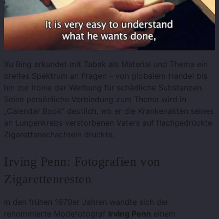
Xu Bing erkundet mit Tabak als Material und Thema ein
breites Spektrum an Fragen – von globalem Handel bis
hin zur Ironie der Werbung für schädliche Substanzen.
Seine persönliche Verbindung zum Thema wird in
„Calendar Book“ deutlich, wo er die Krankenakten seines
an Lungenkrebs verstorbenen Vaters auf flachgedrückte
Zigarettenschachteln druckte.
Irving Penn: Fotografien von
Zigarettenresten
In den frühen 1970er Jahren wandte sich der
renommierte Modefotograf
Irving Penn
einem