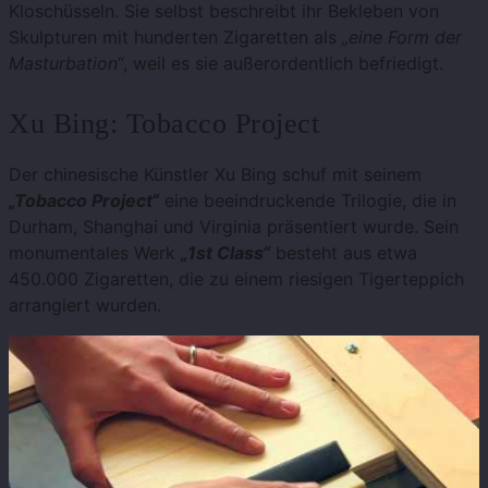
Kloschüsseln. Sie selbst beschreibt ihr Bekleben von
Skulpturen mit hunderten Zigaretten als
„eine Form der
Masturbation“
, weil es sie außerordentlich befriedigt.
Xu Bing: Tobacco Project
Der chinesische Künstler Xu Bing schuf mit seinem
„Tobacco Project“
eine beeindruckende Trilogie, die in
Durham, Shanghai und Virginia präsentiert wurde. Sein
monumentales Werk
„1st Class“
besteht aus etwa
450.000 Zigaretten, die zu einem riesigen Tigerteppich
arrangiert wurden.