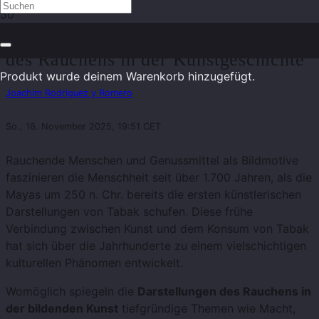
Hast du mal Feuer? Die Ikonologie
des Rauchens in der Kunstgeschichte
Produkt
wurde deinem Warenkorb hinzugefügt.
Joachim Rodriguez y Romero
So., 16. November 2025, 19:51 CET
Rauchende Menschen und Genussmittel als Bildmotive
faszinieren die Menschheit seit über 1.700 Jahren, als die
Mayas um 250 n. Chr. bereits die ersten künstlerischen
Darstellungen von Tabak schufen. Diese frühe
Verbindung zwischen Kunst und dem Konsum von Tabak
hat sich über die Jahrhunderte zu einem vielschichtigen
kulturellen Phänomen entwickelt.
Womöglich spiegeln die
Darstellungen des Rauchens in
der bildenden Kunst
tiefgründige Themen wie Macht,