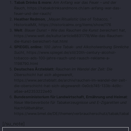
Tabak Drinks & more
:
Am Anfang war das Feuer – und der
Rauch,
https://tabakdrinksandmore.ch/am-anfang-war-das-
feuer-und-der-rauch/
Heather Redmon
, „Mayan Ritualistic Use of Tobacco, ”
HistoricalMX, https://historicalmx.org/items/show/176
Welt
:
Blauer Dunst – Wie das Rauchen die Kunst bereichert hat
,
https://www.welt.de/kultur/article8831778/Wie-das-Rauchen-
die-Kunst-bereichert-hat.html
SPIEGEL online:
100 Jahre Tabak- und Alkoholwerbung Sinnliche
Sucht
, https://www.spiegel.de/stil/20th-century-alcohol-
tobacco-ads-100-jahre-rauch-und-rausch-reklame-a-
1198790.html
Deutsches Ärzteblatt:
Rauchen im Wandel der Zeit: Die
Oberschicht hat sich abgewandt
,
https://www.aerzteblatt.de/archiv/rauchen-im-wandel-der-zeit-
die-oberschicht-hat-sich-abgewandt-0e0cb745-133b-4d9c-
a6ae-a42353222e40
Bundesministerium für Landwirtschaft, Ernährung und Heimat
:
Neue Werbeverbote für Tabakerzeugnisse und E-Zigaretten und
Nachfüllbehälter
,
https://www.bmel.de/DE/themen/verbraucherschutz/tabak/tabak
[/su_note]