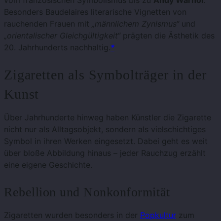
vom französischen Symbolismus bis zu
Andy Warhol
.
Besonders Baudelaires literarische Vignetten von
rauchenden Frauen mit
„männlichem Zynismus“
und
„orientalischer Gleichgültigkeit“
prägten die Ästhetik des
20. Jahrhunderts nachhaltig.
*
Zigaretten als Symbolträger in der
Kunst
Über Jahrhunderte hinweg haben Künstler die Zigarette
nicht nur als Alltagsobjekt, sondern als vielschichtiges
Symbol in ihren Werken eingesetzt. Dabei geht es weit
über bloße Abbildung hinaus – jeder Rauchzug erzählt
eine eigene Geschichte.
Rebellion und Nonkonformität
Zigaretten wurden besonders in der
Popkultur
zum