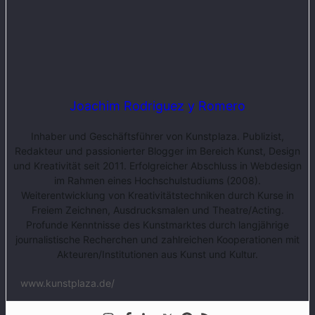
Joachim Rodriguez y Romero
Inhaber und Geschäftsführer von Kunstplaza. Publizist,
Redakteur und passionierter Blogger im Bereich Kunst, Design
und Kreativität seit 2011. Erfolgreicher Abschluss in Webdesign
im Rahmen eines Hochschulstudiums (2008).
Weiterentwicklung von Kreativitätstechniken durch Kurse in
Freiem Zeichnen, Ausdrucksmalen und Theatre/Acting.
Profunde Kenntnisse des Kunstmarktes durch langjährige
journalistische Recherchen und zahlreichen Kooperationen mit
Akteuren/Institutionen aus Kunst und Kultur.
www.kunstplaza.de/