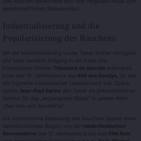
Das Rauchen entwickelte sich vom religiösen Ritual zum
gesellschaftlichen Statussymbol.
Industrialisierung und die
Popularisierung des Rauchens
Mit der Industrialisierung wurde Tabak breiter verfügbar
und fand verstärkt Eingang in die Kunst. Der
französische Dichter
Théodore de Banville
kultivierte
Ende des 19. Jahrhunderts das
Bild des Dandys
, für den
die Zigarette künstlerischer Lebenszweck war. Später
nutzte
Jean-Paul Sartre
den Tabak als philosophisches
Symbol für das
„angeeignete Objekt“
in seinem Werk
„Das Sein und das Nichts“.
Die künstlerische Bedeutung des Rauchens spannt einen
beeindruckenden Bogen: von der
niederländischen
Genremalerei
des 17. Jahrhunderts bis zum
Film Noir
,