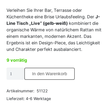
Verleihen Sie Ihrer Bar, Terrasse oder
Küchentheke eine Brise Urlaubsfeeling. Der
J-
Line Tisch „Live“ (gelb-weiß)
kombiniert die
organische Wärme von natürlichem Rattan mit
einem markanten, modernen Akzent. Das
Ergebnis ist ein Design-Piece, das Leichtigkeit
und Charakter perfekt ausbalanciert.
9 vorrätig
J-
In den Warenkorb
Line
Tisch
"Live"
Artikelnummer:
51122
im
Lieferzeit:
4-6 Werktage
Coastal-