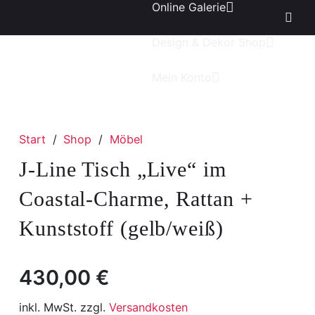
Online Galerie
Design & Dekor Shop
Mein Konto
Start
/
Shop
/
Möbel
J-Line Tisch „Live“ im
Coastal-Charme, Rattan +
Kunststoff (gelb/weiß)
430,00
€
inkl. MwSt. zzgl.
Versandkosten