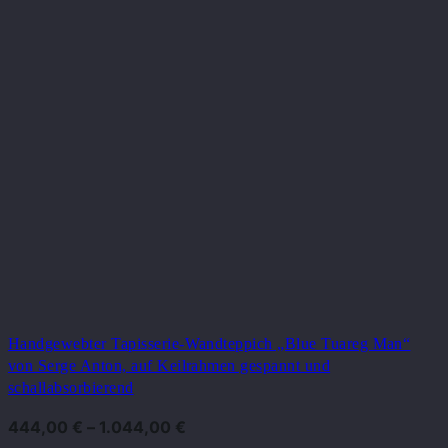
Handgewebter Tapisserie-Wandteppich „Blue Tuareg Man“
von Serge Anton, auf Keilrahmen gespannt und
schallabsorbierend
444,00
€
–
1.044,00
€