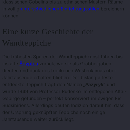
klassischen Gobelins bis zu ethnischen Mustern Räume
in völlig
unterschiedlichen Einrichtungsstilen
bereichern
können.
Eine kurze Geschichte der
Wandteppiche
Die frühesten Spuren der Wandteppichkunst führen bis
ins alte
Ägypten
zurück, wo sie als Grabbeigaben
dienten und dank des trockenen Wüstenklimas über
Jahrtausende erhalten blieben. Der bislang älteste
entdeckte Teppich trägt den Namen
„Pazyryk“
und
wurde 1949 von Professor Rudenko im entlegenen Altai-
Gebirge gefunden – perfekt konserviert im ewigen Eis
Südsibiriens. Allerdings deuten Indizien darauf hin, dass
der Ursprung geknüpfter Teppiche noch einige
Jahrtausende weiter zurückliegt.