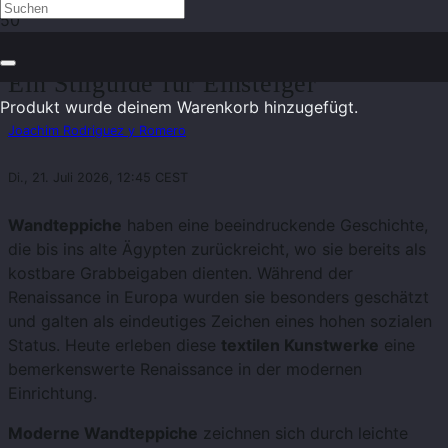
Wandteppiche im modernen Zuhause:
Ein Stilguide für Einsteiger
Produkt
wurde deinem Warenkorb hinzugefügt.
Joachim Rodriguez y Romero
Di., 21. Juli 2026, 12:45 CEST
Wandteppiche
haben eine beeindruckende Geschichte,
die bis ins alte Ägypten zurückreicht, wo sie bereits als
kostbare Grabbeigaben dienten. Während der
Renaissance in Europa wurden sie besonders geschätzt
und galten als eindeutiges Zeichen eines hohen sozialen
Status. Heute erleben diese
textilen Kunstwerke
eine
bemerkenswerte Renaissance in der modernen
Einrichtung.
Moderne Wandteppiche
zeichnen sich durch leichte