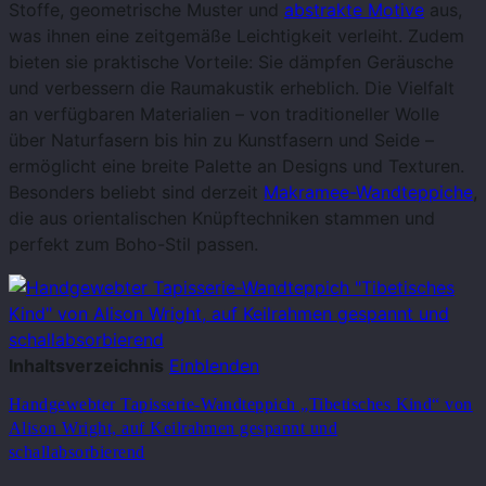
Stoffe, geometrische Muster und
abstrakte Motive
aus,
was ihnen eine zeitgemäße Leichtigkeit verleiht. Zudem
bieten sie praktische Vorteile: Sie dämpfen Geräusche
und verbessern die Raumakustik erheblich. Die Vielfalt
an verfügbaren Materialien – von traditioneller Wolle
über Naturfasern bis hin zu Kunstfasern und Seide –
ermöglicht eine breite Palette an Designs und Texturen.
Besonders beliebt sind derzeit
Makramee-Wandteppiche
,
die aus orientalischen Knüpftechniken stammen und
perfekt zum Boho-Stil passen.
Inhaltsverzeichnis
Einblenden
Handgewebter Tapisserie-Wandteppich „Tibetisches Kind“ von
Alison Wright, auf Keilrahmen gespannt und
schallabsorbierend