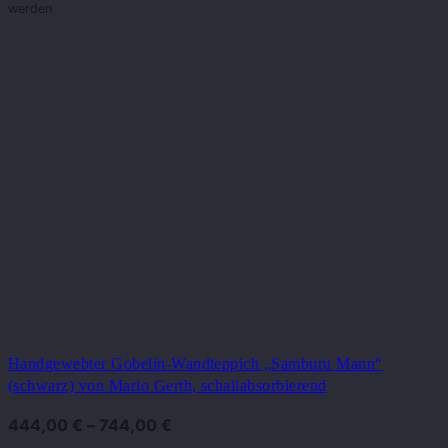
werden
Handgewebter Gobelin-Wandteppich „Samburu Mann“
(schwarz) von Mario Gerth, schallabsorbierend
444,00
€
–
744,00
€