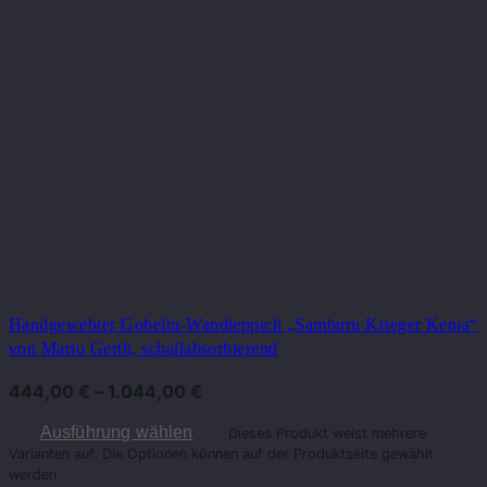
Handgewebter Gobelin-Wandteppich „Samburu Krieger Kenia“
von Mario Gerth, schallabsorbierend
444,00
€
–
1.044,00
€
Ausführung wählen
Dieses Produkt weist mehrere
Varianten auf. Die Optionen können auf der Produktseite gewählt
werden