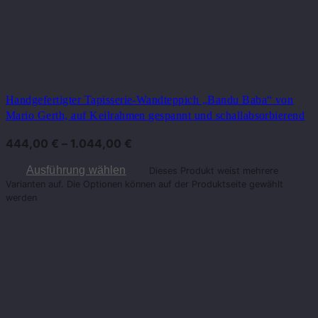
Handgefertigter Tapisserie-Wandteppich „Bandu Baba“ von
Mario Gerth, auf Keilrahmen gespannt und schallabsorbierend
444,00
€
–
1.044,00
€
Ausführung wählen
Dieses Produkt weist mehrere
Varianten auf. Die Optionen können auf der Produktseite gewählt
werden