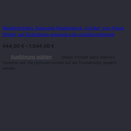
Handgefertigter Tapisserie-Wandteppich „Geisha“ von Alison
Wright, auf Keilrahmen gespannt und schallabsorbierend
444,00
€
–
1.044,00
€
Ausführung wählen
Dieses Produkt weist mehrere
Varianten auf. Die Optionen können auf der Produktseite gewählt
werden