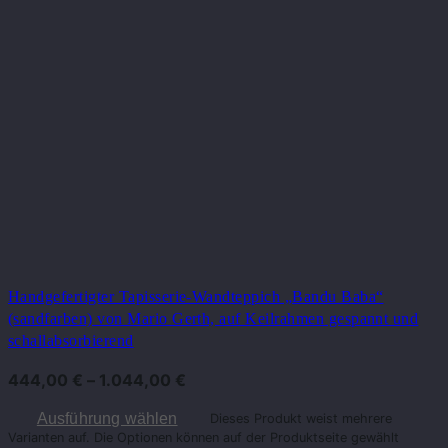
Handgefertigter Tapisserie-Wandteppich „Bandu Baba“
(sandfarben) von Mario Gerth, auf Keilrahmen gespannt und
schallabsorbierend
444,00
€
–
1.044,00
€
Ausführung wählen
Dieses Produkt weist mehrere
Varianten auf. Die Optionen können auf der Produktseite gewählt