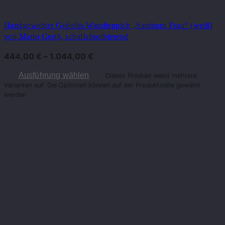
Handgewebter Gobelin-Wandteppich „Samburu Frau“ (weiß)
von Mario Gerth, schallabsorbierend
444,00
€
–
1.044,00
€
Ausführung wählen
Dieses Produkt weist mehrere
Varianten auf. Die Optionen können auf der Produktseite gewählt
werden