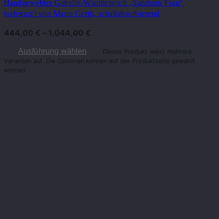
Handgewebter Gobelin-Wandteppich „Samburu Frau“
(schwarz) von Mario Gerth, schallabsorbierend
444,00
€
–
1.044,00
€
Ausführung wählen
Dieses Produkt weist mehrere
Varianten auf. Die Optionen können auf der Produktseite gewählt
werden