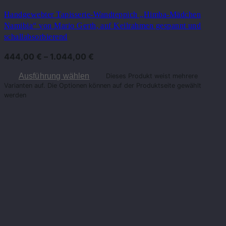
Handgewebter Tapisserie-Wandteppich „Himba-Mädchen
Namibia“ von Mario Gerth, auf Keilrahmen gespannt und
schallabsorbierend
444,00
€
–
1.044,00
€
Ausführung wählen
Dieses Produkt weist mehrere
Varianten auf. Die Optionen können auf der Produktseite gewählt
werden