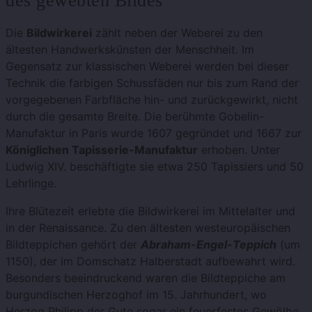
des gewebten Bildes
Die
Bildwirkerei
zählt neben der Weberei zu den
ältesten Handwerkskünsten der Menschheit. Im
Gegensatz zur klassischen Weberei werden bei dieser
Technik die farbigen Schussfäden nur bis zum Rand der
vorgegebenen Farbfläche hin- und zurückgewirkt, nicht
durch die gesamte Breite. Die berühmte Gobelin-
Manufaktur in Paris wurde 1607 gegründet und 1667 zur
Königlichen Tapisserie-Manufaktur
erhoben. Unter
Ludwig XIV. beschäftigte sie etwa 250 Tapissiers und 50
Lehrlinge.
Ihre Blütezeit erlebte die Bildwirkerei im Mittelalter und
in der Renaissance. Zu den ältesten westeuropäischen
Bildteppichen gehört der
Abraham-Engel-Teppich
(um
1150), der im Domschatz Halberstadt aufbewahrt wird.
Besonders beeindruckend waren die Bildteppiche am
burgundischen Herzoghof im 15. Jahrhundert, wo
Herzog Philipp der Gute sogar ein feuerfestes Gewölbe