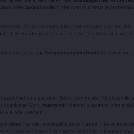
kramee, die einem helfen, die
Grundlagen der Knotente
Garn
oder
Sockenwolle
findet man mittlerweile problemlo
tstehen, die jeden Raum aufwerten und den eigenen Stil
sicherlich Freude an dieser sanften Art des Strickens und H
-Arbeiten sogar zur
Entspannungsmethode
für zwischend
bezeichnet eine aus dem Orient kommende Knüpftechnik z
as spanische Wort
„macramé“
stammt wiederum vom arabi
o viel wie
„weben“
.
te diese Technik letztendlich nach Europa. Hier erlebte si
e Arbeiten entstanden. Die letzte Blütezeit in Deutschland,