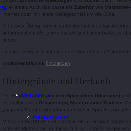
Es gibt
zahlreiche Anleitungen
und
Bücher
zum Thema Ma
zu erlernen. Auch das passende
Zubehör
wie
Makramee-
res
Internet oder im Handarbeitsgeschäft um die Ecke.
Mit etwas Übung können so beeindruckende Kunstwerke en
unterstreichen. Wer gerne bastelt und handarbeitet, wird 
haben.
Und wer weiß, vielleicht wird das Knüpfen von Makramee
Inhaltsverzeichnis
Einblenden
Hintergründe und Herkunft
Mein Konto
Der Begriff stammt
aus dem Spanischen (Macramé)
und 
Herstellung von
Ornamenten, Mustern oder Textilien
. D
„migramah“
und bedeutet im arabischen Sprachgebrauch s
Kundenbereich
Mit den Kreuzrittern und den Mauren (über Spanien) gelang
mehrere Blütezeiten, in denen zum Teil sehr feine geknotet