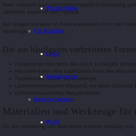
Ihnen vielleicht auch noch hervorragend in Erinnerung geb
Wunschliste
Jahrzehnt waren oft sehr rustikal.
Seit einigen Monaten ist diese wunderbare Form der Handa
Für Künstler
Nachfrage.
Die am häufigsten verbreiteten Forme
Login
Chinesisches Macramé, das Glück zu Neujahr bringen
Macramé-Eulen, eine traditionelle Form des Macram
Registrieren
Tischdecken, Gürtel, Wandbehänge
Lateinamerikanisches Macramé, vor allem Schmuck (
Uniformschmuckteile, Rangabzeichen
Künstlerbereich
Materialien und Werkzeuge für
Profil
Für die Herstellung von Makramee-Arbeiten benötigt man