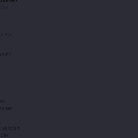
chniken
s im
äkelns
urch?
ur
schen
e seitdem
 die