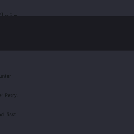
lair
unter
“ Petry,
d lässt