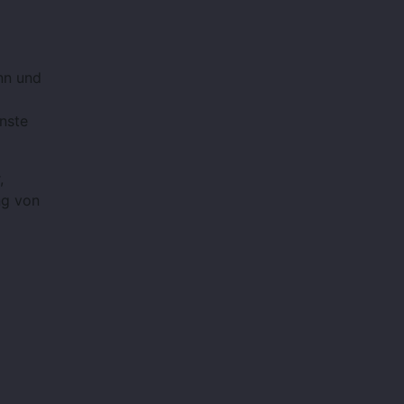
nn und
enste
,
ng von