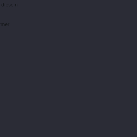
s diesem
rmer