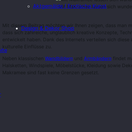
Aktgemälde / Erotische Kunst
Mit Makramee lassen sich wunde
Mit diesem Beitrag möchten wir Ihnen zeigen, dass man m
Design & Dekor Shop
dass sich zahlreiche, unglaublich kreative Konzepte, Tech
entwickelt haben. Dank des Internets verteilen sich diese
kulturelle Einflüsse zu.
ite
Neben klassischen
Wandbildern
und
Armbändern
findet m
Halsketten, Windspiele, Möbelstücke, Kleidung sowie Dek
Makramee sind fast keine Grenzen gesetzt.
r