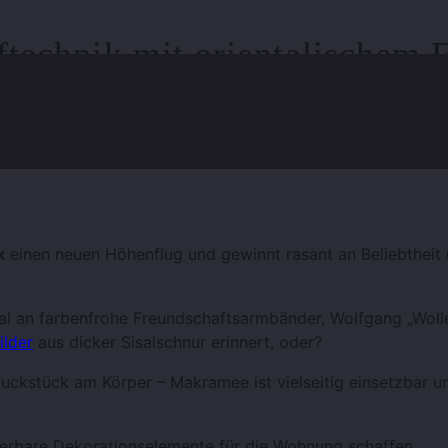
echnik mit orientalischem F
k
einen neuen Höhenflug und gewinnt rasant an Beliebtheit 
inmal an farbenfrohe Freundschaftsarmbänder, Wolfgang „Wolle
lder
aus dicker Sisalschnur erinnert, oder?
ckstück am Körper – Makramee ist vielseitig einsetzbar un