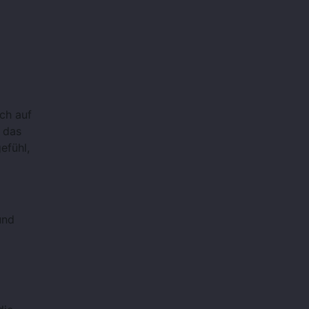
ch auf
 das
efühl,
und