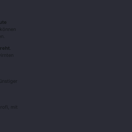
ute
 können
en.
reht
.
irnten
ünstiger
ofi, mit