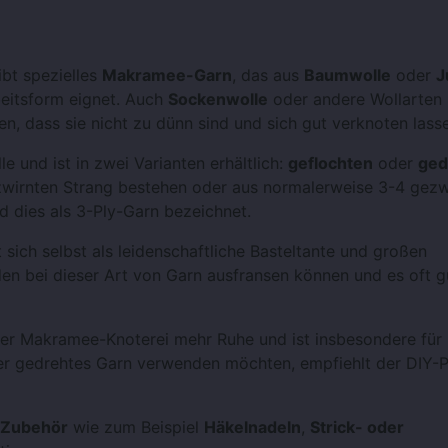
ibt spezielles
Makramee-Garn
, das aus
Baumwolle
oder
J
beitsform eignet. Auch
Sockenwolle
oder andere Wollarten
n, dass sie nicht zu dünn sind und sich gut verknoten lass
 und ist in zwei Varianten erhältlich:
geflochten
oder
ged
wirnten Strang bestehen oder aus normalerweise 3-4 gezw
d dies als 3-Ply-Garn bezeichnet.
 sich selbst als leidenschaftliche Basteltante und großen
n bei dieser Art von Garn ausfransen können und es oft g
der Makramee-Knoterei mehr Ruhe und ist insbesondere für
r gedrehtes Garn verwenden möchten, empfiehlt der DIY-Pr
Zubehör
wie zum Beispiel
Häkelnadeln
,
Strick- oder