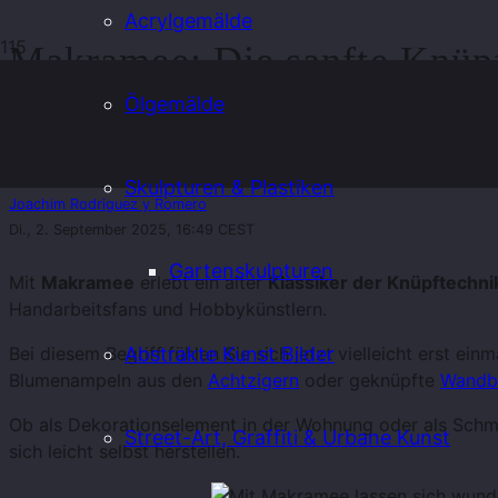
Acrylgemälde
Makramee: Die sanfte Knüpft
Ölgemälde
Skulpturen & Plastiken
Joachim Rodriguez y Romero
Di., 2. September 2025, 16:49 CEST
Gartenskulpturen
Mit
Makramee
erlebt ein alter
Klassiker der Knüpftechni
Handarbeitsfans und Hobbykünstlern.
Bei diesem Begriff fühlen Sie sich jetzt vielleicht erst e
Abstrakte Kunst Bilder
Blumenampeln aus den
Achtzigern
oder geknüpfte
Wandbi
Ob als Dekorationselement in der Wohnung oder als Schmu
Street-Art, Graffiti & Urbane Kunst
sich leicht selbst herstellen.