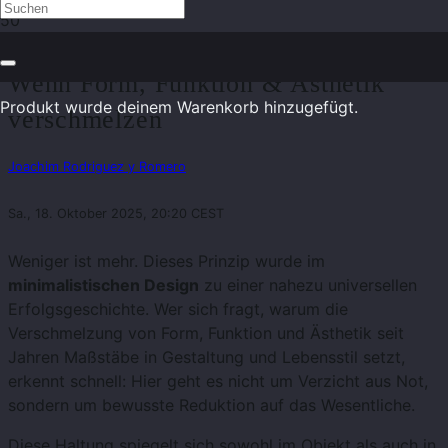
Minimalistisches Design im Fokus:
Wenn Form, Funktion & Ästhetik
Produkt
wurde deinem Warenkorb hinzugefügt.
verschmelzen
Joachim Rodriguez y Romero
Sa., 18. Oktober 2025, 20:20 CEST
Weniger ist mehr. Dieses Prinzip wurde im
minimalistischen Design
zu einer nahezu universellen
Erfolgsgeschichte. Wer sich fragt, warum die
Verschmelzung von Form, Funktion und Ästhetik seit
Jahren Maßstäbe in Gestaltung und Lebensstil setzt,
erkennt schnell: Hier geht es nicht um Verzicht aus Not,
sondern um bewusste Reduktion auf das Wesentliche.
Diese Haltung spiegelt sich sowohl im Objekt als auch in