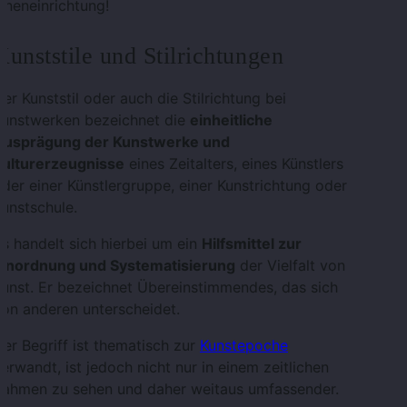
nneneinrichtung!
Kunststile und Stilrichtungen
er Kunststil oder auch die Stilrichtung bei
Kunstwerken bezeichnet die
einheitliche
Ausprägung der Kunstwerke und
Kulturerzeugnisse
eines Zeitalters, eines Künstlers
der einer Künstlergruppe, einer Kunstrichtung oder
unstschule.
s handelt sich hierbei um ein
Hilfsmittel zur
Einordnung und Systematisierung
der Vielfalt von
unst. Er bezeichnet Übereinstimmendes, das sich
on anderen unterscheidet.
er Begriff ist thematisch zur
Kunstepoche
erwandt, ist jedoch nicht nur in einem zeitlichen
Rahmen zu sehen und daher weitaus umfassender.