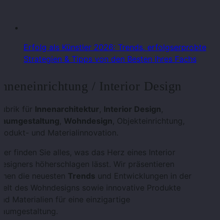
Erfolg als Künstler 2026: Trends, erfolgserprobte
Strategien & Tipps von den Besten ihres Fachs
Inneneinrichtung / Interior Design
ubrik für
Innenarchitektur
,
Interior Design
,
Raumgestaltung
,
Wohndesign
, Objekteinrichtung,
rodukt- und Materialinnovation.
ier finden Sie alles, was das Herz eines Interior
esigners höherschlagen lässt. Wir präsentieren
Ihnen die neuesten
Trends
und Entwicklungen in der
Welt des Wohndesigns sowie innovative Produkte
nd Materialien für eine einzigartige
Raumgestaltung.