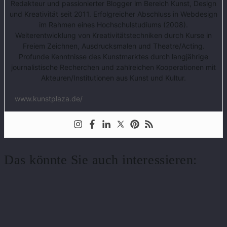
Redakteur und passionierter Blogger im Bereich Kunst, Design
und Kreativität seit 2011. Erfolgreicher Abschluss in Webdesign
im Rahmen eines Hochschulstudiums (2008).
Weiterentwicklung von Kreativitätstechniken durch Kurse in
Freiem Zeichnen, Ausdrucksmalen und Theatre/Acting.
Profunde Kenntnisse des Kunstmarktes durch langjährige
journalistische Recherchen und zahlreichen Kooperationen mit
Akteuren/Institutionen aus Kunst und Kultur.
www.kunstplaza.de/
Das könnte Sie auch interessieren: