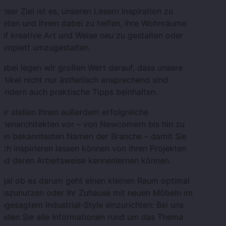
nser Ziel ist es, unseren Lesern Inspiration zu
ieten und ihnen dabei zu helfen, ihre Wohnräume
uf kreative Art und Weise neu zu gestalten oder
komplett umzugestalten.
abei legen wir großen Wert darauf, dass unsere
rtikel nicht nur ästhetisch ansprechend sind
ondern auch praktische Tipps beinhalten.
ir stellen Ihnen außerdem erfolgreiche
nnenarchitekten vor – von Newcomern bis hin zu
den bekanntesten Namen der Branche – damit Sie
ich inspirieren lassen können von ihren Projekten
und deren Arbeitsweise kennenlernen können.
gal ob es darum geht einen kleinen Raum optimal
auszunutzen oder Ihr Zuhause mit neuen Möbeln im
ngesagtem Industrial-Style einzurichten: Bei uns
inden Sie alle Informationen rund um das Thema