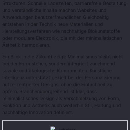
Strukturen. Schnelle Ladezeiten, barrierefreie Gestaltung
und verständliche Inhalte machen Websites und
Anwendungen benutzerfreundlicher. Gleichzeitig
entstehen in der Technik neue Materialien und
Herstellungsverfahren wie nachhaltige Biokunststoffe
oder modulare Elektronik, die mit der minimalistischen
Ästhetik harmonieren.
Ein Blick in die Zukunft zeigt: Minimalismus bleibt nicht
bei der Form stehen, sondern integriert zunehmend
soziale und ökologische Komponenten. Künstliche
Intelligenz unterstützt gezielt bei der Personalisierung
nutzerzentrierter Designs, ohne die Einfachheit zu
opfern. Branchenübergreifend ist klar, dass
minimalistisches Design als Verschmelzung von Form,
Funktion und Ästhetik auch weiterhin Stil, Haltung und
nachhaltige Innovation definiert.