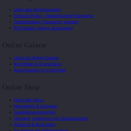
Über das Kunstmagazin
Editorial Policy / Redaktionelle Standards
Gastbeiträge / Gastautor werden
RSS Feeds / News abonnieren
Online Galerie
Über die Online Galerie
Richtlinien & Grundsätze
Kunst kaufen in 3 Schritten
Online Shop
Über den Shop
Newsletter & Aktionen
Qualitätsversprechen
Versand, Lieferung und Zahlungsarten
Widerruf & Rückgabe
So gelingt die Stilintegration