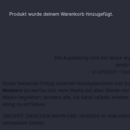
Produkt
wurde deinem Warenkorb hinzugefügt.
Die Ausstellung wird mit einem ei
sinnli
(c) VINCENT – Zwi
Dieser fesselnde Dialog zwischen Kunstgeschichte und Ge
Meisters
zu werfen und seine Werke mit allen Sinnen neu 
Malers begeistert, sondern alle, die Kunst spüren, erlebe
Alltag zu entfliehen.
VINCENT: ZWISCHEN WAHN UND WUNDER
ist eine inte
zerrissenen Genies.