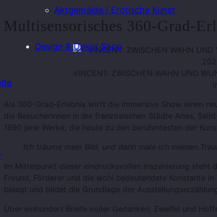
Aktgemälde / Erotische Kunst
Multisensorisches 360-Grad-Erl
Design & Dekor Shop
VINCENT: ZWISCHEN WAHN UND WUNDER 
ite
Als 360-Grad-Erlebnis wirft die immersive Show einen neue
die BesucherInnen in die französischen Städte Arles, Sai
1890 jene Werke, die heute zu den berühmtesten der Kuns
Ich träume mein Bild, und dann male ich meinen Tra
r
Im Mittelpunkt dieser eindrucksvollen Inszenierung steh
Freund, Förderer und die wohl bedeutendste Konstante in V
belegt und bildet die Grundlage der Ausstellungserzählun
Über einhundert Briefe voller Gedanken, Zweifel und Hoffn