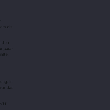
n
rem als
itten
er
„sich
hlte.
ung. In
war das
 was