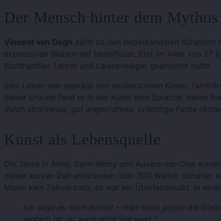
Der Mensch hinter dem Mythos
Vincent van Gogh
zählt zu den bedeutendsten Künstlern
expressiven Bildern tief beeinflusst. Erst im Alter von 2
Buchhändler, Lehrer und Laienprediger gearbeitet hatte.
Sein Leben war geprägt von existenziellen Krisen, familiä
dieser Unruhe fand er in der Kunst eine Sprache, deren B
durch strahlende, gut angeordnete, prächtige Farbe räche
Kunst als Lebensquelle
Die Jahre in Arles, Saint-Rémy und Auvers-sur-Oise waren
dieser kurzen Zeit entstanden über 300 Werke, darunter 
Malen kein Zeitvertreib, es war ein Überlebensakt. In eine
Ich sage es noch einmal – man muss gegen die Gleichg
einfach ist, ist auch nicht viel wert.“