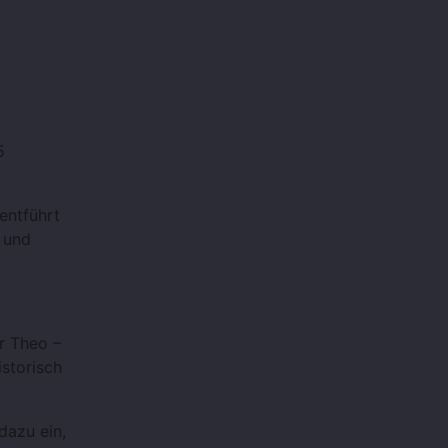
5
entführt
 und
r Theo –
istorisch
dazu ein,