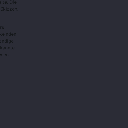
lte. Die
 Skizzen,
rs
nkelnden
ändige
ekannte
enen