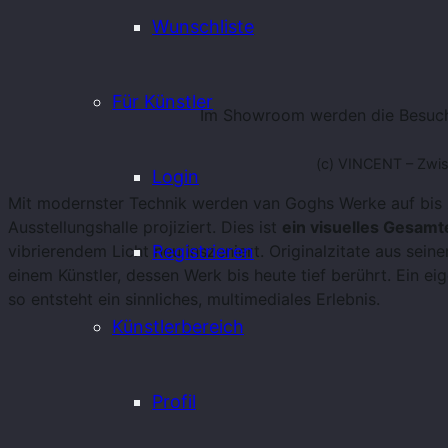
Wunschliste
Für Künstler
Im Showroom werden die Besucher
(c) VINCENT – Zwi
Login
Mit modernster Technik werden van Goghs Werke auf bis z
Ausstellungshalle projiziert. Dies ist
ein visuelles Gesamt
vibrierendem Licht neu inszeniert. Originalzitate aus sein
Registrieren
einem Künstler, dessen Werk bis heute tief berührt. Ein e
so entsteht ein sinnliches, multimediales Erlebnis.
Künstlerbereich
Profil