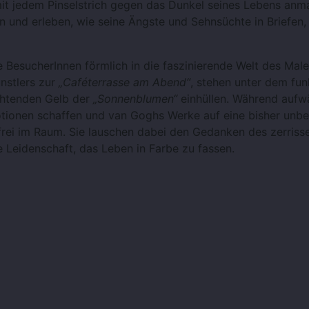
t jedem Pinselstrich gegen das Dunkel seines Lebens anma
 und erleben, wie seine Ängste und Sehnsüchte in Briefen,
BesucherInnen förmlich in die faszinierende Welt des Male
nstlers zur
„Caféterrasse am Abend“
, stehen unter dem fu
chtenden Gelb der
„Sonnenblumen“
einhüllen. Während aufw
tionen schaffen und van Goghs Werke auf eine bisher unb
rei im Raum. Sie lauschen dabei den Gedanken des zerriss
e Leidenschaft, das Leben in Farbe zu fassen.