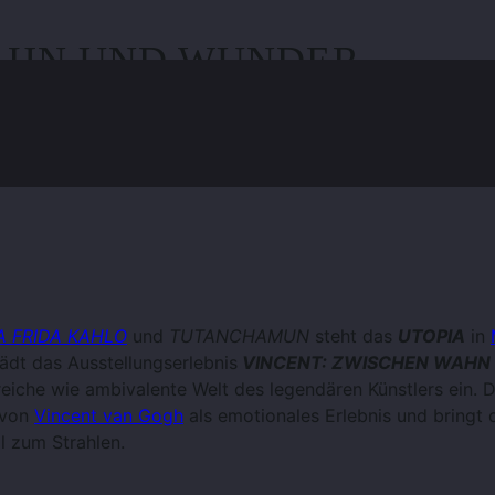
AHN UND WUNDER –
 UTOPIA in München
A FRIDA KAHLO
und
TUTANCHAMUN
steht das
UTOPIA
in
ädt das Ausstellungserlebnis
VINCENT: ZWISCHEN WAH
N
eiche wie ambivalente Welt des legendären Künstlers ein. D
 von
Vincent van Gogh
als emotionales Erlebnis und bringt 
l zum Strahlen.