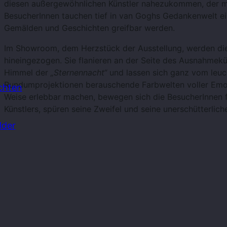
diesen außergewöhnlichen Künstler nahezukommen, der mi
BesucherInnen tauchen tief in van Goghs Gedankenwelt ein
Gemälden und Geschichten greifbar werden.
Im Showroom, dem Herzstück der Ausstellung, werden die 
hineingezogen. Sie flanieren an der Seite des Ausnahmekü
Himmel der
„Sternennacht“
und lassen sich ganz vom leu
Rundumprojektionen berauschende Farbwelten voller Emo
chten
Weise erlebbar machen, bewegen sich die BesucherInnen f
Künstlers, spüren seine Zweifel und seine unerschütterlich
lder