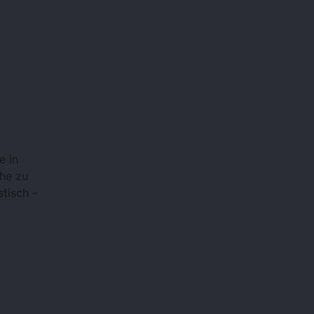
e in
ähe zu
stisch –