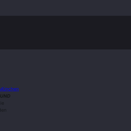
München
 UND
ie
den