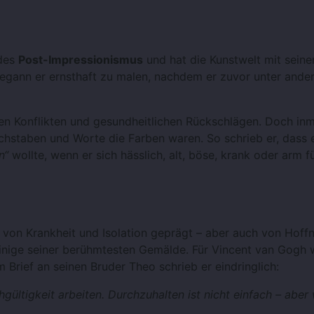
 des
Post-Impressionismus
und hat die Kunstwelt mit seine
7 begann er ernsthaft zu malen, nachdem er zuvor unter ande
ren Konflikten und gesundheitlichen Rückschlägen. Doch inm
uchstaben und Worte die Farben waren. So schrieb er, dass 
n“
wollte, wenn er sich hässlich, alt, böse, krank oder arm fü
 von Krankheit und Isolation geprägt – aber auch von Hoffn
einige seiner berühmtesten Gemälde. Für Vincent van Gogh 
m Brief an seinen Bruder Theo schrieb er eindringlich:
ültigkeit arbeiten. Durchzuhalten ist nicht einfach – aber