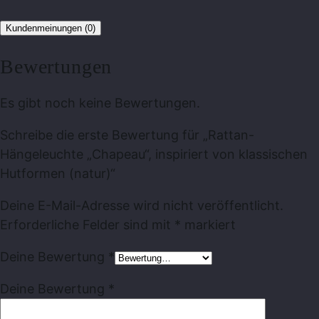
Kundenmeinungen (0)
Bewertungen
Es gibt noch keine Bewertungen.
Schreibe die erste Bewertung für „Rattan-
Hängeleuchte „Chapeau“, inspiriert von klassischen
Hutformen (natur)“
Deine E-Mail-Adresse wird nicht veröffentlicht.
Erforderliche Felder sind mit
*
markiert
Deine Bewertung
*
Deine Bewertung
*