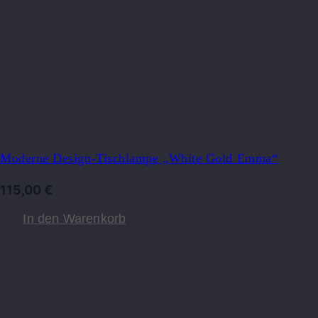
Moderne Design-Tischlampe „White Gold Emma“
115,00
€
In den Warenkorb