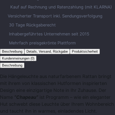
Kauf auf Rechnung und Ratenzahlung (mit KLARNA)
Versicherter Transport inkl. Sendungsverfolgung
30 Tage Rückgaberecht
Inhabergeführtes Unternehmen seit 2015
Mehrfach preisgekrönte Plattform
Beschreibung
Details, Versand, Rückgabe
Produktsicherheit
Kundenmeinungen (0)
Beschreibung
Die Hängeleuchte aus naturfarbenem Rattan bringt
mit ihrem von klassischen Hutformen inspirierten
Design eine einzigartige Note in Ihr Zuhause. Der
Name
“Chapeau”
ist Programm – wie ein eleganter
Hut schwebt diese Leuchte über Ihrem Wohnbereich
und taucht ihn in warmes, einladendes Licht.