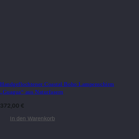
Handgeflochtener Coastal Boho Lampenschirm
„Guagua“ aus Naturfasern
372,00
€
In den Warenkorb