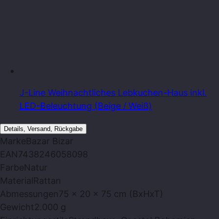
J-Line Weihnachtliches Lebkuchen-Haus inkl.
LED-Beleuchtung (Beige / Weiß)
Details, Versand, Rückgabe
Marke
Bazar Bizar
EAN
7438246058098
Farbe
Natur
Material
Rattan
Abmessungen
75 x 20 x 75 cm (BxHxT)
Gewicht
2.000 g