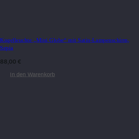
Kugelleuchte „Mini Globe“ mit Satin-Lampenschirm,
Sepia
88,00
€
In den Warenkorb