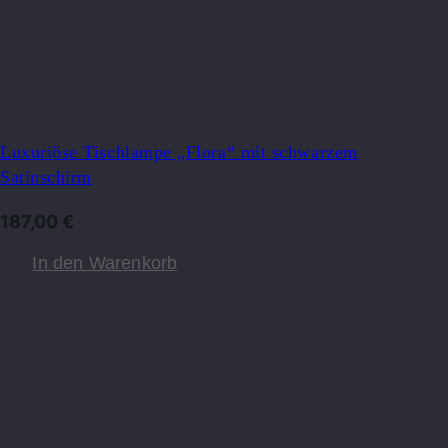
Luxuriöse Tischlampe „Flora“ mit schwarzem
Satinschirm
187,00
€
In den Warenkorb