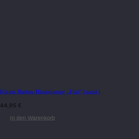
Kleine Rattan-Hängelampe „Fini“ (natur)
44,95
€
In den Warenkorb