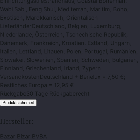
Einrichtungsstile
Strandhaus, Coastal Bohemian,
Wabi Sabi, Feng Shui, Mediterran, Maritim, Boho,
Exotisch, Marokkanisch, Orientalisch
Lieferländer
Deutschland, Belgien, Luxemburg,
Niederlande, Österreich, Tschechische Republik,
Dänemark, Frankreich, Kroatien, Estland, Ungarn,
Italien, Lettland, Litauen, Polen, Portugal, Rumänien,
Slowakei, Slowenien, Spanien, Schweden, Bulgarien,
Finnland, Griechenland, Irland, Zypern
Versandkosten
Deutschland + Benelux = 7,50 €;
Restliches Europa = 12,95 €
Rückgabe
30 Tage Rückgaberecht
Produktsicherheit
Hersteller:
Bazar Bizar BVBA