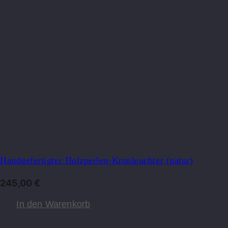
Handgefertigter Holzperlen-Kronleuchter (natur)
245,00
€
In den Warenkorb