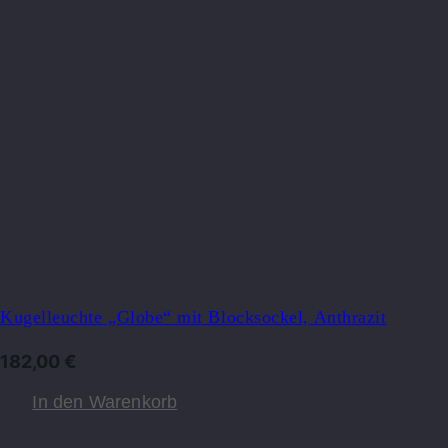
Kugelleuchte „Globe“ mit Blocksockel, Anthrazit
182,00
€
In den Warenkorb