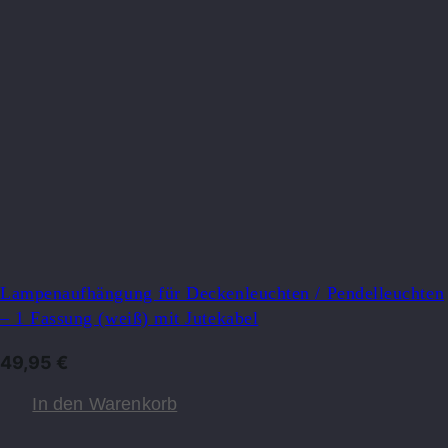
Lampenaufhängung für Deckenleuchten / Pendelleuchten
– 1 Fassung (weiß) mit Jutekabel
49,95
€
In den Warenkorb