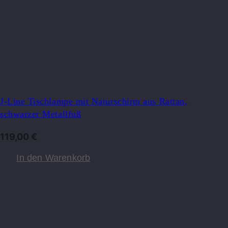
J-Line Tischlampe mit Naturschirm aus Rattan,
schwarzer Metallfuß
119,00
€
In den Warenkorb