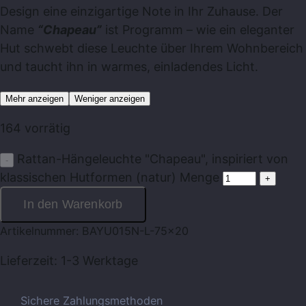
Design eine einzigartige Note in Ihr Zuhause. Der
Name
“Chapeau”
ist Programm – wie ein eleganter
Hut schwebt diese Leuchte über Ihrem Wohnbereich
und taucht ihn in warmes, einladendes Licht.
Mehr anzeigen
Weniger anzeigen
164 vorrätig
Rattan-Hängeleuchte "Chapeau", inspiriert von
klassischen Hutformen (natur) Menge
In den Warenkorb
Artikelnummer:
BAYU015N-L-75x20
Lieferzeit:
1-3 Werktage
Sichere Zahlungsmethoden