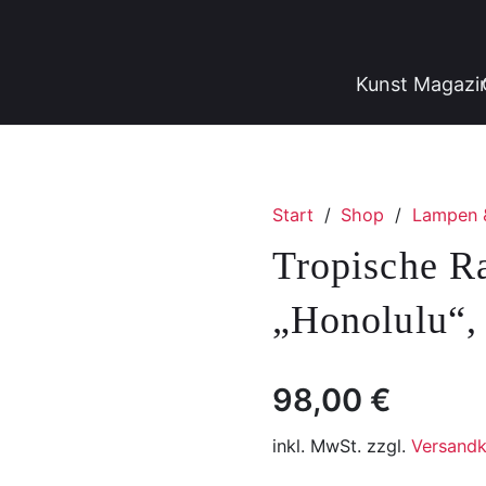
Kunst Magazi
Start
/
Shop
/
Lampen 
Tropische R
„Honolulu“, 
98,00
€
inkl. MwSt. zzgl.
Versandk