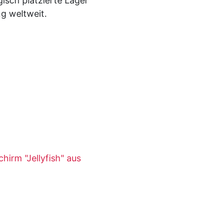
isch platzierte Lager
ng weltweit.
irm "Jellyfish" aus