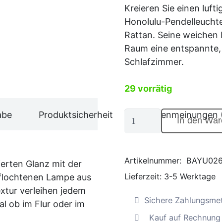
Kreieren Sie einen luft
Honolulu-Pendelleuchte
Rattan. Seine weichen 
Raum eine entspannte, 
Schlafzimmer.
29 vorrätig
Tropische
abe
Produktsicherheit
Kundenmeinungen 
In den War
Rattan-
Hängelampe
"Honolulu",
Artikelnummer:
BAYU026
rierten Glanz mit der
handgeflochten
Lieferzeit:
3-5 Werktage
eflochtenen Lampe aus
(natur)
extur verleihen jedem
Menge
Sichere Zahlungsme
l ob im Flur oder im
Kauf auf Rechnung