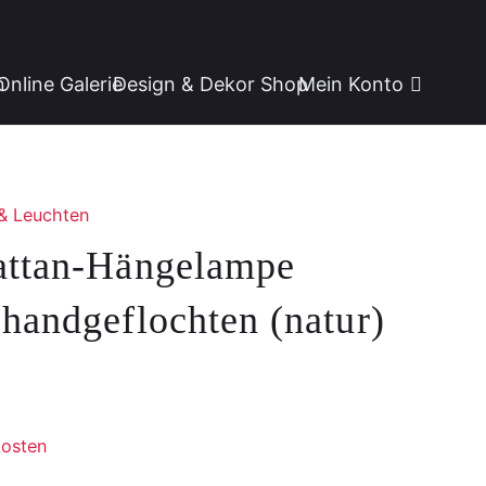
n
Online Galerie
Design & Dekor Shop
Mein Konto
& Leuchten
attan-Hängelampe
handgeflochten (natur)
osten