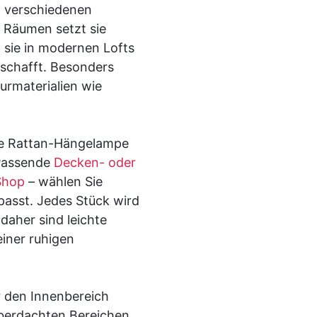
t verschiedenen
n Räumen setzt sie
sie in modernen Lofts
 schafft. Besonders
urmaterialien wie
e Rattan-Hängelampe
 Passende
Decken- oder
Shop
– wählen Sie
 passt. Jedes Stück wird
daher sind leichte
iner ruhigen
r den Innenbereich
berdachten Bereichen,