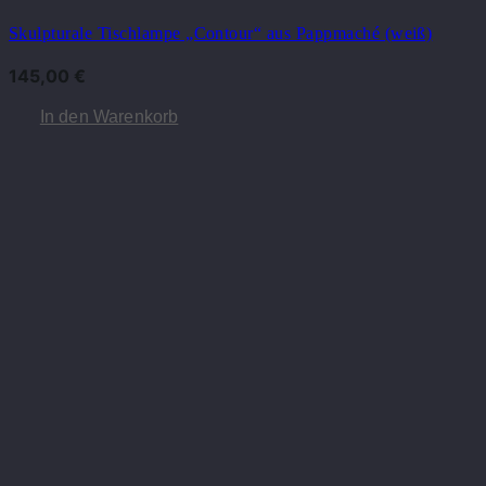
Skulpturale Tischlampe „Contour“ aus Pappmaché (weiß)
145,00
€
In den Warenkorb