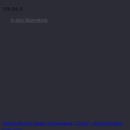
129,00
€
In den Warenkorb
Wolkenförmige Rattan-Hängelampe „Cloud“, handgeflochten
(schwarz)