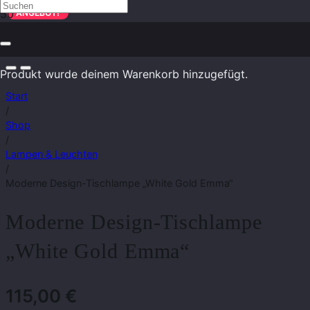
ANGEBOT!
Produkt
wurde deinem Warenkorb hinzugefügt.
Start
/
Shop
/
Lampen & Leuchten
/
Moderne Design-Tischlampe „White Gold Emma“
Moderne Design-Tischlampe
„White Gold Emma“
115,00
€