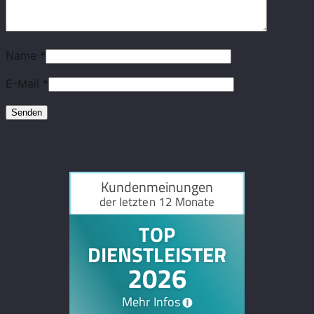
Name
*
E-Mail
*