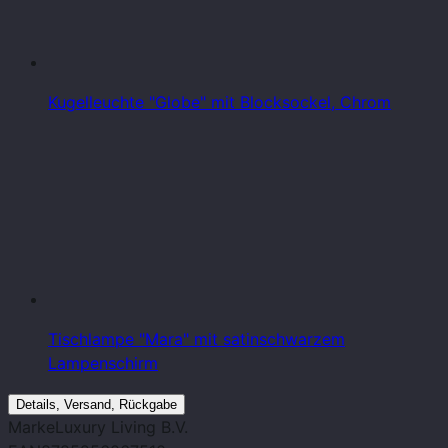
Kugelleuchte "Globe" mit Blocksockel, Chrom
Tischlampe "Mara" mit satinschwarzem
Lampenschirm
Details, Versand, Rückgabe
Marke
Luxury Living B.V.