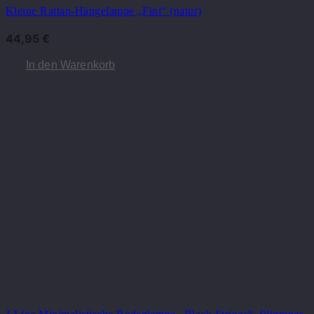
Kleine Rattan-Hängelampe „Fini“ (natur)
44,95
€
In den Warenkorb