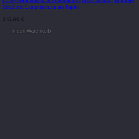
J-Line Minimalistische Bodenlampe „Black Strings“, filigranes
Metall mit Lampenschirm aus Papier
215,00
€
In den Warenkorb