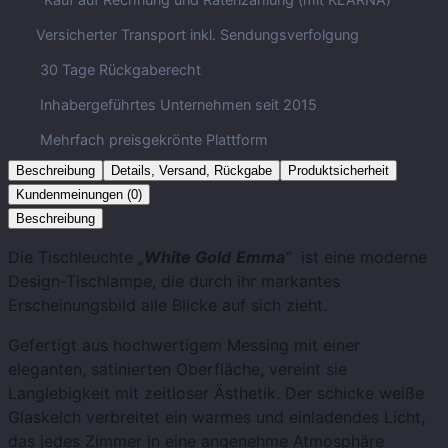
Versicherter Transport inkl. Sendungsverfolgung
30 Tage Rückgaberecht
Inhabergeführtes Unternehmen seit 2015
Mehrfach preisgekrönte Plattform
Beschreibung
Details, Versand, Rückgabe
Produktsicherheit
Kundenmeinungen (0)
Beschreibung
Die Tischleuchte
„White Gold
Emma
“
ist eine moderne
Design-Tischlampe, die durch ihr markantes
Erscheinungsbild alle Blicke auf sich zieht.
Gefertigt aus hochwertigem Messing mit einer
eleganten, satinierten Oberfläche, vereint sie
Langlebigkeit mit zeitloser Ästhetik. Der schicke weiße
Glaskelch verbreitet ein warmes und einladendes Licht,
das jedes Zimmer in eine angenehme Atmosphäre