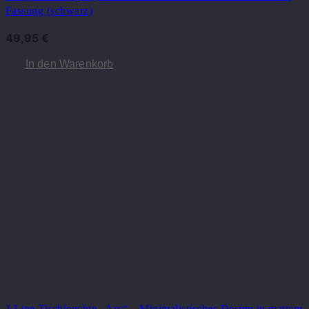
Fassung (schwarz)
49,95
€
In den Warenkorb
J-Line Tischleuchte „Arc“ – Minimalistisches Design in mattem