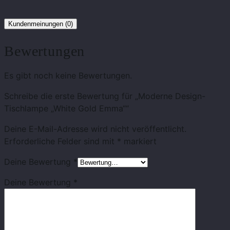
Kundenmeinungen (0)
Bewertungen
Es gibt noch keine Bewertungen.
Schreibe die erste Bewertung für „Moderne Design-
Tischlampe „White Gold Emma““
Deine E-Mail-Adresse wird nicht veröffentlicht.
Erforderliche Felder sind mit
*
markiert
Deine Bewertung
*
Deine Bewertung
*