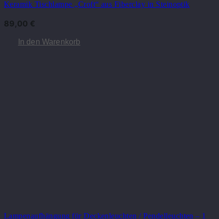
Keramik Tischlampe „Croft“ aus Fiberclay in Steinoptik
89,00
€
In den Warenkorb
Lampenaufhängung für Deckenleuchten / Pendelleuchten – 1