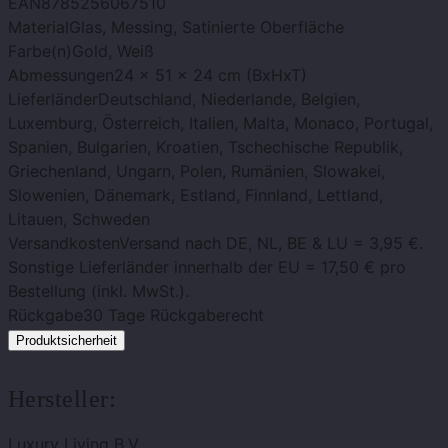
EAN
8785256067510
Material
Glas, Messing, Satinierte Oberfläche
Farbe(n)
Gold, Weiß
Abmessungen
24 x 51 x 24 cm (BxHxT)
Lieferländer
Deutschland, Niederlande, Belgien,
Luxemburg, Österreich, Italien, Malta, Monaco, Portugal,
Spanien, Bulgarien, Kroatien, Tschechische Republik,
Griechenland, Ungarn, Polen, Rumänien, Slowakei,
Slowenien, Dänemark, Estland, Finnland, Lettland,
Litauen, Schweden
Versandkosten
Versand nach DE, NL, BE & LU = 3,95 €.
Sonstige Lieferländer innerhalb der EU = 17,50 € pro
Bestellung (inkl. MwSt.).
Rückgabe
30 Tage Rückgaberecht
Produktsicherheit
Hersteller:
Luxury Living B.V.