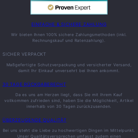
EINFACHE & SICHERE ZAHLUNG
Wir bieten Ihnen 100% sichere Zahlungsmethoden (inkl.
Rechnungskauf und Ratenzahlung).
SICHER VERPACKT
Maßgefertigte Schutzverpackung und versicherter Versand,
damit Ihr Einkauf unversehrt bei Ihnen ankommt.
30 TAGE RÜCKGABERECHT
Da es uns am Herzen liegt, dass Sie mit Ihrem Kauf
vollkommen zufrieden sind, haben Sie die Möglichkeit, Artikel
innerhalb von 30 Tagen zurückzusenden.
ÜBERZEUGENDE QUALITÄT
Bei uns steht die Liebe zu hochwertigen Dingen im Mittelpunkt.
Unser Qualitätsversprechen umfasst zudem einen