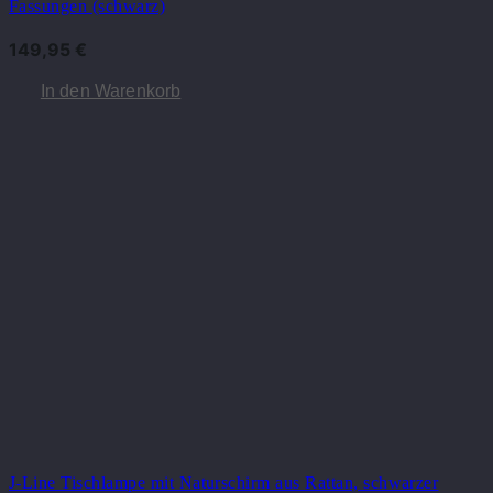
Fassungen (schwarz)
149,95
€
In den Warenkorb
J-Line Tischlampe mit Naturschirm aus Rattan, schwarzer