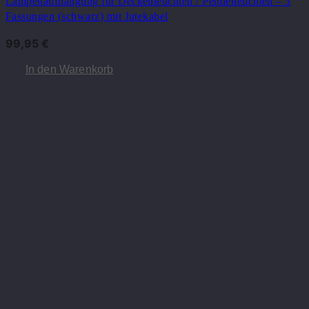
Lampenaufhängung für Deckenleuchten / Pendelleuchten – 3
Fassungen (schwarz) mit Jutekabel
99,95
€
In den Warenkorb