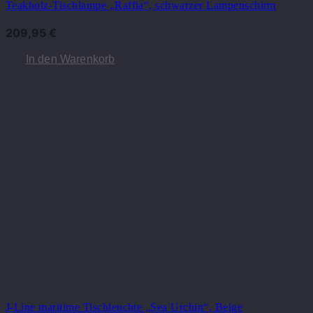
Teakholz-Tischlampe „Raffia“, schwarzer Lampenschirm
209,95
€
In den Warenkorb
J-Line maritime Tischleuchte „Sea Urchin“, Beige