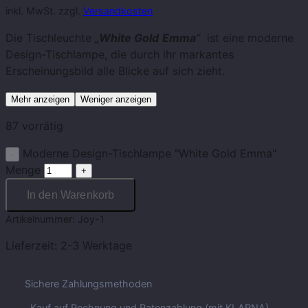
inkl. MwSt. zzgl.
Versandkosten
Die Tischleuchte
„White Gold
Emma
“
ist eine moderne
Design-Tischlampe, die durch ihr markantes
Erscheinungsbild alle Blicke auf sich zieht.
Mehr anzeigen
Weniger anzeigen
87 vorrätig
Moderne Design-Tischlampe "White Gold Emma"
Menge
In den Warenkorb
Artikelnummer:
Joy-1
Lieferzeit:
2-3 Werktage
Sichere Zahlungsmethoden
Kauf auf Rechnung und Ratenzahlung (mit KLARNA)