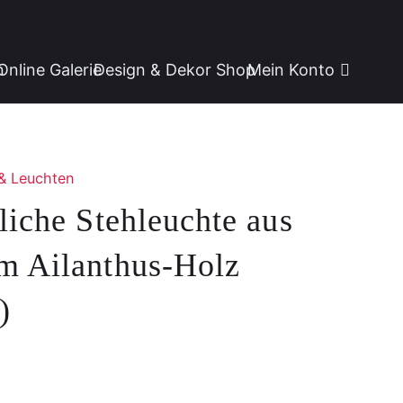
n
Online Galerie
Design & Dekor Shop
Mein Konto
& Leuchten
liche Stehleuchte aus
m Ailanthus-Holz
)