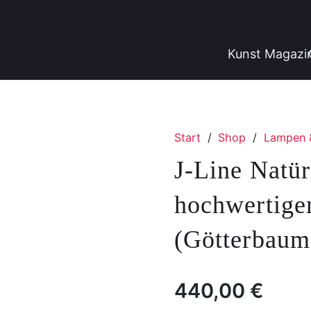
Kunst Magazi
Start
/
Shop
/
Lampen 
J-Line Natür
hochwertige
(Götterbaum
440,00
€