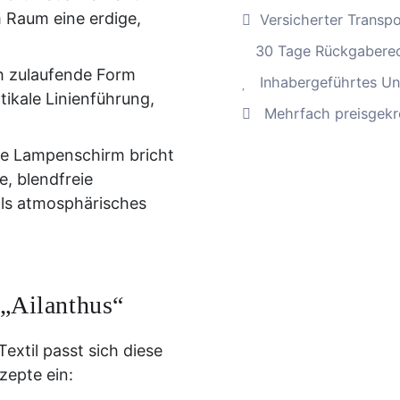
 Raum eine erdige,
Menge
Versicherter Transp
30 Tage Rückgabere
ch zulaufende Form
Inhabergeführtes Un
tikale Linienführung,
Mehrfach preisgekr
le Lampenschirm bricht
e, blendfreie
als atmosphärisches
 „Ailanthus“
extil passt sich diese
zepte ein: