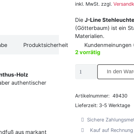
inkl. MwSt. zzgl.
Versandk
Die
J-Line Stehleucht
(Götterbaum) ist ein S
Materialien.
abe
Produktsicherheit
Kundenmeinungen 
2 vorrätig
J-
In den War
anthus-Holz
Line
aber authentischer
Natürliche
Stehleuchte
Artikelnummer:
49430
aus
Lieferzeit:
3-5 Werktage
hochwertigem
Ailanthus-
Sichere Zahlungsme
Holz
Kauf auf Rechnung
ndfuß aus markant
(Götterbaum)