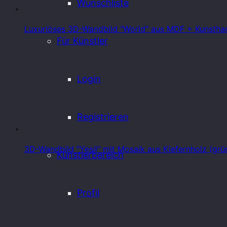
Wunschliste
Luxuriöses 3D-Wandbild "World" aus MDF + Kunstharz
Für Künstler
Login
Registrieren
3D-Wandbild "Yesil" mit Mosaik aus Kiefernholz (grün
Künstlerbereich
Profil