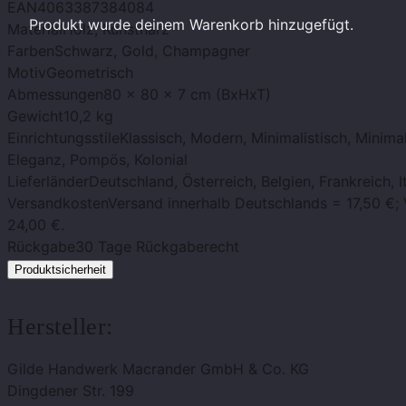
EAN
4063387384084
Produkt
wurde deinem Warenkorb hinzugefügt.
Material
Holz, Kunstharz
Farben
Schwarz, Gold, Champagner
Motiv
Geometrisch
Abmessungen
80 x 80 x 7 cm (BxHxT)
Gewicht
10,2 kg
Einrichtungsstile
Klassisch, Modern, Minimalistisch, Minima
Eleganz, Pompös, Kolonial
Lieferländer
Deutschland, Österreich, Belgien, Frankreich, I
Versandkosten
Versand innerhalb Deutschlands = 17,50 €;
24,00 €.
Rückgabe
30 Tage Rückgaberecht
Produktsicherheit
Hersteller:
Gilde Handwerk Macrander GmbH & Co. KG
Dingdener Str. 199