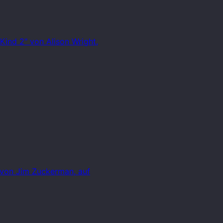
ind 2" von Alison Wright,
 von Jim Zuckerman, auf