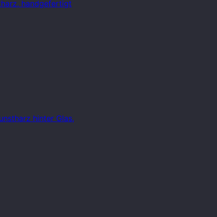
harz, handgefertigt
stharz hinter Glas,