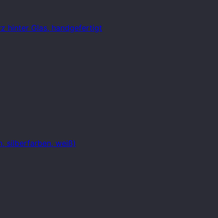
 hinter Glas, handgefertigt
, silberfarben, weiß)