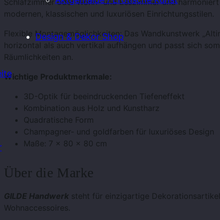
Schlafzimmer oder Wohn- und Esszimmer und harmoniert 
modernen, klassischen und luxuriösen Einrichtungsstilen.
Flexible Montagemöglichkeiten: Das Wandkunstwerk „Altin
Design & Dekor Shop
horizontal als auch vertikal aufhängen und passt sich somit
Räumlichkeiten an.
ite
Wichtige Produktmerkmale:
3D-Optik für beeindruckenden Tiefeneffekt
Kombination aus Holz und Kunstharz
Quadratische Form
Champagner- und goldfarben für luxuriöses Design
Maße: 7 × 80 × 80 cm
r
Über die Marke
GILDE Handwerk
steht für einzigartige Dekorationsartike
Wohnaccessoires.