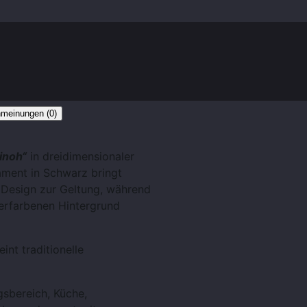
meinungen (0)
tinoh“
in dreidimensionaler
ament in Schwarz bringt
 Design zur Geltung, während
erfarbenen Hintergrund
int traditionelle
gsbereich, Küche,