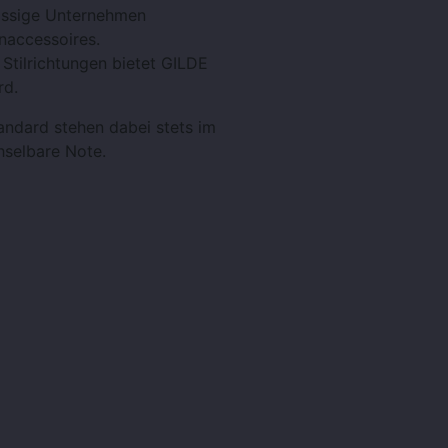
sässige Unternehmen
naccessoires.
 Stilrichtungen bietet GILDE
rd.
tandard stehen dabei stets im
hselbare Note.