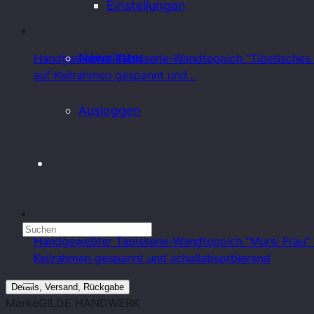
Einstellungen
Newsletter
Handgewebter Tapisserie-Wandteppich "Tibetisches K
auf Keilrahmen gespannt und…
Ausloggen
Handgewebter Tapisserie-Wandteppich "Mursi Frau"
Keilrahmen gespannt und schallabsorbierend
Details, Versand, Rückgabe
Marke
GILDE HANDWERK