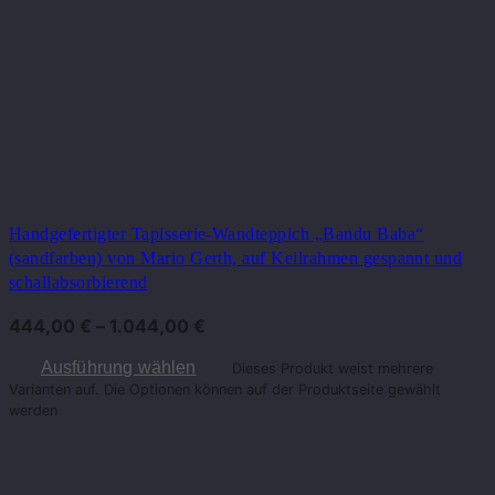
Handgefertigter Tapisserie-Wandteppich „Bandu Baba“
(sandfarben) von Mario Gerth, auf Keilrahmen gespannt und
schallabsorbierend
444,00
€
–
1.044,00
€
Ausführung wählen
Dieses Produkt weist mehrere
Varianten auf. Die Optionen können auf der Produktseite gewählt
werden