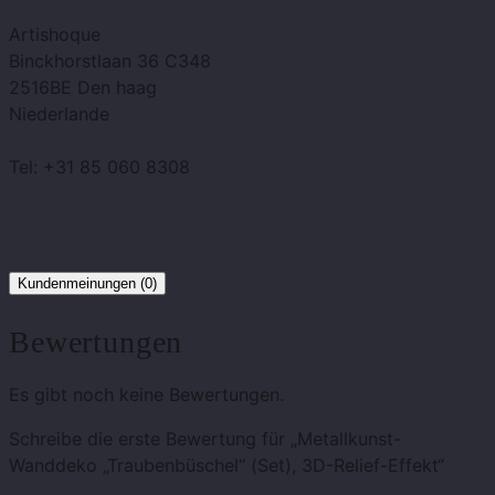
Artishoque
Binckhorstlaan 36 C348
2516BE Den haag
Niederlande
Tel: +31 85 060 8308
Kundenmeinungen (0)
Bewertungen
Es gibt noch keine Bewertungen.
Schreibe die erste Bewertung für „Metallkunst-
Wanddeko „Traubenbüschel“ (Set), 3D-Relief-Effekt“