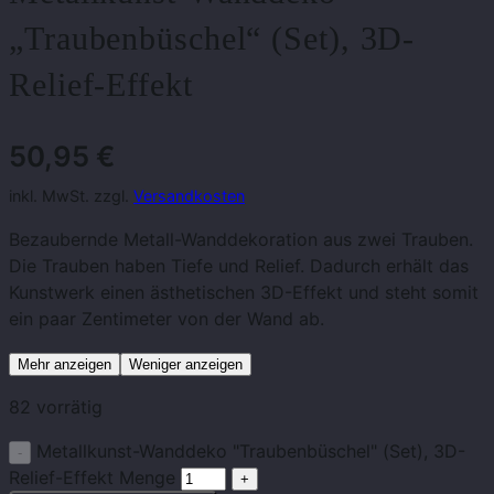
„Traubenbüschel“ (Set), 3D-
Relief-Effekt
50,95
€
inkl. MwSt. zzgl.
Versandkosten
Bezaubernde Metall-Wanddekoration aus zwei Trauben.
Die Trauben haben Tiefe und Relief. Dadurch erhält das
Kunstwerk einen ästhetischen 3D-Effekt und steht somit
ein paar Zentimeter von der Wand ab.
Mehr anzeigen
Weniger anzeigen
82 vorrätig
Metallkunst-Wanddeko "Traubenbüschel" (Set), 3D-
Relief-Effekt Menge