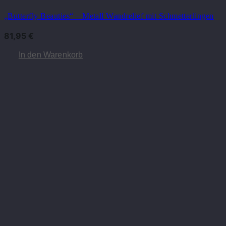
„Butterfly Beauties“ – Metall Wandrelief mit Schmetterlingen
81,95
€
In den Warenkorb