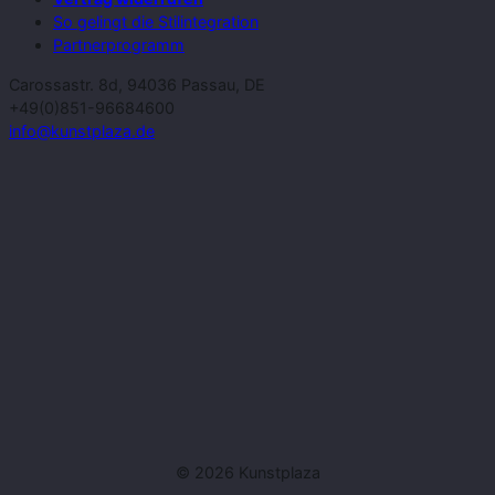
So gelingt die Stilintegration
Partnerprogramm
Carossastr. 8d, 94036 Passau, DE
+49(0)851-96684600
info@kunstplaza.de
© 2026 Kunstplaza