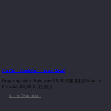
Cin Cin – Wanddekoration aus Metall
Ursprünglicher Preis war: 59,95 €
59,95
€
Aktueller
Preis ist: 59,95 €.
47,96
€
In den Warenkorb