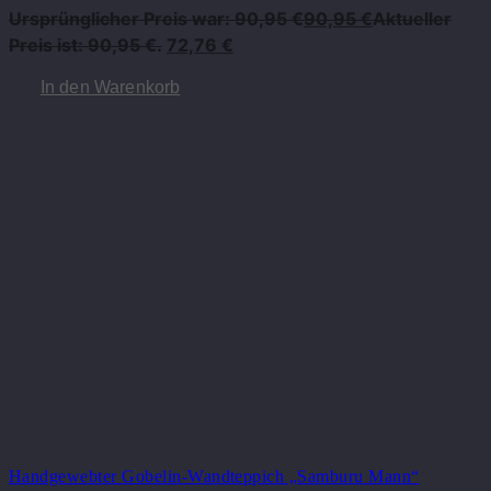
Ursprünglicher Preis war: 90,95 €
90,95
€
Aktueller
Preis ist: 90,95 €.
72,76
€
In den Warenkorb
Handgewebter Gobelin-Wandteppich „Samburu Mann“