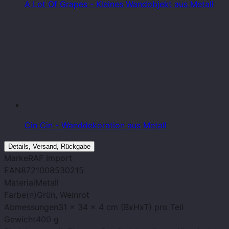
A Lot Of Grapes - Kleines Wandobjekt aus Metall
Cin Cin - Wanddekoration aus Metall
Details, Versand, Rückgabe
Marke
RAF Import
EAN
8721008530215
Material
Metall
Farbe(n)
Grün, Weinrot
Abmessungen
31 x 34 x 4 cm (BxHxT) pro Teil
Gewicht
400 g