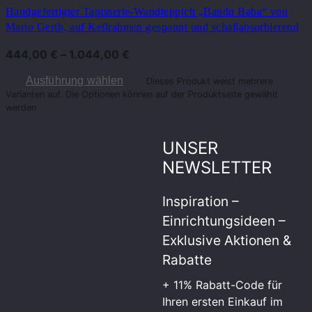
Handgefertigter Tapisserie-Wandteppich „Bandu Baba“ von
Mario Gerth, auf Keilrahmen gespannt und schallabsorbierend
444,00
€
–
1.044,00
€
Ausführung wählen
Dieses Produkt weist mehrere
Varianten auf. Die Optionen können auf der Produktseite gewählt
werden
UNSER
NEWSLETTER
Inspiration –
Einrichtungsideen –
Exklusive Aktionen &
Rabatte
+ 11% Rabatt-Code für
Ihren ersten Einkauf im