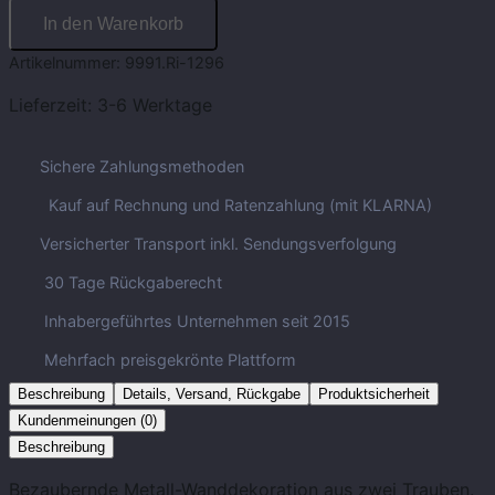
In den Warenkorb
Artikelnummer:
9991.Ri-1296
Lieferzeit:
3-6 Werktage
Sichere Zahlungsmethoden
Kauf auf Rechnung und Ratenzahlung (mit KLARNA)
Versicherter Transport inkl. Sendungsverfolgung
30 Tage Rückgaberecht
Inhabergeführtes Unternehmen seit 2015
Mehrfach preisgekrönte Plattform
Beschreibung
Details, Versand, Rückgabe
Produktsicherheit
Kundenmeinungen (0)
Beschreibung
Bezaubernde Metall-Wanddekoration aus zwei Trauben.