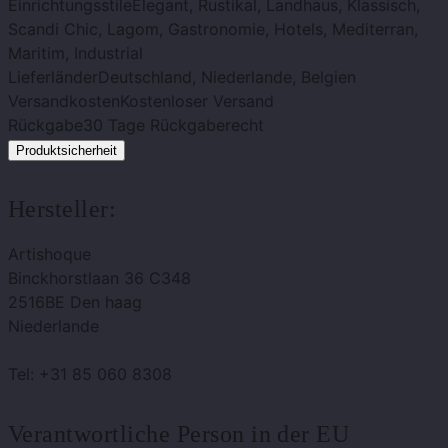
Einrichtungsstile
Elegant, Rustikal, Landhaus, Klassisch,
Scandi Chic, Lagom, Gastronomie, Hotels, Mediterran,
Maritim, Industrial
Lieferländer
Deutschland, Niederlande, Belgien
Versandkosten
Kostenloser Versand
Rückgabe
30 Tage Rückgaberecht
Produktsicherheit
Hersteller:
Artishoque
Binckhorstlaan 36 C348
2516BE Den haag
Niederlande
Tel: +31 85 060 8308
Verantwortliche Person in der EU