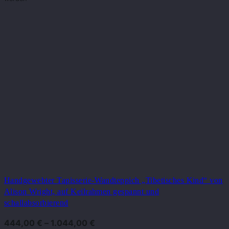
Handgewebter Tapisserie-Wandteppich „Tibetisches Kind“ von
Alison Wright, auf Keilrahmen gespannt und
schallabsorbierend
444,00
€
–
1.044,00
€