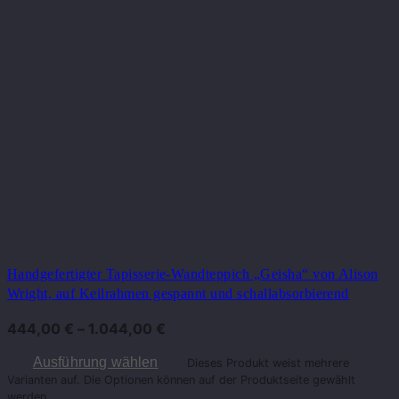
Handgefertigter Tapisserie-Wandteppich „Geisha“ von Alison
Wright, auf Keilrahmen gespannt und schallabsorbierend
444,00
€
–
1.044,00
€
Ausführung wählen
Dieses Produkt weist mehrere
Varianten auf. Die Optionen können auf der Produktseite gewählt
werden