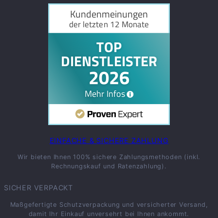
EINFACHE & SICHERE ZAHLUNG
Wir bieten Ihnen 100% sichere Zahlungsmethoden (inkl.
Rechnungskauf und Ratenzahlung).
SICHER VERPACKT
Maßgefertigte Schutzverpackung und versicherter Versand,
damit Ihr Einkauf unversehrt bei Ihnen ankommt.