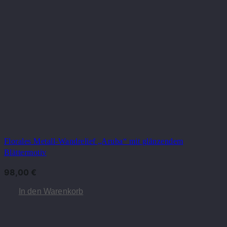
Florales Metall-Wandrelief „Aruba“ mit glänzendem
Blättermotiv
98,00
€
In den Warenkorb