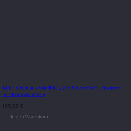
J-Line Gerahmtes Wandbild „Afro Flower Girl“, schwarzer
Schattenfugenrahmen
165,00
€
In den Warenkorb