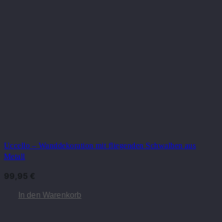
Uccello – Wanddekoration mit fliegenden Schwalben aus
Metall
99,95
€
In den Warenkorb