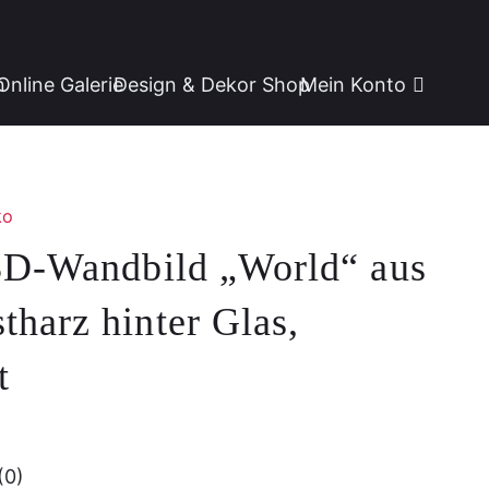
n
Online Galerie
Design & Dekor Shop
Mein Konto
ko
3D-Wandbild „World“ aus
harz hinter Glas,
t
(0)