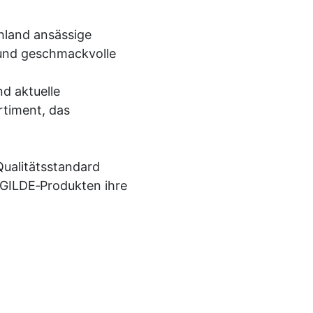
chland ansässige
und geschmackvolle
nd aktuelle
rtiment, das
 Qualitätsstandard
t GILDE‑Produkten ihre