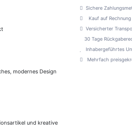
+
Sichere Zahlungsme
Kunstharz
Kauf auf Rechnung
hinter
Versicherter Transp
kt
Glas,
handgefertigt
30 Tage Rückgabere
Menge
Inhabergeführtes Un
Mehrfach preisgekr
sches, modernes Design
ionsartikel und kreative