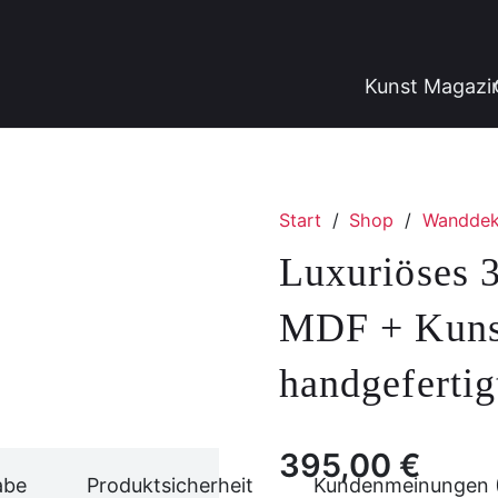
Kunst Magazi
Start
/
Shop
/
Wandde
Luxuriöses 
MDF + Kunst
handgefertig
395,00
€
abe
Produktsicherheit
Kundenmeinungen 