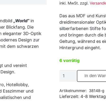
inkl. MwSt. zzgl.
Versandk
Das aus MDF und Kuns
andbild
„World“
in
dreidimensionaler Optik
er Blickfang. Die
silberfarbenen Stifte 
in eleganter 3D-Optik
und bringen durch die 
modernes Design zur
Geltung, während es e
 mit dem schwarzen
Hintergrund eingeht.
6 vorrätig
gt und vereint
 Design.
Luxuriöses
In den War
3D-
o, Hotellobby,
Wandbild
Artikelnummer:
38148-g
nd Esszimmer und
"World"
Lieferzeit:
4-8 Werktag
alistischen und
aus
MDF