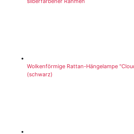
silberfarbener Rahmen
Wolkenförmige Rattan-Hängelampe "Cloud
(schwarz)