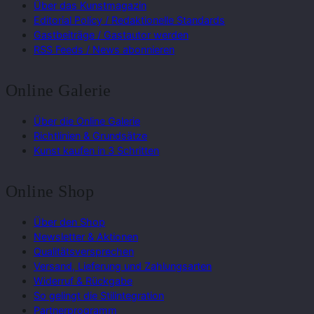
Über das Kunstmagazin
Editorial Policy / Redaktionelle Standards
Gastbeiträge / Gastautor werden
RSS Feeds / News abonnieren
Online Galerie
Über die Online Galerie
Richtlinien & Grundsätze
Kunst kaufen in 3 Schritten
Online Shop
Über den Shop
Newsletter & Aktionen
Qualitätsversprechen
Versand, Lieferung und Zahlungsarten
Widerruf & Rückgabe
So gelingt die Stilintegration
Partnerprogramm