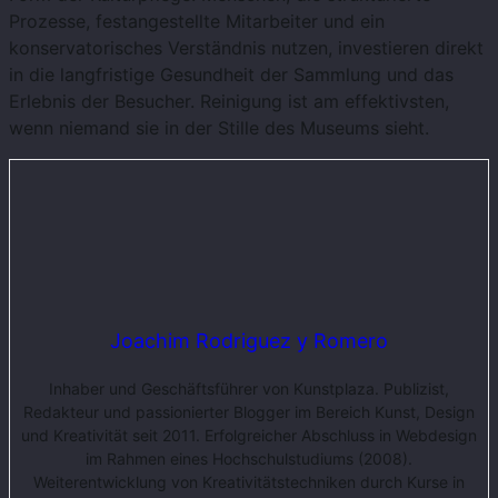
Prozesse, festangestellte Mitarbeiter und ein
konservatorisches Verständnis nutzen, investieren direkt
in die langfristige Gesundheit der Sammlung und das
Erlebnis der Besucher. Reinigung ist am effektivsten,
wenn niemand sie in der Stille des Museums sieht.
Joachim Rodriguez y Romero
Inhaber und Geschäftsführer von Kunstplaza. Publizist,
Redakteur und passionierter Blogger im Bereich Kunst, Design
und Kreativität seit 2011. Erfolgreicher Abschluss in Webdesign
im Rahmen eines Hochschulstudiums (2008).
Weiterentwicklung von Kreativitätstechniken durch Kurse in