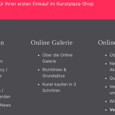
ür Ihren ersten Einkauf im Kunstplaza-Shop
in
Online Galerie
Onlin
Über die Online
Üb
in
Galerie
Ne
icy /
Richtlinien &
Ak
e
Grundsätze
Qu
Kunst kaufen in 3
Ve
 /
Schritten
un
erden
Wi
 News
Ve