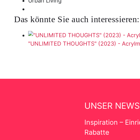
Urban Living
Das könnte Sie auch interessieren:
"UNLIMITED THOUGHTS" (2023) - Acrylma
UNSER NEWS
Inspiration – Ein
Rabatte