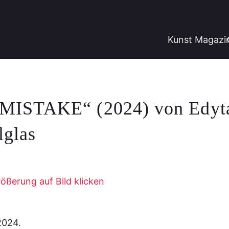
Kunst Magazi
ISTAKE“ (2024) von Edyta G
lglas
ößerung auf Bild klicken
2024.