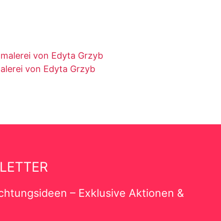
lerei von Edyta Grzyb
LETTER
richtungsideen – Exklusive Aktionen &