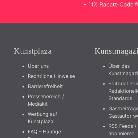
+ 11% Rabatt-Code f
Kunstplaza
Kunstmagaz
Über uns
Über das
Kunstmagaz
Rechtliche Hinweise
Editorial Pol
Barrierefreiheit
Redaktionell
Pressebereich /
Standards
Mediakit
Gastbeiträge
Werbung auf
Gastautor w
Kunstplaza
RSS Feeds /
FAQ – Häufige
abonnieren