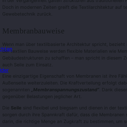
In der Vergangenheit galten Strukturen aus traditionellen N
Doch in modernen Zeiten greift die Textilarchitektur auf t
Gewebetechnik zurück.
Membranbauweise
Wenn man über textilbasierte Architektur spricht, bezieht s
chten
der textilen Bauweise werden flexible Materialien wie Mem
Gebäudestrukturen zu schaffen – man spricht in diese
auch Seile zum Einsatz.
lder
Eine einzigartige Eigenschaft von Membranen ist ihre Fäh
Außenseite weiterzuleiten. Die Kraftverteilung erfolgt da
sogenannten
„Membranspannungszustand“
. Dank diese
gegenüber Belastungen jeglicher Art.
Die
Seile
sind flexibel und biegsam und dienen in der text
sorgen durch ihre Spannkraft dafür, dass die Membranen 
darin, die richtige Menge an Zugkraft zu bestimmen, um 