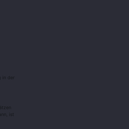
 in der
ätzen
nn, ist