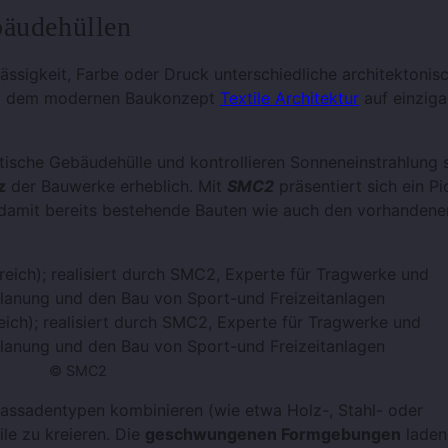
bäudehüllen
ässigkeit, Farbe oder Druck unterschiedliche architektonis
mit dem modernen Baukonzept
Textile Architektur
auf einziga
atische Gebäudehülle und kontrollieren Sonneneinstrahlung 
z
der Bauwerke erheblich. Mit
SMC2
präsentiert sich ein Pi
d damit bereits bestehende Bauten wie auch den vorhandene
reich); realisiert durch SMC2, Experte für Tragwerke und
Planung und den Bau von Sport-und Freizeitanlagen
© SMC2
Fassadentypen kombinieren (wie etwa Holz-, Stahl- oder
ile zu kreieren. Die
geschwungenen Formgebungen
laden