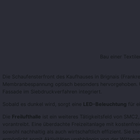
Bau einer Textile
Die Schaufensterfront des Kaufhauses in Brignais (Frankr
Membranbespannung optisch besonders hervorgehoben. Um
Fassade im Siebdruckverfahren integriert.
Sobald es dunkel wird, sorgt eine
LED-Beleuchtung
für e
Die
Freilufthalle
ist ein weiteres Tätigkeitsfeld von SMC
vorantreibt. Eine überdachte Freizeitanlage mit kostenfr
sowohl nachhaltig als auch wirtschaftlich effizient. Sie 
ermöglicht somit Aktivitäten unabhängig von der Witterun