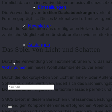
förmlich dazu ein innovative Ideen fantasievoll umzusetze
Einstellungen
Die Verwendung von
textilen Dachabdeckungen
verleiht
Formen geprägt ist. Dieses Merkmal wird oft mit zeitgenös
Newsletter
Durch die Kombination aus der filigranen Holz- oder Stahl
zahlreiche Möglichkeiten für strukturelle sowie architekt
Ausloggen
Das Spiel von Licht und Schatten
Durch die Verwendung von Textilmembranen wird das natür
Wohnräumen
ein neues Wohlfühlambiente zu verleihen.
Durch die Rückprojektion von Licht im Innen- oder Außen
Sobald es dunkel wird, verwandelt sich das Erscheinungsb
Lichtarchitektur
ergänzt eine textile Fassade perfekt und
SMC2 bietet in diesem Bereich ein umfassendes Leistungs
notwendigen Komponenten eines erfolgreichen Projekts b
Berechnungen und architektonisches Design inklusive Sch