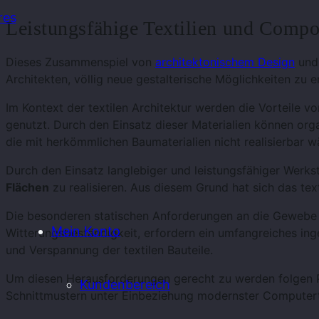
res
Leistungsfähige Textilien und Compos
Dieses Zusammenspiel von
architektonischem Design
und 
Architekten, völlig neue gestalterische Möglichkeiten zu 
Im Kontext der textilen Architektur werden die Vorteile von 
genutzt. Durch den Einsatz dieser Materialien können o
die mit herkömmlichen Baumaterialien nicht realisierbar w
Durch den Einsatz langlebiger und leistungsfähiger Werks
Flächen
zu realisieren. Aus diesem Grund hat sich das text
Die besonderen statischen Anforderungen an die Gewebe s
Mein Konto
Witterungsbeständigkeit, erfordern ein umfangreiches i
und Verspannung der textilen Bauteile.
Um diesen Herausforderungen gerecht zu werden folgen P
Kundenbereich
Schnittmustern unter Einbeziehung modernster Computerte