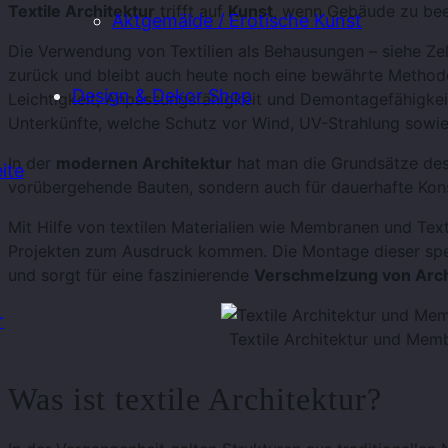
Textile Architektur
trifft auf
Kunst
, wenn Gebäude zu be
Aktgemälde / Erotische Kunst
Die Verwendung von Textilien als Behausungen – siehe Zelt
zurück und bleibt auch heute noch eine bewährte Methode
Design & Dekor Shop
Leichtigkeit, Anpassungsfähigkeit und Demontagefähigkei
Unterkünfte, welche Schutz vor Wind, UV-Strahlung sowie
In der
modernen Architektur
hat man die Grundsätze des 
ite
vorübergehende Bauten, sondern auch für dauerhafte Kons
Mit Hilfe von textilen Materialien wie Membranen und Texti
Projekten zum Ausdruck kommen. Die Montage dieser spez
und sorgt für eine faszinierende
Verschmelzung von Arch
r
Textile Architektur und Mem
Was ist textile Architektur?