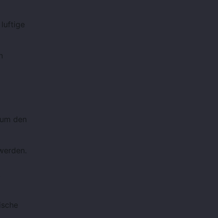
luftige
n
 um den
werden.
.
ische