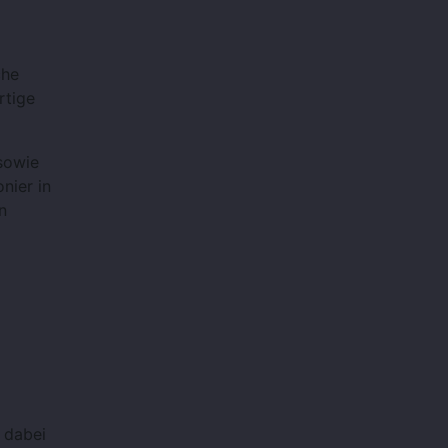
che
rtige
sowie
onier in
n
 dabei