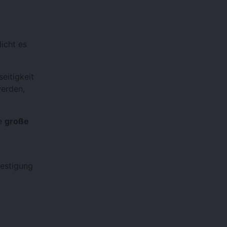
icht es
seitigkeit
werden,
e
große
festigung