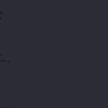
te
e
r
en
altung