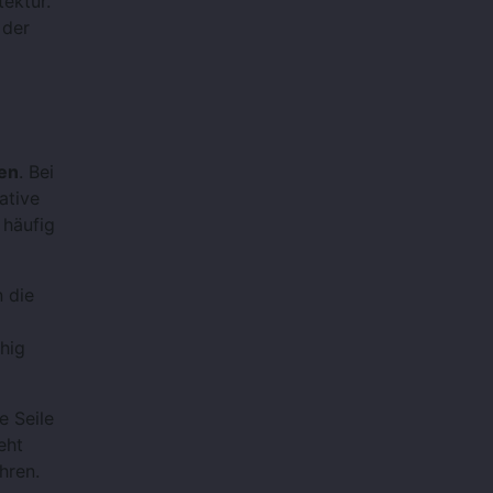
tektur.
 der
en
. Bei
ative
 häufig
 die
hig
e Seile
eht
hren.