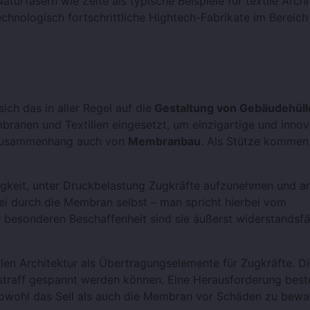
aturfasern wie Zelte als typische Beispiele für textile Archi
echnologisch fortschrittliche Hightech-Fabrikate im Bereich
ich das in aller Regel auf die
Gestaltung von Gebäudehüll
branen und Textilien eingesetzt, um einzigartige und innov
m Zusammenhang auch von
Membranbau
. Als Stütze kommen
igkeit, unter Druckbelastung Zugkräfte aufzunehmen und an
bei durch die Membran selbst – man spricht hierbei vom
r besonderen Beschaffenheit sind sie äußerst widerstandsfä
ilen Architektur als Übertragungselemente für Zugkräfte. Di
straff gespannt werden können. Eine Herausforderung best
sowohl das Seil als auch die Membran vor Schäden zu bewa