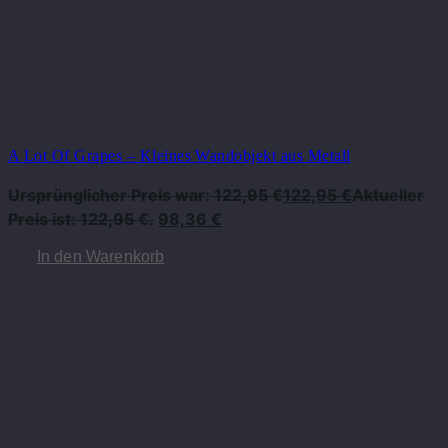
A Lot Of Grapes – Kleines Wandobjekt aus Metall
Ursprünglicher Preis war: 122,95 €
122,95
€
Aktueller
Preis ist: 122,95 €.
98,36
€
In den Warenkorb