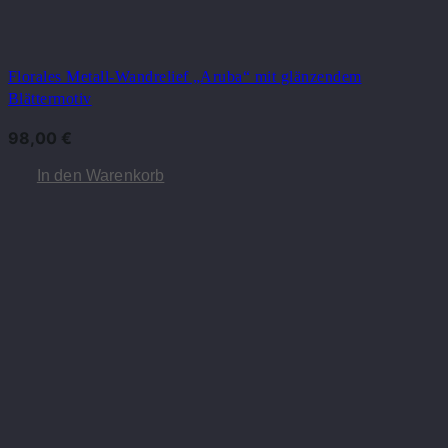
Florales Metall-Wandrelief „Aruba“ mit glänzendem
Blättermotiv
98,00
€
In den Warenkorb