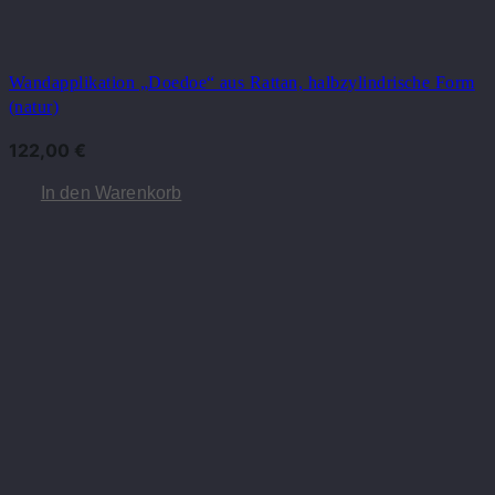
Wandapplikation „Doedoe“ aus Rattan, halbzylindrische Form
(natur)
122,00
€
In den Warenkorb