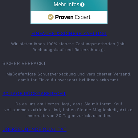
EINFACHE & SICHERE ZAHLUNG
Wir bieten Ihnen 100% sichere Zahlungsmethoden (inkl.
Rechnungskauf und Ratenzahlung).
SICHER VERPACKT
Maßgefertigte Schutzverpackung und versicherter Versand,
damit Ihr Einkauf unversehrt bei Ihnen ankommt.
30 TAGE RÜCKGABERECHT
Da es uns am Herzen liegt, dass Sie mit Ihrem Kauf
vollkommen zufrieden sind, haben Sie die Möglichkeit, Artikel
innerhalb von 30 Tagen zurückzusenden.
ÜBERZEUGENDE QUALITÄT