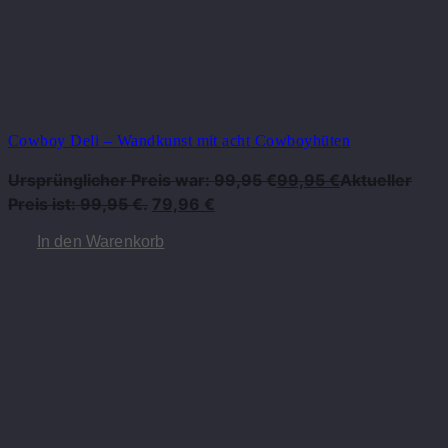
Cowboy Deli – Wandkunst mit acht Cowboyhüten
Ursprünglicher Preis war: 99,95 €
99,95
€
Aktueller
Preis ist: 99,95 €.
79,96
€
In den Warenkorb