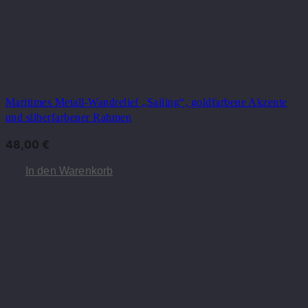
Maritimes Metall-Wandrelief „Sailing“, goldfarbene Akzente
und silberfarbener Rahmen
48,00
€
In den Warenkorb