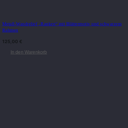
Metall-Wandrelief „Ranken“ mit Blättermotiv und schwarzem
Rahmen
125,00
€
In den Warenkorb