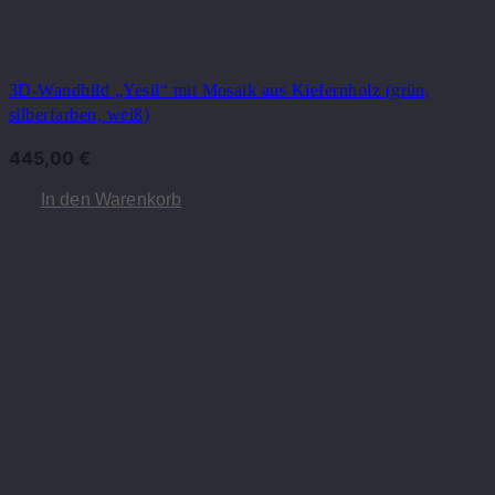
3D-Wandbild „Yesil“ mit Mosaik aus Kiefernholz (grün,
silberfarben, weiß)
445,00
€
In den Warenkorb