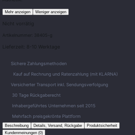
Mehr anzeigen
Weniger anzeigen
Nicht vorrätig
Artikelnummer:
38405-g
Lieferzeit:
8-10 Werktage
Sichere Zahlungsmethoden
Kauf auf Rechnung und Ratenzahlung (mit KLARNA)
Versicherter Transport inkl. Sendungsverfolgung
30 Tage Rückgaberecht
Inhabergeführtes Unternehmen seit 2015
Mehrfach preisgekrönte Plattform
Beschreibung
Details, Versand, Rückgabe
Produktsicherheit
Kundenmeinungen (0)