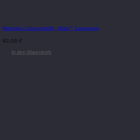
Maritimes Leinwandbild „Malta“, handgemalt
82,00
€
In den Warenkorb