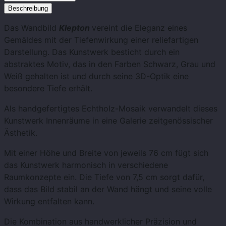
Beschreibung
Das Wandbild
Klepton
vereint die Eleganz eines
Gemäldes mit der Tiefenwirkung einer reliefartigen
Darstellung. Das Kunstwerk besticht durch ein
abstraktes Motiv, das in den Farben Schwarz, Grau und
Weiß gehalten ist und durch seine 3D-Optik eine
besondere Tiefe erhält.
Als handgefertigtes Echtholz-Mosaik verwandelt dieses
Kunstwerk Innenräume in eine Galerie zeitgenössischer
Ästhetik.
Mit einer Höhe und Breite von jeweils 76 cm fügt sich
das Kunstwerk harmonisch in verschiedene
Raumkonzepte ein. Die Tiefe von 7,5 cm sorgt dafür,
dass das Bild stabil an der Wand hängt und seine volle
Wirkung entfalten kann.
Die Kombination aus handwerklicher Präzision und