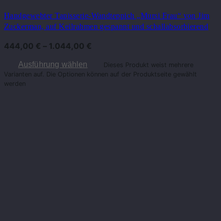
Handgewebter Tapisserie-Wandteppich „Mursi Frau“ von Jim
Zuckerman, auf Keilrahmen gespannt und schallabsorbierend
444,00
€
–
1.044,00
€
Ausführung wählen
Dieses Produkt weist mehrere
Varianten auf. Die Optionen können auf der Produktseite gewählt
werden