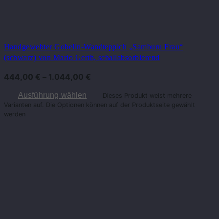
Handgewebter Gobelin-Wandteppich „Samburu Frau“
(schwarz) von Mario Gerth, schallabsorbierend
444,00
€
–
1.044,00
€
Ausführung wählen
Dieses Produkt weist mehrere
Varianten auf. Die Optionen können auf der Produktseite gewählt
werden