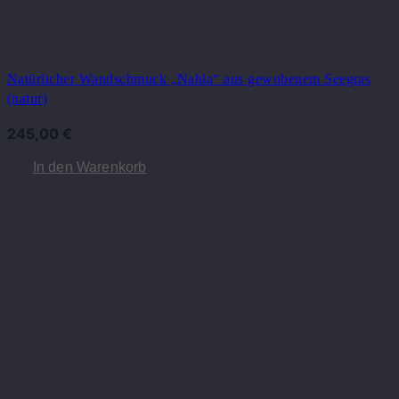
Natürlicher Wandschmuck „Nahla“ aus gewobenem Seegras
(natur)
245,00
€
In den Warenkorb