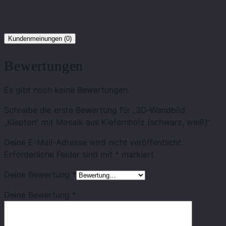
Kundenmeinungen (0)
Bewertungen
Es gibt noch keine Bewertungen.
Schreibe die erste Bewertung für „3D-Wandbild
„Klepton“ mit Mosaik aus Kiefernholz (schwarz, weiß)“
Deine E-Mail-Adresse wird nicht veröffentlicht.
Erforderliche Felder sind mit
*
markiert
Deine Bewertung
*
Deine Bewertung
*