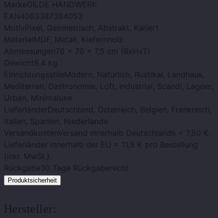
Marke
GILDE HANDWERK
EAN
4063387384053
Motiv
Pixel, Geometrisch, Abstrakt, Kariert
Material
MDF, Metall, Kiefernholz
Abmessungen
76 x 76 x 7,5 cm (BxHxT)
Gewicht
8,4 kg
Einrichtungsstile
Modern, Natürlich, Rustikal. Landhaus,
Mediterran, Gastronomie, Loft, Industrial, Scandi, Lagom,
Urban, Minimaluxe
Lieferländer
Deutschland, Österreich, Belgien, Frankreich,
Italien, Spanien, Niederlande
Versandkosten
Versand innerhalb Deutschlands = 7,50 €.
Lieferländer innerhalb der EU = 11,5 € pro Bestellung
(inkl. MwSt.).
Rückgabe
30 Tage Rückgaberecht
Produktsicherheit
Hersteller: