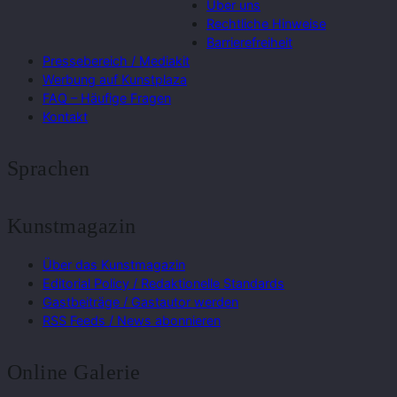
Über uns
Rechtliche Hinweise
Barrierefreiheit
Pressebereich / Mediakit
Werbung auf Kunstplaza
FAQ – Häufige Fragen
Kontakt
Sprachen
Kunstmagazin
Über das Kunstmagazin
Editorial Policy / Redaktionelle Standards
Gastbeiträge / Gastautor werden
RSS Feeds / News abonnieren
Online Galerie