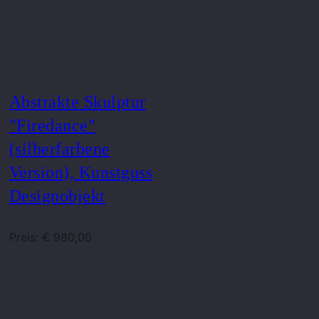
Abstrakte Skulptur
"Firedance"
(silberfarbene
Version), Kunstguss
Designobjekt
Preis: € 980,00