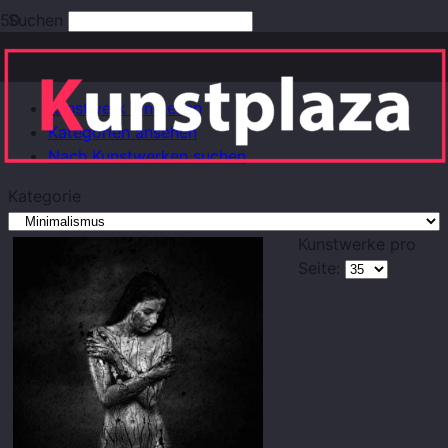
Suchen
Erweiterte Suche
Kunstwerk einstellen
Kategorien ansehen
Nach Kunstwerken suchen
Kategorie
Kunstwerke pro
Seite: