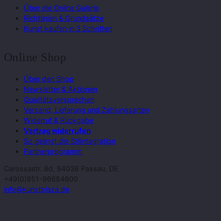
Über die Online Galerie
Richtlinien & Grundsätze
Kunst kaufen in 3 Schritten
Online Shop
Über den Shop
Newsletter & Aktionen
Qualitätsversprechen
Versand, Lieferung und Zahlungsarten
Widerruf & Rückgabe
Vertrag widerrufen
So gelingt die Stilintegration
Partnerprogramm
Carossastr. 8d, 94036 Passau, DE
+49(0)851-96684600
info@kunstplaza.de