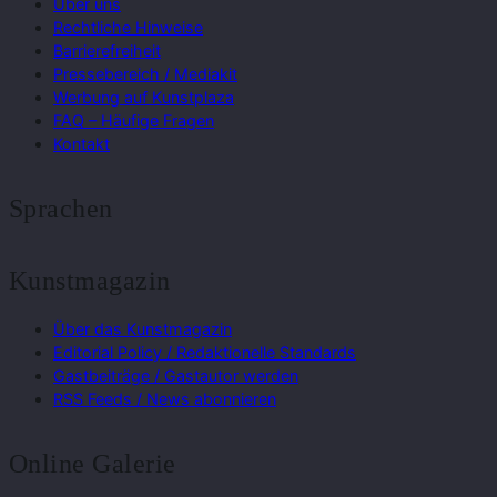
Über uns
Rechtliche Hinweise
Barrierefreiheit
Pressebereich / Mediakit
Werbung auf Kunstplaza
FAQ – Häufige Fragen
Kontakt
Sprachen
Kunstmagazin
Über das Kunstmagazin
Editorial Policy / Redaktionelle Standards
Gastbeiträge / Gastautor werden
RSS Feeds / News abonnieren
Online Galerie