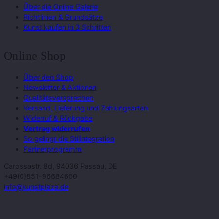
Über die Online Galerie
Richtlinien & Grundsätze
Kunst kaufen in 3 Schritten
Online Shop
Über den Shop
Newsletter & Aktionen
Qualitätsversprechen
Versand, Lieferung und Zahlungsarten
Widerruf & Rückgabe
Vertrag widerrufen
So gelingt die Stilintegration
Partnerprogramm
Carossastr. 8d, 94036 Passau, DE
+49(0)851-96684600
info@kunstplaza.de