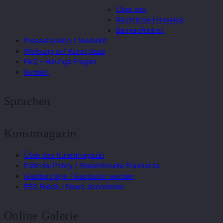
Über uns
Rechtliche Hinweise
Barrierefreiheit
Pressebereich / Mediakit
Werbung auf Kunstplaza
FAQ – Häufige Fragen
Kontakt
Sprachen
Kunstmagazin
Über das Kunstmagazin
Editorial Policy / Redaktionelle Standards
Gastbeiträge / Gastautor werden
RSS Feeds / News abonnieren
Online Galerie