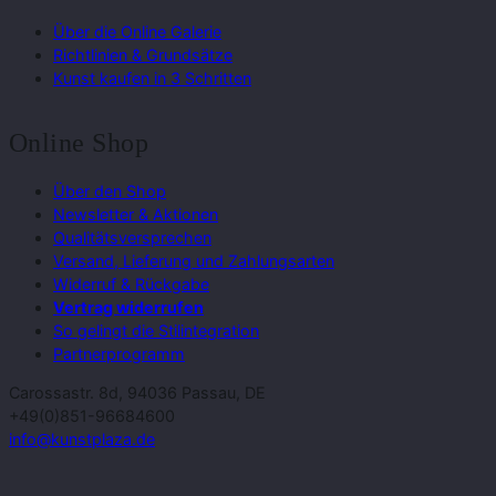
Über die Online Galerie
Richtlinien & Grundsätze
Kunst kaufen in 3 Schritten
Online Shop
Über den Shop
Newsletter & Aktionen
Qualitätsversprechen
Versand, Lieferung und Zahlungsarten
Widerruf & Rückgabe
Vertrag widerrufen
So gelingt die Stilintegration
Partnerprogramm
Carossastr. 8d, 94036 Passau, DE
+49(0)851-96684600
info@kunstplaza.de