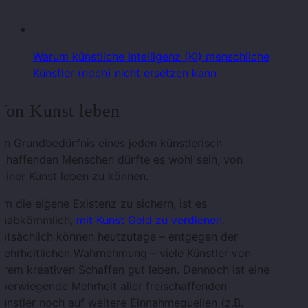
Warum künstliche Intelligenz (KI) menschliche
Künstler (noch) nicht ersetzen kann
Von Kunst leben
in Grundbedürfnis eines jeden künstlerisch
schaffenden Menschen dürfte es wohl sein, von
einer Kunst leben zu können.
m die eigene Existenz zu sichern, ist es
unabkömmlich,
mit Kunst Geld zu verdienen
.
Tatsächlich können heutzutage – entgegen der
ehrheitlichen Wahrnehmung – viele Künstler von
hrem kreativen Schaffen gut leben. Dennoch ist eine
berwiegende Mehrheit aller freischaffenden
ünstler noch auf weitere Einnahmequellen (z.B.