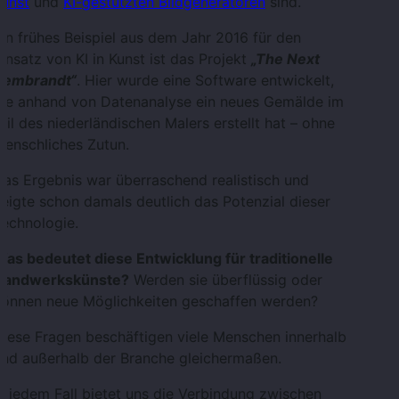
Kunst
und
KI-gestützten Bildgeneratoren
sind.
in frühes Beispiel aus dem Jahr 2016 für den
insatz von KI in Kunst ist das Projekt
„The Next
Rembrandt“
. Hier wurde eine Software entwickelt,
die anhand von Datenanalyse ein neues Gemälde im
til des niederländischen Malers erstellt hat – ohne
menschliches Zutun.
as Ergebnis war überraschend realistisch und
eigte schon damals deutlich das Potenzial dieser
echnologie.
as bedeutet diese Entwicklung für traditionelle
Handwerkskünste?
Werden sie überflüssig oder
können neue Möglichkeiten geschaffen werden?
iese Fragen beschäftigen viele Menschen innerhalb
und außerhalb der Branche gleichermaßen.
n jedem Fall bietet uns die Verbindung zwischen