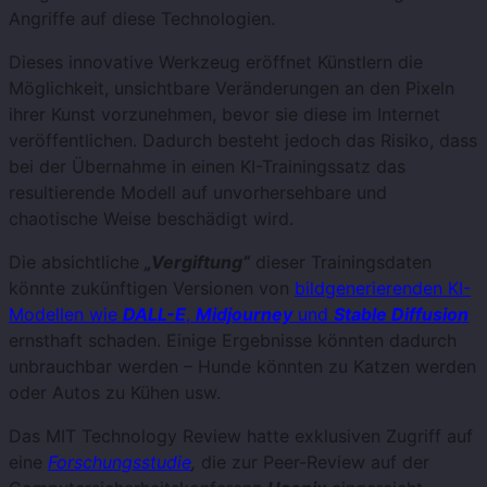
Angriffe auf diese Technologien.
Dieses innovative Werkzeug eröffnet Künstlern die
Möglichkeit, unsichtbare Veränderungen an den Pixeln
ihrer Kunst vorzunehmen, bevor sie diese im Internet
veröffentlichen. Dadurch besteht jedoch das Risiko, dass
bei der Übernahme in einen KI-Trainingssatz das
resultierende Modell auf unvorhersehbare und
chaotische Weise beschädigt wird.
Die absichtliche
„Vergiftung“
dieser Trainingsdaten
könnte zukünftigen Versionen von
bildgenerierenden KI-
Modellen wie
DALL-E
,
Midjourney
und
Stable Diffusion
ernsthaft schaden. Einige Ergebnisse könnten dadurch
unbrauchbar werden – Hunde könnten zu Katzen werden
oder Autos zu Kühen usw.
Das MIT Technology Review hatte exklusiven Zugriff auf
eine
Forschungsstudie
,
die zur Peer-Review auf der