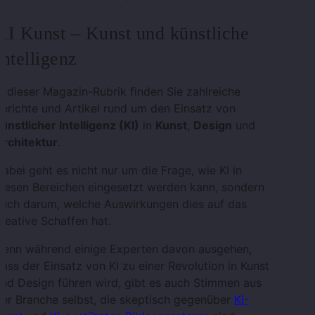
KI Kunst – Kunst und künstliche
Intelligenz
n dieser Magazin-Rubrik finden Sie zahlreiche
erichte und Artikel rund um den Einsatz von
ünstlicher Intelligenz (KI)
in
Kunst
,
Design
und
Architektur
.
abei geht es nicht nur um die Frage, wie KI in
iesen Bereichen eingesetzt werden kann, sondern
auch darum, welche Auswirkungen dies auf das
reative Schaffen hat.
Denn während einige Experten davon ausgehen,
ass der Einsatz von KI zu einer Revolution in Kunst
nd Design führen wird, gibt es auch Stimmen aus
er Branche selbst, die skeptisch gegenüber
KI-