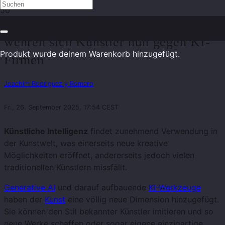
Nightshade – Mit diesem neuen Tool
wehren sich Künstler nun gegen KI-
Produkt
wurde deinem Warenkorb hinzugefügt.
Firmen
Joachim Rodriguez y Romero
Fr., 26. September 2025, 17:54 CEST
Künstliche Intelligenz
findet zunehmend Verwendung in
der Kunstwelt, was einerseits neue kreative
Möglichkeiten eröffnet, andererseits jedoch vielen
traditionellen Künstlern missfällt.
Generative AI
und darauf aufbauende
KI-Werkzeuge
haben der
Kunst
eine völlig neue Dimension hinzugefügt.
Sie können den Stil bekannter Künstler imitieren und so
neue Werke schaffen oder sogar eigene einzigartige