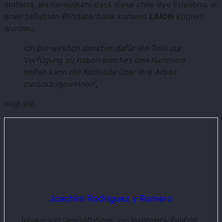
entfernt, als herauskam dass diese ohne ihre Erlaubnis in
einer beliebten Bilddatenbank namens
LAION
kopiert
wurden.
Ich bin wirklich dankbar dafür ein Tool zur
Verfügung zu haben welches den Künstlern
helfen kann die Kontrolle über ihre Arbeit
zurückzugewinnen“,
sagt sie.
Joachim Rodriguez y Romero
Inhaber und Geschäftsführer von Kunstplaza. Publizist,