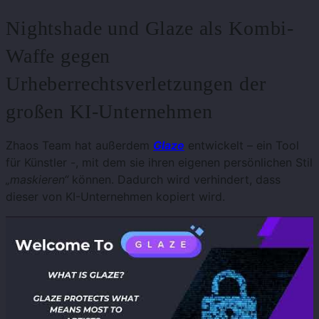
Nightshade und Glaze als Kombi-
Waffe gegen
Urheberrechtsverletzungen der
großen KI-Unternehmen
Zhaos Team hat außerdem
Glaze
entwickelt – ein Tool
für Künstler -, mit dem sie ihren eigenen persönlichen Stil
„maskieren“
können. Dadurch wird verhindert, dass
dieser von KI-Unternehmen kopiert wird.