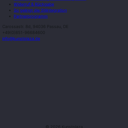
Widerruf & Rückgabe
So gelingt die Stilintegration
Partnerprogramm
Carossastr. 8d, 94036 Passau, DE
+49(0)851-96684600
info@kunstplaza.de
© 2026 Kunstplaza