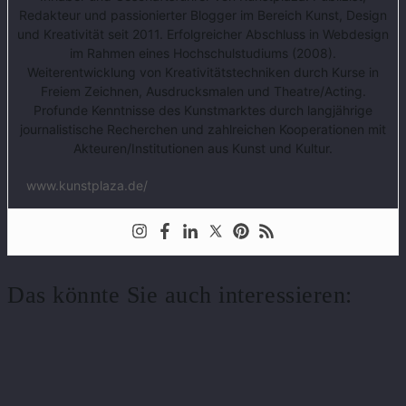
Redakteur und passionierter Blogger im Bereich Kunst, Design
und Kreativität seit 2011. Erfolgreicher Abschluss in Webdesign
im Rahmen eines Hochschulstudiums (2008).
Weiterentwicklung von Kreativitätstechniken durch Kurse in
Freiem Zeichnen, Ausdrucksmalen und Theatre/Acting.
Profunde Kenntnisse des Kunstmarktes durch langjährige
journalistische Recherchen und zahlreichen Kooperationen mit
Akteuren/Institutionen aus Kunst und Kultur.
www.kunstplaza.de/
Das könnte Sie auch interessieren: