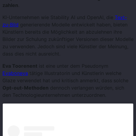
zahlen
.
KI-Unternehmen wie Stability AI und OpenAI, die
Text-
zu-Bild
generierende Modelle entwickelt haben, bieten
Künstlern bereits die Möglichkeit an abzulehnen ihre
Bilder zur Schulung zukünftiger Versionen dieser Modelle
zu verwenden. Jedoch sind viele Künstler der Meinung,
dass dies nicht ausreicht.
Eva Toorenent
ist eine unter dem Pseudonym
Evaboneva
tätige Illustratorin und Künstlerin welche
Glaze verwendet hat und kritisch anmerkt, dass solche
Opt-out-Methoden
dennoch verlangen würden, sich
den Technologieunternehmen unterzuordnen.