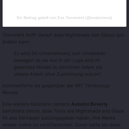
Ein Beitrag geteilt von Eva Toorenent (@evaboneva)
Toorenent hofft darauf dass Nightshade den Status quo
ändern kann:
Es wird [KI-Unternehmen] zum Umdenken
bewegen da sie nun in der Lage sind ihr
gesamtes Modell zu zerstören indem sie
unsere Arbeit ohne Zustimmung nutzen“,
kommentierte sie gegenüber der MIT Technology
Review.
Eine weitere Künstlerin namens
Autumn Beverly
berichtete davon, dass Tools wie Nightshade and Glaze
ihr das Vertrauen zurückgegeben haben, ihre Werke
wieder online zu veröffentlichen. Zuvor hatte sie diese