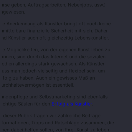
urse geben, Auftragsarbeiten, Nebenjobs, usw.)
angewiesen.
ie Anerkennung als Künstler bringt oft noch keine
nmittelbare finanzielle Sicherheit mit sich. Daher
ind Künstler auch oft gleichzeitig Lebenskünstler.
ie Möglichkeiten, von der eigenen Kunst leben zu
önnen, sind durch das Internet und die sozialen
edien allerdings stark gewachsen. Als Künstler
uss man jedoch vielseitig und flexibel sein, um
Erfolg zu haben. Auch ein gewisses Maß an
urchhaltevermögen ist essentiell.
undenpflege und Selbstmarketing sind ebenfalls
ichtige Säulen für den
Erfolg als Künstler
.
n dieser Rubrik tragen wir zahlreiche Beiträge,
Informationen, Tipps und Ratschläge zusammen, die
hnen dabei helfen sollen, von Ihrer Kunst zu leben.