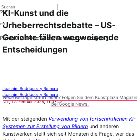
KI-Kunst und die
Urheberrechtsdebatte – US-
Gerichte fällen wegweisende
Produkt
wurde deinem Warenkorb hinzugefügt.
Entscheidungen
Joachim Rodriguez y Romero
Joachim Rodriguez y Romero
Neue Beiträge sofort lesen? Folgen Sie dem Kunstplaza Magazin
Do., 12. Februar 2026, 11:07 CET
bei Google News.
Mit der steigenden
Verwendung von fortschrittlichen KI-
Systemen zur Erstellung von Bildern
und anderen
Kunstwerken stellt sich seit Monaten die Frage, wer das