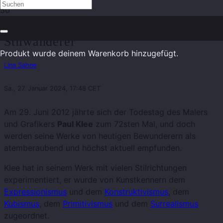
Paul Klee – Maler, Grafiker und
Stilwanderer
Produkt
wurde deinem Warenkorb hinzugefügt.
Lina Sahne
Sa., 27. Januar 2024, 17:48 CET
Am 29. Juni 2012 jährte sich der Todestag des Malers
und Grafikers
Paul Klee
zum 72sten Mal, und doch
werden seine Werke von heutigen Bewunderern als
atemberaubend und höchst aktuell empfunden.
Klee hat in seinem Werk mit vielen Stilrichtungen
experimentiert, er wurde von Kunstkennern dem
Expressionismus
und dem
Konstruktivismus
, dem
Kubismus
, dem
Primitivismus
und dem
Surrealismus
zugeordnet.