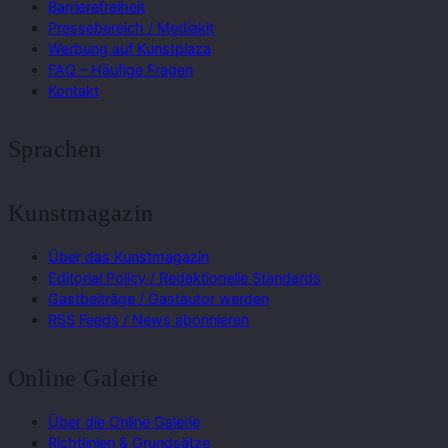
Barrierefreiheit
Pressebereich / Mediakit
Werbung auf Kunstplaza
FAQ – Häufige Fragen
Kontakt
Sprachen
Kunstmagazin
Über das Kunstmagazin
Editorial Policy / Redaktionelle Standards
Gastbeiträge / Gastautor werden
RSS Feeds / News abonnieren
Online Galerie
Über die Online Galerie
Richtlinien & Grundsätze