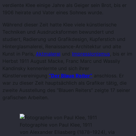
verdiente Klee einige Jahre als Geiger sein Brot, bis er
1906 heirate und Vater eines Sohnes wurde.
Während dieser Zeit hatte Klee viele künstlerische
Techniken und Ausdrucksformen bewundert und
studiert, Radierung und Grafikdesign, Kupferstich und
Hinterglasmalerei, Renaissance-Architektur und alte
Kunst in Paris,
Aktmalerei
und
Impressionismus
, bis er im
Herbst 1911 August Macke, Franc Marc und Wassily
Kandinsky kennenlernte und sich ihrer
Künstlervereinigung
“Der Blaue Reiter”
anschloss. Er
war zu dieser Zeit hauptsächlich als Grafiker tätig, die
zweite Ausstellung des “Blauen Reiters” zeigte 17 seiner
grafischen Arbeiten.
Fotographie von Paul Klee, 1911
von Alexander Eliasberg (1878–1924), via