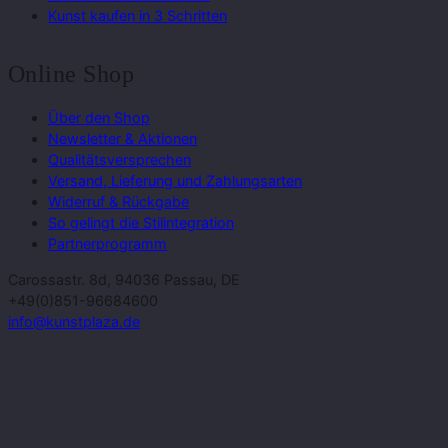
Kunst kaufen in 3 Schritten
Online Shop
Über den Shop
Newsletter & Aktionen
Qualitätsversprechen
Versand, Lieferung und Zahlungsarten
Widerruf & Rückgabe
So gelingt die Stilintegration
Partnerprogramm
Carossastr. 8d, 94036 Passau, DE
+49(0)851-96684600
info@kunstplaza.de