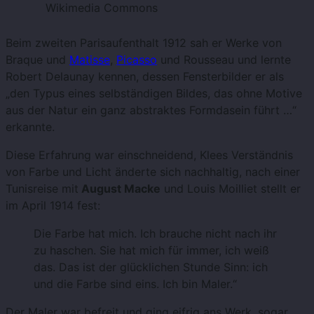
Wikimedia Commons
Beim zweiten Parisaufenthalt 1912 sah er Werke von
Braque und
Matisse
,
Picasso
und Rousseau und lernte
Robert Delaunay kennen, dessen Fensterbilder er als
„den Typus eines selbständigen Bildes, das ohne Motive
aus der Natur ein ganz abstraktes Formdasein führt …“
erkannte.
Diese Erfahrung war einschneidend, Klees Verständnis
von Farbe und Licht änderte sich nachhaltig, nach einer
Tunisreise mit
August Macke
und Louis Moilliet stellt er
im April 1914 fest:
Die Farbe hat mich. Ich brauche nicht nach ihr
zu haschen. Sie hat mich für immer, ich weiß
das. Das ist der glücklichen Stunde Sinn: ich
und die Farbe sind eins. Ich bin Maler.“
Der Maler war befreit und ging eifrig ans Werk, sogar