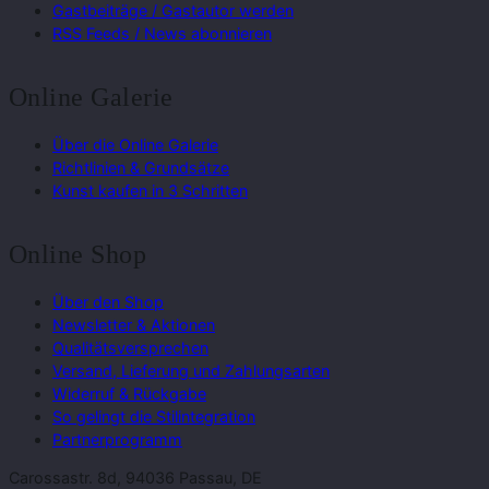
Gastbeiträge / Gastautor werden
RSS Feeds / News abonnieren
Online Galerie
Über die Online Galerie
Richtlinien & Grundsätze
Kunst kaufen in 3 Schritten
Online Shop
Über den Shop
Newsletter & Aktionen
Qualitätsversprechen
Versand, Lieferung und Zahlungsarten
Widerruf & Rückgabe
So gelingt die Stilintegration
Partnerprogramm
Carossastr. 8d, 94036 Passau, DE