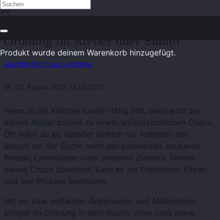
Praktische Schnelltipps für mehr
Ordnung im Atelier oder Studio
Produkt
wurde deinem Warenkorb hinzugefügt.
Joachim Rodriguez y Romero
Mi., 27. August 2025, 18:59 CEST
Wenn du als Künstler kreativ tätig bist, dann wird das
eigene Atelier schnell zu einem unübersichtlichen Chaos.
Oft willst du als Künstler einfach nur loslegen, bist
jedoch auf der Suche nach den passenden, sauberen
Pinseln, Leinwänden oder anderem Zubehör. Nimmt
dieses Chaos überhand, kann es zur Frustration führen
und den Prozess behindern.
Mit ein paar einfachen Änderungen und Maßnahmen
bringst du Ordnung in dein Studio, ohne dass deine