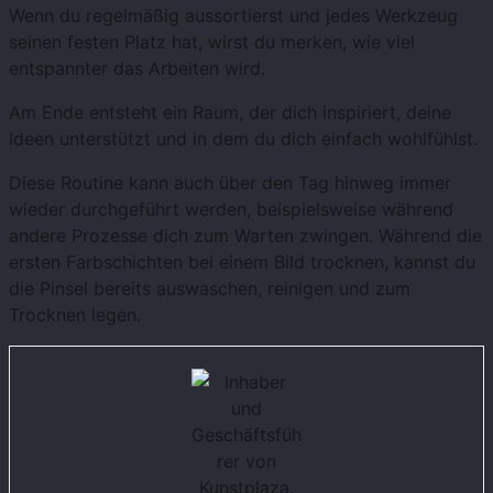
Wenn du regelmäßig aussortierst und jedes Werkzeug
seinen festen Platz hat, wirst du merken, wie viel
entspannter das Arbeiten wird.
Am Ende entsteht ein Raum, der dich inspiriert, deine
Ideen unterstützt und in dem du dich einfach wohlfühlst.
Diese Routine kann auch über den Tag hinweg immer
wieder durchgeführt werden, beispielsweise während
andere Prozesse dich zum Warten zwingen. Während die
ersten Farbschichten bei einem Bild trocknen, kannst du
die Pinsel bereits auswaschen, reinigen und zum
Trocknen legen.