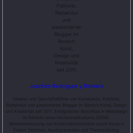
Joachim Rodriguez y Romero
Inhaber und Geschäftsführer von Kunstplaza. Publizist,
Redakteur und passionierter Blogger im Bereich Kunst, Design
und Kreativität seit 2011. Erfolgreicher Abschluss in Webdesign
im Rahmen eines Hochschulstudiums (2008).
Weiterentwicklung von Kreativitätstechniken durch Kurse in
Freiem Zeichnen, Ausdrucksmalen und Theatre/Acting.