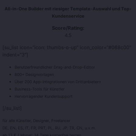
All-in-One Builder mit riesiger Template-Auswahl und Top-
Kundenservice
Score/Rating:
4.5
[su_list icon=“icon: thumbs-o-up“ icon_color=“#068c00″
indent=“3″]
Benutzerfreundlicher Drag-and-Drop-Editor
800+ Designvorlagen
Über 200 App-Integrationen von Drittanbietern
Business-Tools für Künstler
Hervorragender Kundensupport
[/su_list]
für alle Künstler, Designer, Freelancer
DE, EN, ES, IT, FR, PRT, PL, RU, JP, TR, CN, u.v.m.
ab 13 € / Monat; 14 Tage kostenfrei testen