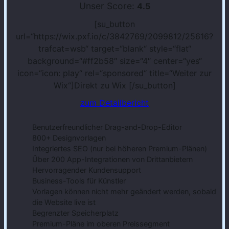
Unser Score:
4.5
[su_button
url=“https://wix.pxf.io/c/3842769/2099812/25616?
trafcat=wsb“ target=“blank“ style=“flat“
background=“#ff2b58″ size=“4″ center=“yes“
icon=“icon: play“ rel=“sponsored“ title=“Weiter zur
Wix“]Direkt zu Wix
[/su_button]
zum Detailbericht
Benutzerfreundlicher Drag-and-Drop-Editor
800+ Designvorlagen
Integriertes SEO (nur bei höheren Premium-Plänen)
Über 200 App-Integrationen von Drittanbietern
Hervorragender Kundensupport
Business-Tools für Künstler
Vorlagen können nicht mehr geändert werden, sobald
die Website live ist
Begrenzter Speicherplatz
Premium-Pläne im oberen Preissegment