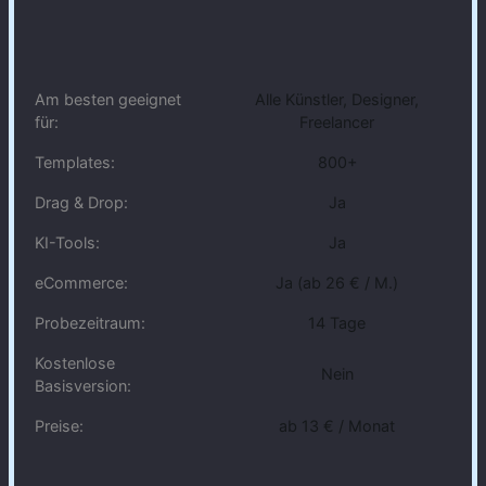
Am besten geeignet
Alle Künstler, Designer,
für:
Freelancer
Templates:
800+
Drag & Drop:
Ja
KI-Tools:
Ja
eCommerce:
Ja (ab 26 € / M.)
Probezeitraum:
14 Tage
Kostenlose
Nein
Basisversion:
Preise:
ab 13 € / Monat