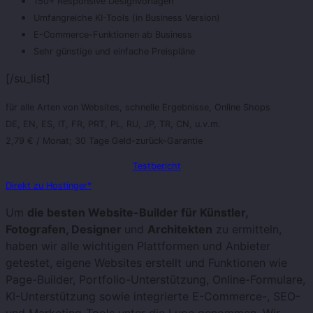
150+ Responsive Designvorlagen
Umfangreiche KI-Tools (in Business Version)
E-Commerce-Funktionen ab Business
Sehr günstige und einfache Preispläne
[/su_list]
für alle Arten von Websites, schnelle Ergebnisse, Online Shops
DE, EN, ES, IT, FR, PRT, PL, RU, JP, TR, CN, u.v.m.
2,79 € / Monat; 30 Tage Geld-zurück-Garantie
Testbericht
Direkt zu Hostinger*
Um
die besten Website-Builder für Künstler,
Fotografen, Designer
und
Architekten
zu ermitteln,
haben wir alle wichtigen Plattformen und Anbieter
getestet, eigene Websites erstellt und Funktionen wie
Page-Builder, Portfolio-Unterstützung, Online-Formulare,
KI-Unterstützung sowie integrierte E-Commerce-, SEO-
und Marketing-Tools unter die Lupe genommen. Wir