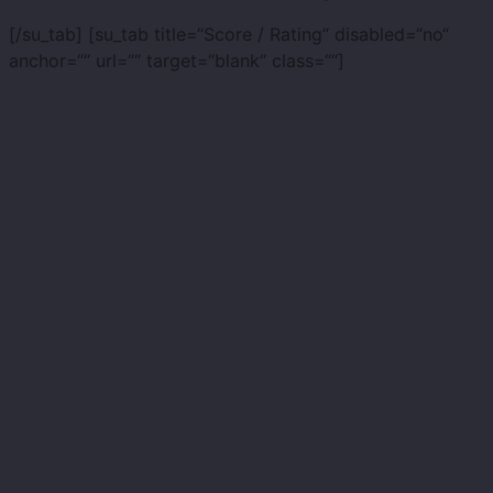
[/su_tab] [su_tab title=“Score / Rating“ disabled=“no“
anchor=““ url=““ target=“blank“ class=““]