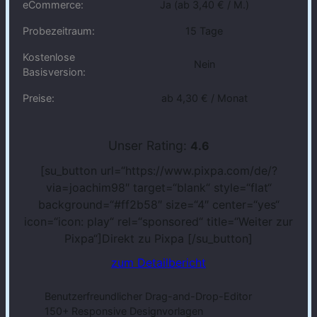
eCommerce:
Ja (ab 3,40 € / M.)
Probezeitraum:
15 Tage
Kostenlose
Nein
Basisversion:
Preise:
ab 4,30 € / Monat
Unser Rating:
4.6
[su_button url=“https://www.pixpa.com/de/?
via=joachim98″ target=“blank“ style=“flat“
background=“#ff2b58″ size=“4″ center=“yes“
icon=“icon: play“ rel=“sponsored“ title=“Weiter zur
Pixpa“]Direkt zu Pixpa
[/su_button]
zum Detailbericht
Benutzerfreundlicher Drag-and-Drop-Editor
150+ Responsive Designvorlagen