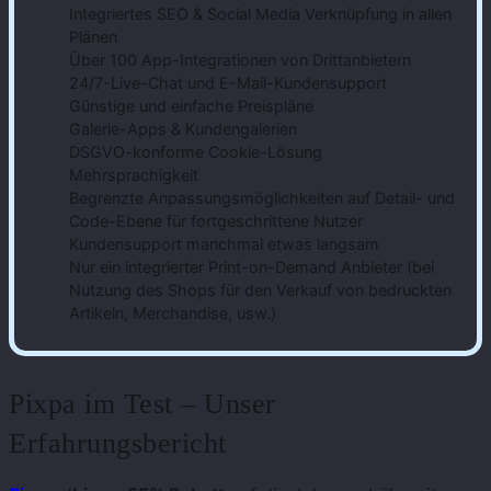
Integriertes SEO & Social Media Verknüpfung in allen
Plänen
Über 100 App-Integrationen von Drittanbietern
24/7-Live-Chat und E-Mail-Kundensupport
Günstige und einfache Preispläne
Galerie-Apps & Kundengalerien
DSGVO-konforme Cookie-Lösung
Mehrsprachigkeit
Begrenzte Anpassungsmöglichkeiten auf Detail- und
Code-Ebene für fortgeschrittene Nutzer
Kundensupport manchmal etwas langsam
Nur ein integrierter Print-on-Demand Anbieter (bei
Nutzung des Shops für den Verkauf von bedruckten
Artikeln, Merchandise, usw.)
Pixpa im Test – Unser
Erfahrungsbericht