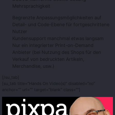
Mehrsprachigkeit
Begrenzte Anpassungsmöglichkeiten auf
Detail- und Code-Ebene für fortgeschrittene
Nutzer
Kundensupport manchmal etwas langsam
Nur ein integrierter Print-on-Demand
Anbieter (bei Nutzung des Shops für den
Verkauf von bedruckten Artikeln,
Merchandise, usw.)
[/su_tab]
[su_tab title=“Hands On Video(s)“ disabled=“no“
anchor=““ url=““ target=“blank“ class=““]