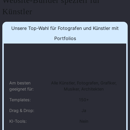
Website-Builder speziell für
Künstler
Unsere Top-Wahl für Fotografen und Künstler mit
Portfolios
Am besten
Alle Künstler, Fotografen, Grafiker,
geeignet für:
Musiker, Architekten
Templates:
150+
Drag & Drop:
Ja
KI-Tools:
Nein