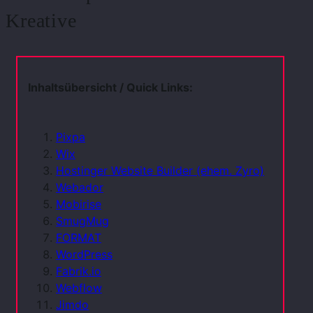
Kreative
Inhaltsübersicht / Quick Links:
Pixpa
Wix
Hostinger Website Builder (ehem. Zyro)
Webador
Mobirise
SmugMug
FORMAT
WordPress
Fabrik.io
Webflow
Jimdo