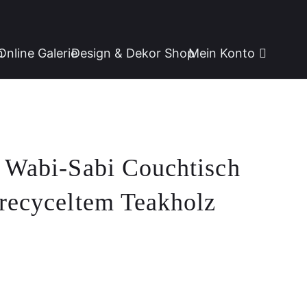
n
Online Galerie
Design & Dekor Shop
Mein Konto
r Wabi-Sabi Couchtisch
 recyceltem Teakholz