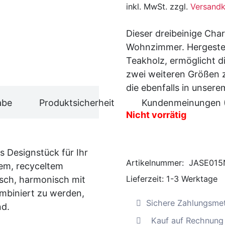
inkl. MwSt. zzgl.
Versandk
Dieser dreibeinige Cha
Wohnzimmer. Hergestel
Teakholz, ermöglicht d
zwei weiteren Größen 
die ebenfalls in unsere
abe
Produktsicherheit
Kundenmeinungen 
Nicht vorrätig
s Designstück für Ihr
Artikelnummer:
JASE015
em, recyceltem
Lieferzeit:
1-3 Werktage
isch, harmonisch mit
mbiniert zu werden,
Sichere Zahlungsme
nd.
Kauf auf Rechnung