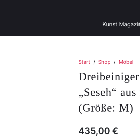
Kunst Magazi
Start
/
Shop
/
Möbel
Dreibeinige
„Seseh“ aus
(Größe: M)
435,00
€