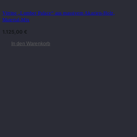
Vitrine „Lumber Palace“ aus massivem Akazien-Holz,
Material-Mix
1.125,00
€
In den Warenkorb