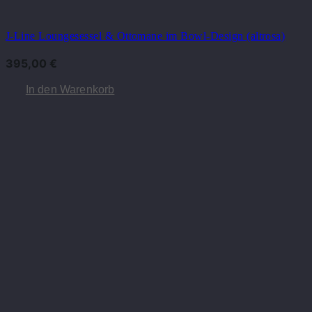
J-Line Loungesessel & Ottomane im Bowl-Design (altrosa)
395,00
€
In den Warenkorb