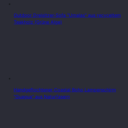
Outdoor Dreisitzer-Sofa "Umalas" aus recyceltem
Teakholz (Grüne Alge)
Handgeflochtener Coastal Boho Lampenschirm
"Guagua" aus Naturfasern