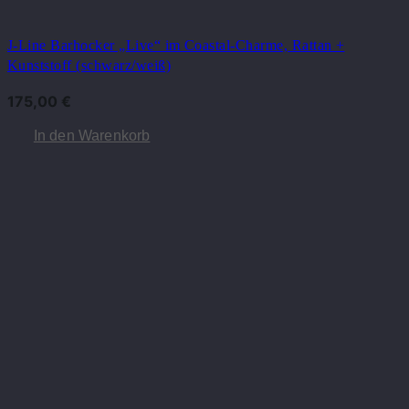
J-Line Barhocker „Live“ im Coastal-Charme, Rattan +
Kunststoff (schwarz/weiß)
175,00
€
In den Warenkorb