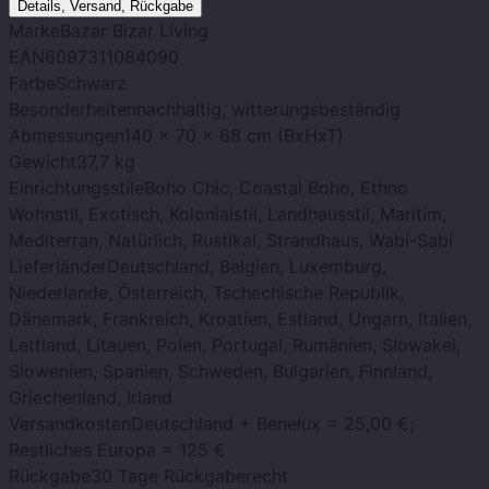
Details, Versand, Rückgabe
Marke
Bazar Bizar Living
EAN
6097311084090
Farbe
Schwarz
Besonderheiten
nachhaltig, witterungsbeständig
Abmessungen
140 x 70 x 68 cm (BxHxT)
Gewicht
37,7 kg
Einrichtungsstile
Boho Chic, Coastal Boho, Ethno
Wohnstil, Exotisch, Kolonialstil, Landhausstil, Maritim,
Mediterran, Natürlich, Rustikal, Strandhaus, Wabi-Sabi
Lieferländer
Deutschland, Belgien, Luxemburg,
Niederlande, Österreich, Tschechische Republik,
Dänemark, Frankreich, Kroatien, Estland, Ungarn, Italien,
Lettland, Litauen, Polen, Portugal, Rumänien, Slowakei,
Slowenien, Spanien, Schweden, Bulgarien, Finnland,
Griechenland, Irland
Versandkosten
Deutschland + Benelux = 25,00 €;
Restliches Europa = 125 €
Rückgabe
30 Tage Rückgaberecht