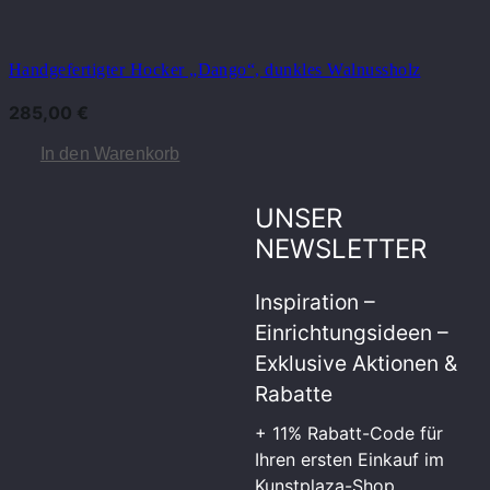
Handgefertigter Hocker „Dango“, dunkles Walnussholz
285,00
€
In den Warenkorb
UNSER
NEWSLETTER
Inspiration –
Einrichtungsideen –
Exklusive Aktionen &
Rabatte
+ 11% Rabatt-Code für
Ihren ersten Einkauf im
Kunstplaza-Shop