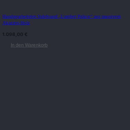
Handgearbeitetes Sideboard „Lumber Palace“ aus massivem
Akazien-Holz
1.098,00
€
In den Warenkorb