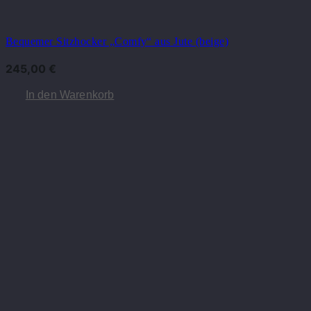
Bequemer Sitzhocker „Comfy“ aus Jute (beige)
245,00
€
In den Warenkorb