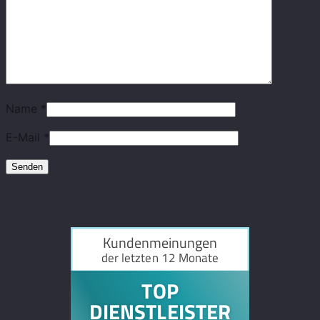
Name
*
E-Mail
*