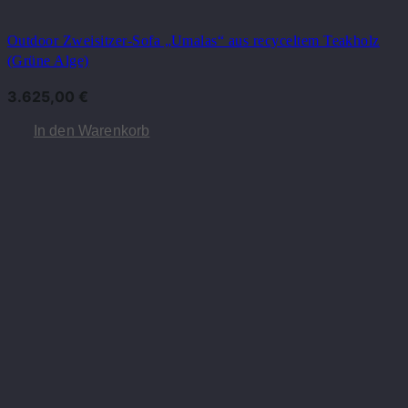
Outdoor Zweisitzer-Sofa „Umalas“ aus recyceltem Teakholz
(Grüne Alge)
3.625,00
€
In den Warenkorb