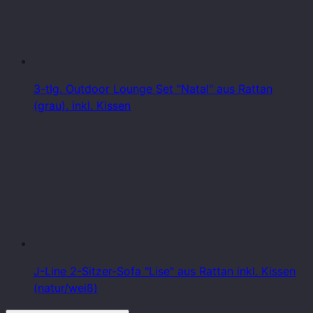
3-tlg. Outdoor Lounge Set "Natal" aus Rattan
(grau), inkl. Kissen
J-Line 2-Sitzer-Sofa "Lise" aus Rattan inkl. Kissen
(natur/weiß)