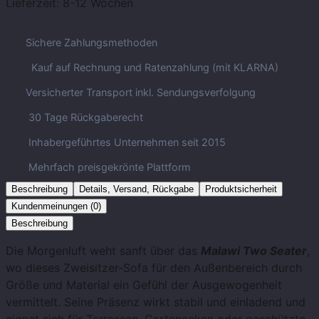
Lieferzeit:
8-12 Wochen
Sichere Zahlungsmethoden
Kauf auf Rechnung und Ratenzahlung (mit KLARNA)
Versicherter Transport inkl. Sendungsverfolgung
30 Tage Rückgaberecht
Inhabergeführtes Unternehmen seit 2015
Mehrfach preisgekrönte Plattform
Beschreibung
Details, Versand, Rückgabe
Produktsicherheit
Kundenmeinungen (0)
Beschreibung
Die Morgenluft weht sanft über das
Malawi Two Seater
,
wo dieses Zweisitzer-Sofa für den Außenbereich durch
Größe und Material ein Gefühl der Ausgewogenheit
vermittelt. Seine Präsenz wirkt stabil und einladend und