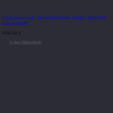
J-Line Tisch „Live“ im Coastal-Charme, Rattan + Kunststoff
(schwarz/weiß)
430,00
€
In den Warenkorb