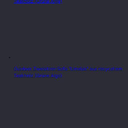
Teakholz (Grüne Alge)
Outdoor Zweisitzer-Sofa "Umalas" aus recyceltem
Teakholz (Grüne Alge)