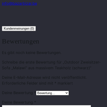
info@bazarbizar.be
Kundenmeinungen (0)
Bewertungen
Es gibt noch keine Bewertungen.
Schreibe die erste Bewertung für „Outdoor Zweisitzer-
Sofa „Malawi“ aus massivem Teakholz (schwarz)“
Deine E-Mail-Adresse wird nicht veröffentlicht.
Erforderliche Felder sind mit
*
markiert
Deine Bewertung
*
Deine Bewertung
*