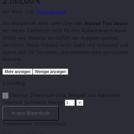
2.185,00
€
inkl. MwSt. zzgl.
Versandkosten
Die Morgenluft weht sanft über das
Malawi Two Seater
,
wo dieses Zweisitzer-Sofa für den Außenbereich durch
Größe und Material ein Gefühl der Ausgewogenheit
vermittelt. Seine Präsenz wirkt stabil und einladend und
eignet sich für Terrassen, Gartenecken oder geschützte
Balkone.
Mehr anzeigen
Weniger anzeigen
2 vorrätig
Outdoor Zweisitzer-Sofa "Malawi" aus massivem
Teakholz (schwarz) Menge
In den Warenkorb
Artikelnummer:
JASE002NBlack