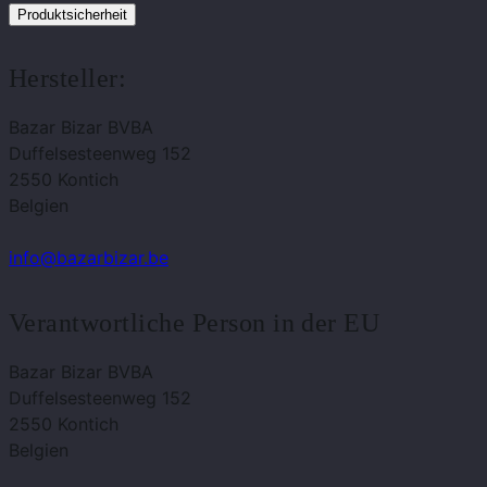
Produktsicherheit
Hersteller:
Bazar Bizar BVBA
Duffelsesteenweg 152
2550 Kontich
Belgien
info@bazarbizar.be
Verantwortliche Person in der EU
Bazar Bizar BVBA
Duffelsesteenweg 152
2550 Kontich
Belgien