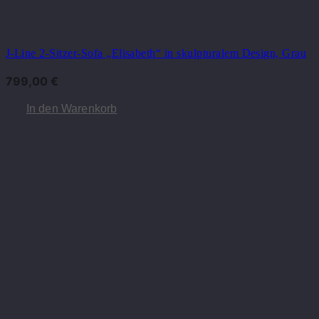
J-Line 2-Sitzer-Sofa „Elisabeth“ in skulpturalem Design, Grau
799,00
€
In den Warenkorb