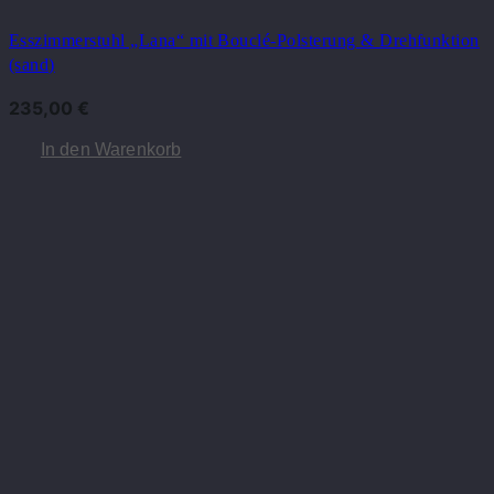
Esszimmerstuhl „Lana“ mit Bouclé-Polsterung & Drehfunktion
(sand)
235,00
€
In den Warenkorb