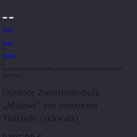
Start
/
Shop
/
Möbel
/
Outdoor Zweisitzer-Sofa „Malawi“ aus massivem Teakholz
(schwarz)
Outdoor Zweisitzer-Sofa
„Malawi“ aus massivem
Teakholz (schwarz)