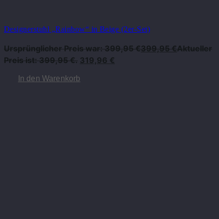
Designerstuhl „Rainbow“ in Beige (2er-Set)
Ursprünglicher Preis war: 399,95 €
399,95
€
Aktueller
Preis ist: 399,95 €.
319,96
€
In den Warenkorb