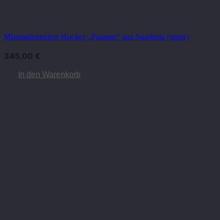
Minimalistischer Hocker „Paramo“ aus Suarholz (natur)
345,00
€
In den Warenkorb