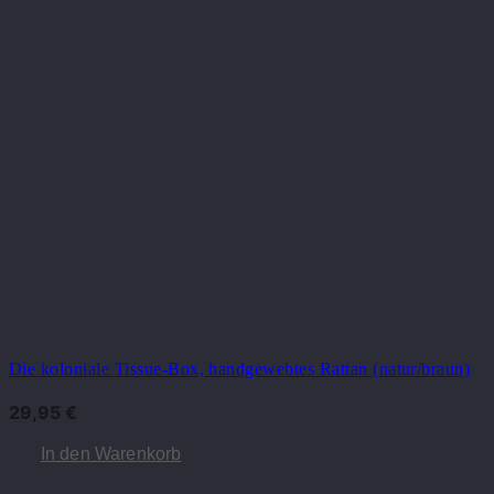
Die koloniale Tissue-Box, handgewebtes Rattan (natur/braun)
29,95
€
In den Warenkorb