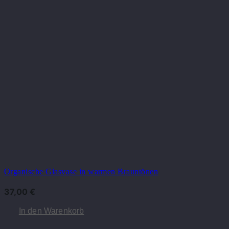
Organische Glasvase in warmen Brauntönen
37,00
€
In den Warenkorb