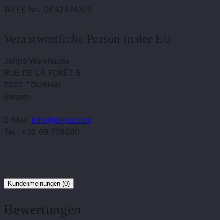
WEEE Nr.: DE42474305
Verantwortliche Person in der EU
Jolipa Warehouse
RUE DE LA FORÊT 5
7522 TOURNAI
Belgien
E-Mail:
info@jolipa.com
Tel.: +32 69 778080
Kundenmeinungen (0)
Bewertungen