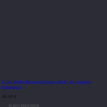
J-Line Weißes Baumwoll-Kissen „Doré“ mit goldenem
Foliendruck
28,95
€
In den Warenkorb