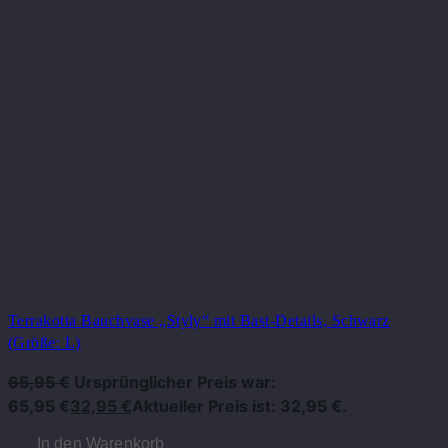
Terrakotta Bauchvase „Styly“ mit Bast-Details, Schwarz
(Größe: L)
65,95
€
Ursprünglicher Preis war:
65,95 €
32,95
€
Aktueller Preis ist: 32,95 €.
In den Warenkorb