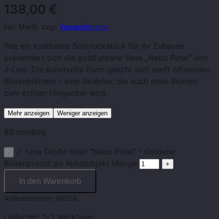
138,00
€
inkl. MwSt. zzgl.
Versandkosten
Wie ein kostbares Schmuckstück für Ihr Zuhause
präsentiert sich die goldfarbene Vase
„Nebu Petal“
von
J-Line. Die kunstvolle Form gleicht sich sanft öffnenden
Blütenblättern – eine Skulptur, die auch ohne Blumen
zum echten Hingucker wird.
Mehr anzeigen
Weniger anzeigen
80 vorrätig
J -Line Große Vase "Nebu Petal" - Goldene
Blütenpracht als Kunstobjekt Menge
In den Warenkorb
Artikelnummer:
48558
Lieferzeit:
1-3 Werktage