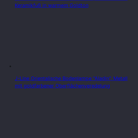
Keramikfuß in warmem Goldton
J-Line Orientalische Bodenlampe "Aladin", Metall
mit goldfarbener Oberflächenveredelung