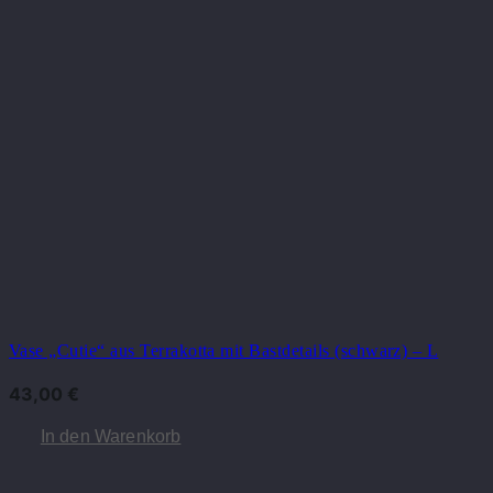
Vase „Cutie“ aus Terrakotta mit Bastdetails (schwarz) – L
43,00
€
In den Warenkorb