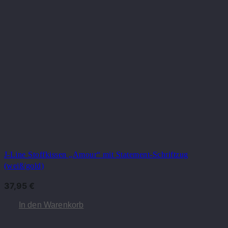
J-Line Stoffkissen „Amour“ mit Statement-Schriftzug
(weiß/gold)
37,95
€
In den Warenkorb