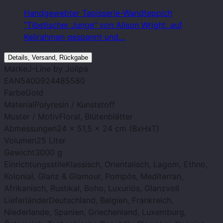
Handgewebter Tapisserie-Wandteppich
"Tibetischer Junge" von Alison Wright, auf
Keilrahmen gespannt und…
Details, Versand, Rückgabe
Marke
J-Line by Jolipa
EAN
5400924485580
Farbe
Gold
Material
Polyresin / Kunststoff
Muster / Motiv
Floral, Blütenblätter
Abmessungen
24 x 51,5 x 24 cm (BxHxT)
Volumen
25 Liter
Gewicht
3000 g
Einrichtungsstile
Klassisch, Orientalisch, Lagom, Ethno,
Kolonial, Glanz & Glamour, Pompös, Mediterran,
Afrikanisch, Rustikal, Boho, Luxuriös, Glanzvoll
Lieferländer
Deutschland, Belgien, Frankreich,
Niederlande, Spanien, Griechenland, Luxemburg,