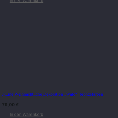
In den Warenkorb
J-Line Weihnachtliche Dekoration „Wald“, bronzefarben
79,00
€
In den Warenkorb