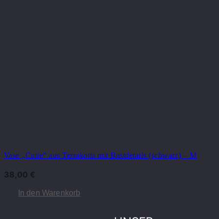
Vase „Cutie“ aus Terrakotta mit Bastdetails (schwarz) – M
38,00
€
In den Warenkorb