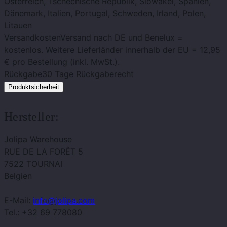
Österreich, Tschechische Republik, Slowakei, Spanien,
Dänemark, Italien, Portugal, Schweden, Irland, Polen,
Litauen
Versandkosten
Versand nach DE und Benelux =
kostenlos. Weitere Lieferländer innerhalb der EU = 12,95
€ pro Bestellung (inkl. MwSt.).
Rückgabe
30 Tage Rückgaberecht
Produktsicherheit
Hersteller:
Jolipa Warehouse
RUE DE LA FORÊT 5
7522 TOURNAI
Belgien
E-Mail:
info@jolipa.com
Tel.: +32 69 778080