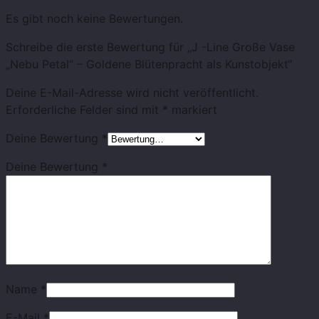
Es gibt noch keine Bewertungen.
Schreibe die erste Bewertung für „J -Line Große Vase
„Nebu Petal“ – Goldene Blütenpracht als Kunstobjekt“
Deine E-Mail-Adresse wird nicht veröffentlicht.
Erforderliche Felder sind mit
*
markiert
Deine Bewertung
*
Deine Bewertung
*
Name
*
E-Mail
*