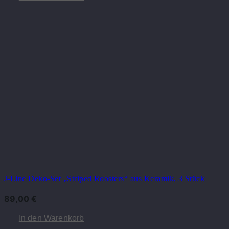
J-Line Deko-Set „Striped Roosters“ aus Keramik, 3 Stück
89,00
€
In den Warenkorb