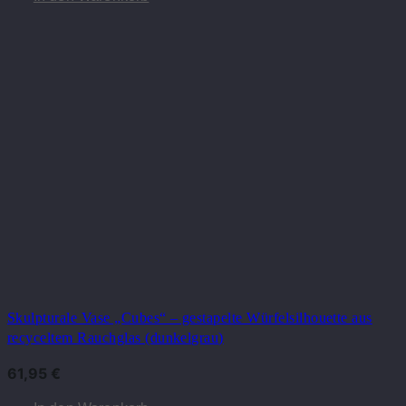
Skulpturale Vase „Cubes“ – gestapelte Würfelsilhouette aus
recyceltem Rauchglas (dunkelgrau)
61,95
€