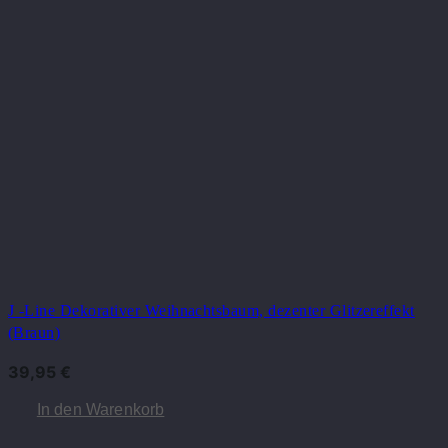
J -Line Dekorativer Weihnachtsbaum, dezenter Glitzereffekt
(Braun)
39,95
€
In den Warenkorb