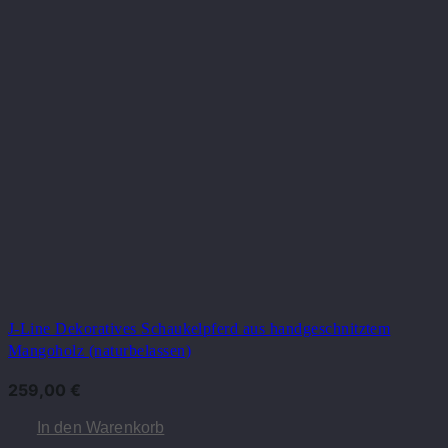
J-Line Dekoratives Schaukelpferd aus handgeschnitztem
Mangoholz (naturbelassen)
259,00
€
In den Warenkorb