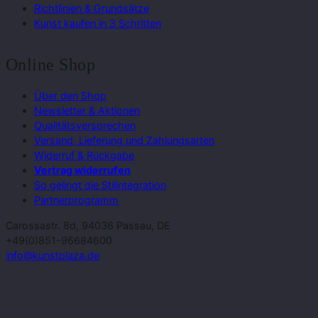
Richtlinien & Grundsätze
Kunst kaufen in 3 Schritten
Online Shop
Über den Shop
Newsletter & Aktionen
Qualitätsversprechen
Versand, Lieferung und Zahlungsarten
Widerruf & Rückgabe
Vertrag widerrufen
So gelingt die Stilintegration
Partnerprogramm
Carossastr. 8d, 94036 Passau, DE
+49(0)851-96684600
info@kunstplaza.de