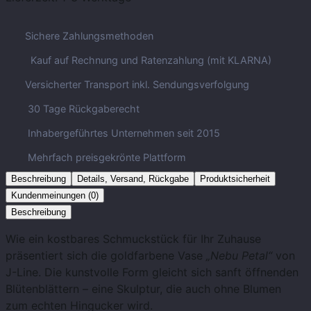
Sichere Zahlungsmethoden
Kauf auf Rechnung und Ratenzahlung (mit KLARNA)
Versicherter Transport inkl. Sendungsverfolgung
30 Tage Rückgaberecht
Inhabergeführtes Unternehmen seit 2015
Mehrfach preisgekrönte Plattform
Beschreibung
Details, Versand, Rückgabe
Produktsicherheit
Kundenmeinungen (0)
Beschreibung
Wie ein kostbares Schmuckstück für Ihr Zuhause
präsentiert sich die goldfarbene Vase
„Nebu Petal“
von
J-Line. Die kunstvolle Form gleicht sich sanft öffnenden
Blütenblättern – eine Skulptur, die auch ohne Blumen
zum echten Hingucker wird.