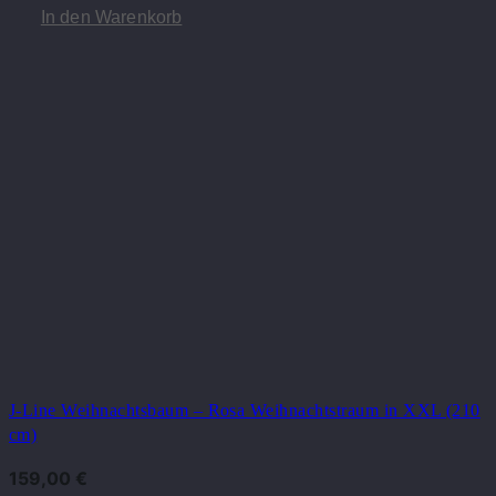
In den Warenkorb
J-Line Weihnachtsbaum – Rosa Weihnachtstraum in XXL (210
cm)
159,00
€