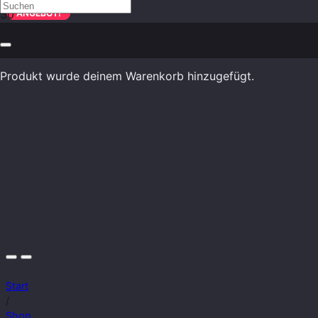
ANGEBOT!
ANGEBOT!
Produkt
wurde deinem Warenkorb hinzugefügt.
Start
/
Shop