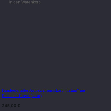
In den Warenkorb
Handgefertigter Aufbewahrungskorb „Tatum“ aus
Bananenblättern (natur)
245,00
€