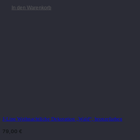
In den Warenkorb
J-Line Weihnachtliche Dekoration „Wald“, bronzefarben
79,00
€