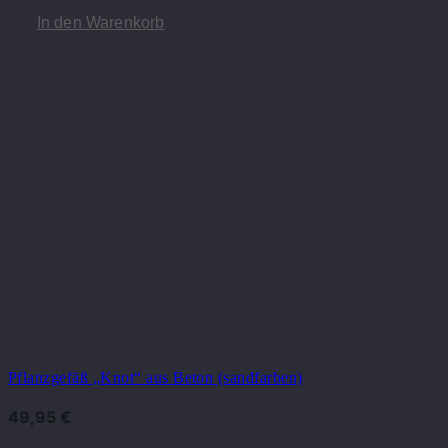
In den Warenkorb
Pflanzgefäß „Knot“ aus Beton (sandfarben)
49,95
€