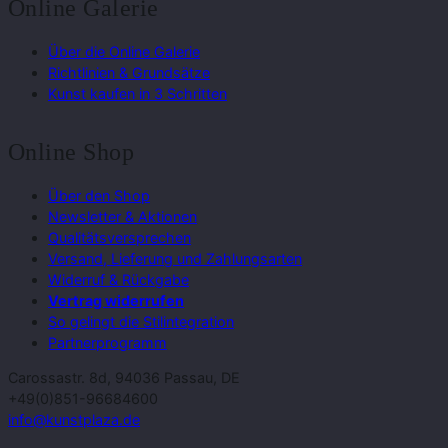
Online Galerie
Über die Online Galerie
Richtlinien & Grundsätze
Kunst kaufen in 3 Schritten
Online Shop
Über den Shop
Newsletter & Aktionen
Qualitätsversprechen
Versand, Lieferung und Zahlungsarten
Widerruf & Rückgabe
Vertrag widerrufen
So gelingt die Stilintegration
Partnerprogramm
Carossastr. 8d, 94036 Passau, DE
+49(0)851-96684600
info@kunstplaza.de