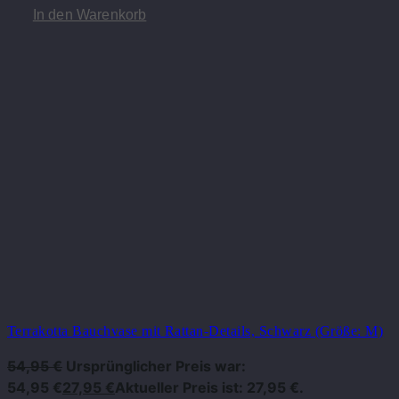
In den Warenkorb
Terrakotta Bauchvase mit Rattan-Details, Schwarz (Größe: M)
54,95
€
Ursprünglicher Preis war:
54,95 €
27,95
€
Aktueller Preis ist: 27,95 €.