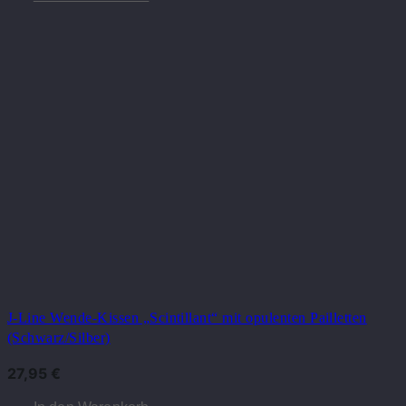
J-Line Wende-Kissen „Scintillant“ mit opulenten Pailletten
(Schwarz/Silber)
27,95
€