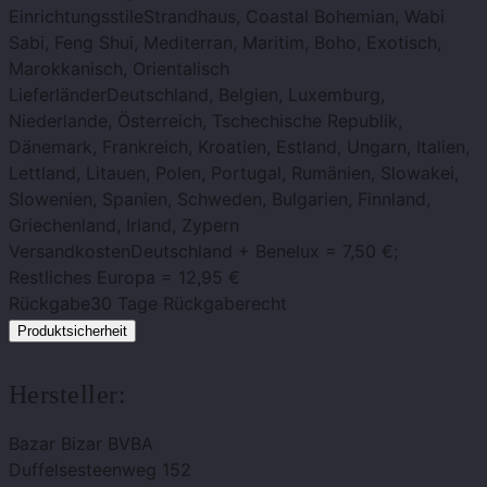
Einrichtungsstile
Strandhaus, Coastal Bohemian, Wabi
Sabi, Feng Shui, Mediterran, Maritim, Boho, Exotisch,
Marokkanisch, Orientalisch
Lieferländer
Deutschland, Belgien, Luxemburg,
Niederlande, Österreich, Tschechische Republik,
Dänemark, Frankreich, Kroatien, Estland, Ungarn, Italien,
Lettland, Litauen, Polen, Portugal, Rumänien, Slowakei,
Slowenien, Spanien, Schweden, Bulgarien, Finnland,
Griechenland, Irland, Zypern
Versandkosten
Deutschland + Benelux = 7,50 €;
Restliches Europa = 12,95 €
Rückgabe
30 Tage Rückgaberecht
Produktsicherheit
Hersteller:
Bazar Bizar BVBA
Duffelsesteenweg 152