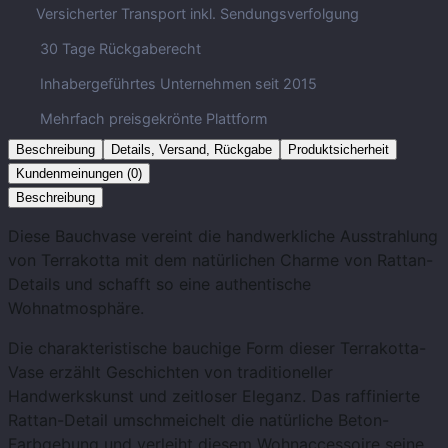
Versicherter Transport inkl. Sendungsverfolgung
30 Tage Rückgaberecht
Inhabergeführtes Unternehmen seit 2015
Mehrfach preisgekrönte Plattform
Beschreibung
Details, Versand, Rückgabe
Produktsicherheit
Kundenmeinungen (0)
Beschreibung
Diese Bauchvase vereint die handwerkliche Ausstrahlung
von Terrakotta mit dem natürlichen Charme von Rattan-
Details und schafft so eine authentische
Wohnatmosphäre.
Die charakteristische bauchige Form dieser Terrakotta-
Vase erzählt Geschichten von traditioneller
Handwerkskunst und zeitloser Eleganz. Das raffinierte
Rattan-Detail umschmeichelt die natürliche Beton-
Farbgebung und verleiht diesem Wohnaccessoire seine