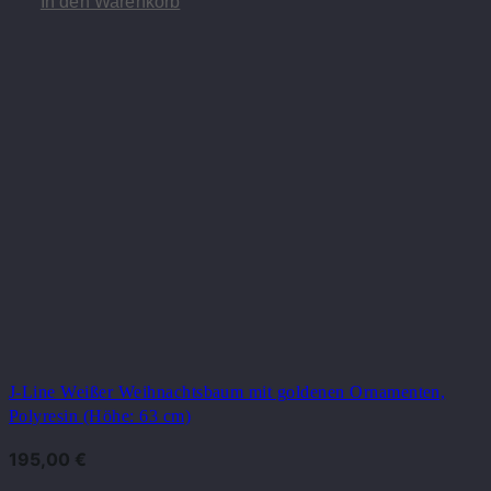
In den Warenkorb
J-Line Weißer Weihnachtsbaum mit goldenen Ornamenten,
Polyresin (Höhe: 63 cm)
195,00
€