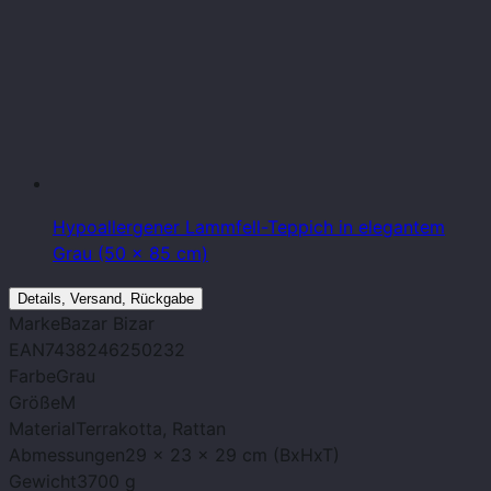
Hypoallergener Lammfell-Teppich in elegantem
Grau (50 x 85 cm)
Details, Versand, Rückgabe
Marke
Bazar Bizar
EAN
7438246250232
Farbe
Grau
Größe
M
Material
Terrakotta, Rattan
Abmessungen
29 x 23 x 29 cm (BxHxT)
Gewicht
3700 g