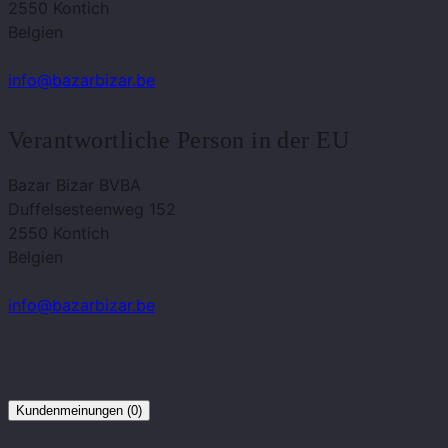
2550 Kontich
Belgien
info@bazarbizar.be
Verantwortliche Person in der EU
Bazar Bizar BVBA
Duffelsesteenweg 152
2550 Kontich
Belgien
info@bazarbizar.be
Kundenmeinungen (0)