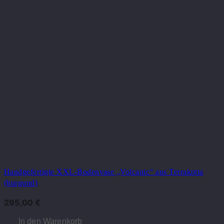
Handgefertigte XXL-Bodenvase „Volcanic“ aus Terrakotta
(burgund)
295,00
€
In den Warenkorb