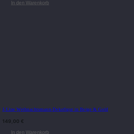
In den Warenkorb
J-Line Weihnachtsmann-Dekofigur in Beige & Gold
149,00
€
In den Warenkorb