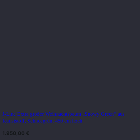
J-Line Extra großer Weihnachtsbaum „Snowy Green“ aus
Kunststoff, Schneegrün, 450 cm hoch
1.950,00
€