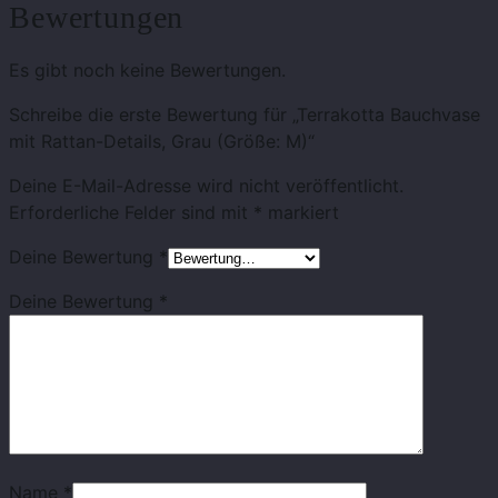
Bewertungen
Es gibt noch keine Bewertungen.
Schreibe die erste Bewertung für „Terrakotta Bauchvase
mit Rattan-Details, Grau (Größe: M)“
Deine E-Mail-Adresse wird nicht veröffentlicht.
Erforderliche Felder sind mit
*
markiert
Deine Bewertung
*
Deine Bewertung
*
Name
*