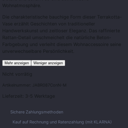
Wohnatmosphäre.
Die charakteristische bauchige Form dieser Terrakotta-
Vase erzählt Geschichten von traditioneller
Handwerkskunst und zeitloser Eleganz. Das raffinierte
Rattan-Detail umschmeichelt die natürliche Beton-
Farbgebung und verleiht diesem Wohnaccessoire seine
unverwechselbare Persönlichkeit.
Mehr anzeigen
Weniger anzeigen
Nicht vorrätig
Artikelnummer:
JABR087ConN-M
Lieferzeit:
3-5 Werktage
Sichere Zahlungsmethoden
Kauf auf Rechnung und Ratenzahlung (mit KLARNA)