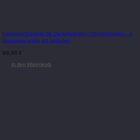
Lampenaufhängung für Deckenleuchten / Pendelleuchten – 3
Fassungen (weiß) mit Jutekabel
99,95
€
In den Warenkorb