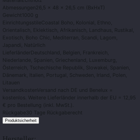
Abmessungen
26,5 x 48 x 26,5 cm (BxHxT)
Gewicht
1000 g
Einrichtungsstile
Coastal Boho, Kolonial, Ethno,
Orientalisch, Eklektisch, Afrikanisch, Landhaus, Rustikal,
Exotisch, Boho Chic, Mediterran, Scandi, Lagom,
Japandi, Natürlich
Lieferländer
Deutschland, Belgien, Frankreich,
Niederlande, Spanien, Griechenland, Luxemburg,
Österreich, Tschechische Republik, Slowakei, Spanien,
Dänemark, Italien, Portugal, Schweden, Irland, Polen,
Litauen
Versandkosten
Versand nach DE und Benelux =
kostenlos. Weitere Lieferländer innerhalb der EU = 12,95
€ pro Bestellung (inkl. MwSt.).
Rückgabe
30 Tage Rückgaberecht
Produktsicherheit
Hersteller: