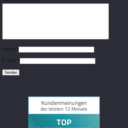
Name
*
E-Mail
*