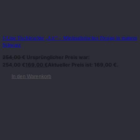
J-Line Tischleuchte „Arc“ – Minimalistisches Design in mattem
Schwarz
254,00
€
Ursprünglicher Preis war:
254,00 €
169,00
€
Aktueller Preis ist: 169,00 €.
In den Warenkorb