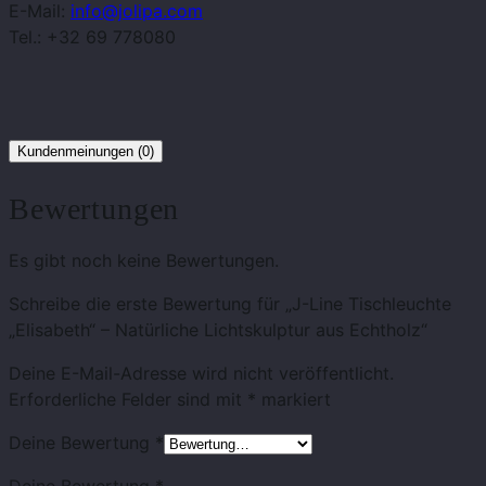
E-Mail:
info@jolipa.com
Tel.: +32 69 778080
Kundenmeinungen (0)
Bewertungen
Es gibt noch keine Bewertungen.
Schreibe die erste Bewertung für „J-Line Tischleuchte
„Elisabeth“ – Natürliche Lichtskulptur aus Echtholz“
Deine E-Mail-Adresse wird nicht veröffentlicht.
Erforderliche Felder sind mit
*
markiert
Deine Bewertung
*
Deine Bewertung
*