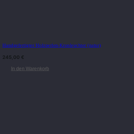
Handgefertigter Holzperlen-Kronleuchter (natur)
245,00
€
In den Warenkorb