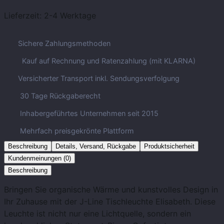
Lieferzeit:
2-4 Werktage
Sichere Zahlungsmethoden
Kauf auf Rechnung und Ratenzahlung (mit KLARNA)
Versicherter Transport inkl. Sendungsverfolgung
30 Tage Rückgaberecht
Inhabergeführtes Unternehmen seit 2015
Mehrfach preisgekrönte Plattform
Beschreibung
Details, Versand, Rückgabe
Produktsicherheit
Kundenmeinungen (0)
Beschreibung
Bringen Sie organische Wärme und kunstvolles Design in
Ihr Zuhause mit der J-Line Tischleuchte Elisabeth. Diese
Leuchte ist nicht nur eine Lichtquelle, sondern ein