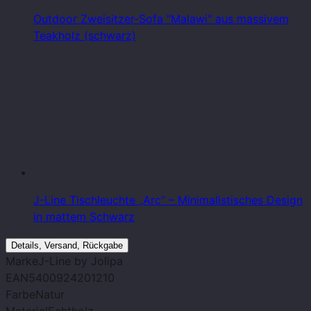
Outdoor Zweisitzer-Sofa "Malawi" aus massivem
Teakholz (schwarz)
J-Line Tischleuchte „Arc“ – Minimalistisches Design
in mattem Schwarz
Details, Versand, Rückgabe
Marke
J-Line by Jolipa
EAN
5400924201210
Farbe
Natur
Material
Echtholz