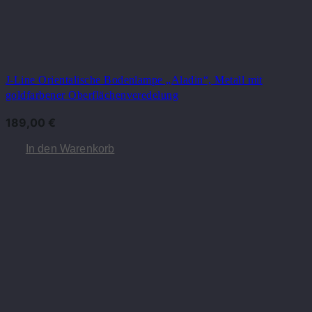
J-Line Orientalische Bodenlampe „Aladin“, Metall mit
goldfarbener Oberflächenveredelung
189,00
€
In den Warenkorb