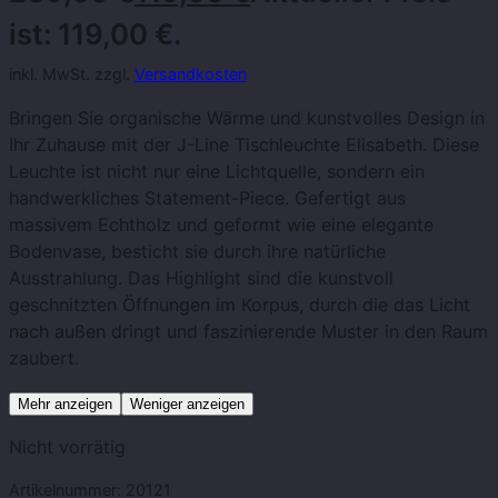
ist: 119,00 €.
inkl. MwSt. zzgl.
Versandkosten
Bringen Sie organische Wärme und kunstvolles Design in
Ihr Zuhause mit der J-Line Tischleuchte Elisabeth. Diese
Leuchte ist nicht nur eine Lichtquelle, sondern ein
handwerkliches Statement-Piece. Gefertigt aus
massivem Echtholz und geformt wie eine elegante
Bodenvase, besticht sie durch ihre natürliche
Ausstrahlung. Das Highlight sind die kunstvoll
geschnitzten Öffnungen im Korpus, durch die das Licht
nach außen dringt und faszinierende Muster in den Raum
zaubert.
Mehr anzeigen
Weniger anzeigen
Nicht vorrätig
Artikelnummer:
20121