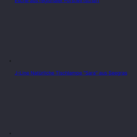
Esche aus regionaler Forstwirtschaft
J-Line Natürliche Tischlampe "Sara" aus Seegras