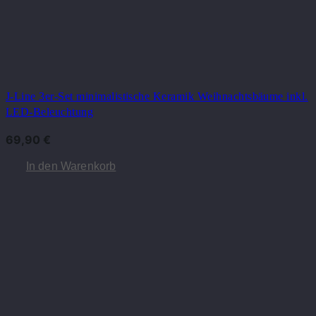
J-Line 3er-Set minimalistische Keramik Weihnachtsbäume inkl.
LED-Beleuchtung
69,90
€
In den Warenkorb