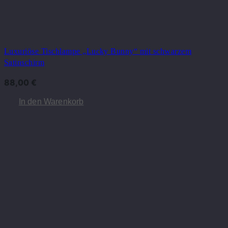
Luxuriöse Tischlampe „Lucky Bunny“ mit schwarzem
Satinschirm
88,00
€
In den Warenkorb