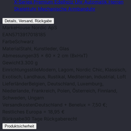
X-Series Premium Edelholz Uhr Automatik Herren
Skelettuhr Mechanische Armbanduhr
Details, Versand, Rückgabe
Marke
House Nordic ApS
EAN
5713917018185
Farbe
Schwarz
Material
Stahl, Kunstleder, Glas
Abmessungen
35 x 60 x 2 cm (BxHxT)
Gewicht
3.300 g
Einrichtungsstile
Modern, Lagom, Nordic Chic, Klassisch,
Exotisch, Landhaus, Rustikal, Mediterran, Industrial, Loft
Lieferländer
Belgien, Deutschland, Luxemburg,
Niederlande, Frankreich, Polen, Österreich, Finnland,
Schweden, Ungarn
Versandkosten
Deutschland + Benelux = 7,50 €;
Restliches Europa = 18,95 €
Rückgabe
30 Tage Rückgaberecht
Produktsicherheit