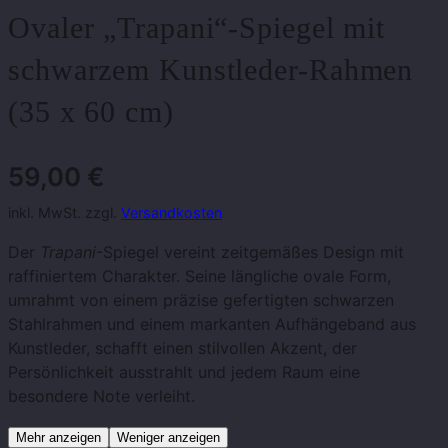
Ovaler „Trapani“-Spiegel mit
schwarzem Kunstleder-Rahmen
(35 x 60 cm)
59,00
€
inkl. MwSt. zzgl.
Versandkosten
Der
Trapani
-Spiegel vereint zeitgemäßes Design mit
raffiniertem Charakter. Seine längliche ovale Form,
umrahmt von einem präzise gefertigten schwarzen
Stahlrahmen und einem markanten Aufhängeband aus
Kunstleder, schafft einen stilvollen Akzent, der
Persönlichkeit ausstrahlt und jedem Raum eine
besondere Note verleiht.
Mehr anzeigen
Weniger anzeigen