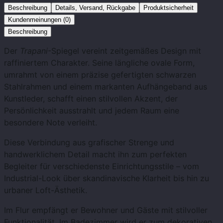
Beschreibung
Details, Versand, Rückgabe
Produktsicherheit
Kundenmeinungen (0)
Beschreibung
Der
Trapani
-Spiegel vereint zeitgemäßes Design mit
raffiniertem Charakter. Seine längliche ovale Form,
umrahmt von einem präzise gefertigten schwarzen
Stahlrahmen und einem markanten Aufhängeband aus
Kunstleder, schafft einen stilvollen Akzent, der
Persönlichkeit ausstrahlt und jedem Raum eine
besondere Note verleiht.
Diese Verbindung aus grafischer Strenge und
handwerklichem Detail macht ihn zum perfekten
Begleiter für verschiedenste Einrichtungsstile – vom
Industrial-Look über skandinavische Klarheit bis hin zu
urbaner Loft-Ästhetik.
Im Flur empfängt er Bewohner und Gäste mit stilvoller
Funktionalität. Im Badezimmer wird er zum dekorativen