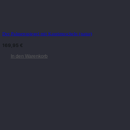
Der Palmenspiegel mit Kaurimuscheln (natur)
169,95
€
In den Warenkorb