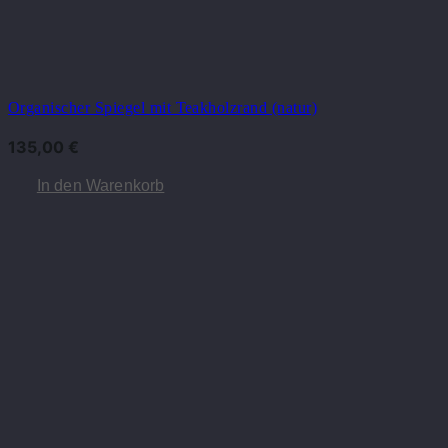
Organischer Spiegel mit Teakholzrand (natur)
135,00
€
In den Warenkorb