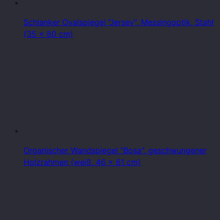
Schlanker Ovalspiegel "Jersey", Messingoptik, Stahl
(35 x 80 cm)
Organischer Wandspiegel "Bosa", geschwungener
Holzrahmen (weiß, 46 x 61 cm)