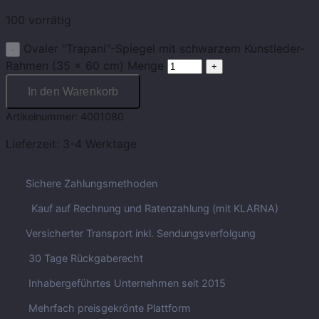
100 vorrätig
Ovaler "Trapani"-Spiegel mit schwarzem Kunstleder-
Rahmen (35 x 60 cm) Menge
In den Warenkorb
Artikelnummer:
4001080
Lieferzeit:
3-4 Werktage
Sichere Zahlungsmethoden
Kauf auf Rechnung und Ratenzahlung (mit KLARNA)
Versicherter Transport inkl. Sendungsverfolgung
30 Tage Rückgaberecht
Inhabergeführtes Unternehmen seit 2015
Mehrfach preisgekrönte Plattform