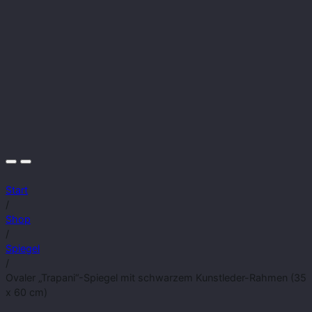
Start
/
Shop
/
Spiegel
/
Ovaler „Trapani“-Spiegel mit schwarzem Kunstleder-Rahmen (35
x 60 cm)