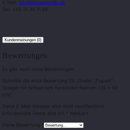
E-Mail:
info@housenordic.dk
Tel.: +45 31 40 11 88
Kundenmeinungen (0)
Bewertungen
Es gibt noch keine Bewertungen.
Schreibe die erste Bewertung für „Ovaler „Trapani“-
Spiegel mit schwarzem Kunstleder-Rahmen (35 x 60
cm)“
Deine E-Mail-Adresse wird nicht veröffentlicht.
Erforderliche Felder sind mit
*
markiert
Deine Bewertung
*