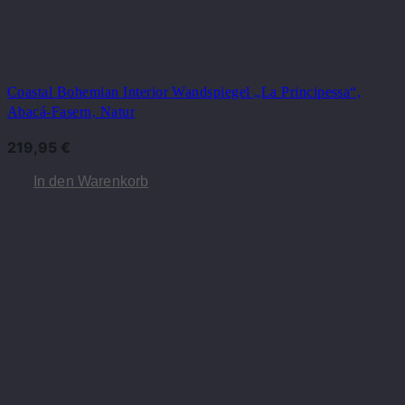
Coastal Bohemian Interior Wandspiegel „La Principessa“,
Abacá-Fasern, Natur
219,95
€
In den Warenkorb