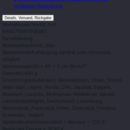
goldenem Foliendruck
Details, Versand, Rückgabe
Marke
House Nordic ApS
EAN
5713917018383
Farbe
Messing
Material
Aluminium, Glas
Besonderheit
Aufhängung vertikal oder horizontal
möglich
Abmessungen
50 x 80 x 3 cm (BxHxT)
Gewicht
3.400 g
Einrichtungsstile
Modern, Minimalistisch, Urban, Scandi,
Wabi-Sabi, Lagom, Nordic Chic, Japandi, Elegant,
Klassisch, Luxuriös, Minimaluxe, Mediterran, Barock
Lieferländer
Belgien, Deutschland, Luxemburg,
Niederlande, Frankreich, Polen, Österreich, Finnland,
Schweden, Ungarn
Versandkosten
Deutschland + Benelux = 7,50 €;
Restliches Europa = 18,95 €