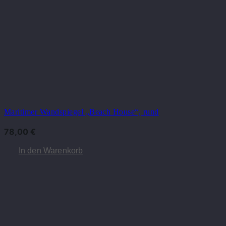
Maritimer Wandspiegel „Beach House“, rund
78,00
€
In den Warenkorb