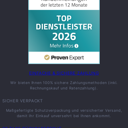
EINFACHE & SICHERE ZAHLUNG
Wir bieten Ihnen 100% sichere Zahlungsmethoden (inkl.
Rechnungskauf und Ratenzahlung).
SICHER VERPACKT
Maßgefertigte Schutzverpackung und versicherter Versand,
damit Ihr Einkauf unversehrt bei Ihnen ankommt.