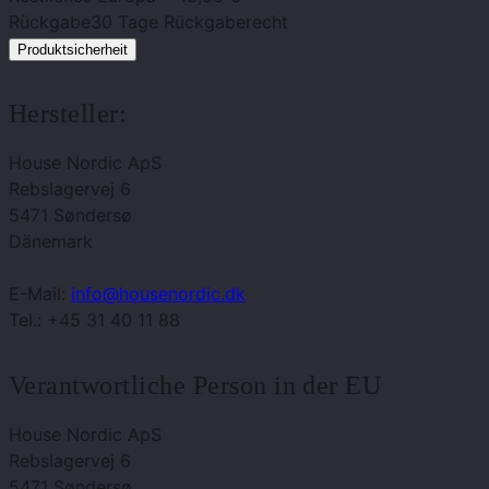
Rückgabe
30 Tage Rückgaberecht
Produktsicherheit
Hersteller:
House Nordic ApS
Rebslagervej 6
5471 Søndersø
Dänemark
E-Mail:
info@housenordic.dk
Tel.: +45 31 40 11 88
Verantwortliche Person in der EU
House Nordic ApS
Rebslagervej 6
5471 Søndersø