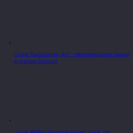
J-Line Tischleuchte „Arc“ – Minimalistisches Design
in mattem Schwarz
J-Line Weißes Baumwoll-Kissen „Doré“ mit