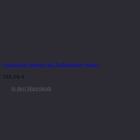
Organischer Spiegel mit Teakholzrand (natur)
135,00
€
In den Warenkorb