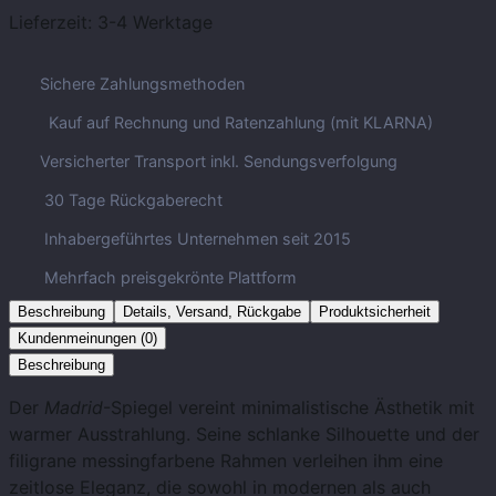
Lieferzeit:
3-4 Werktage
Sichere Zahlungsmethoden
Kauf auf Rechnung und Ratenzahlung (mit KLARNA)
Versicherter Transport inkl. Sendungsverfolgung
30 Tage Rückgaberecht
Inhabergeführtes Unternehmen seit 2015
Mehrfach preisgekrönte Plattform
Beschreibung
Details, Versand, Rückgabe
Produktsicherheit
Kundenmeinungen (0)
Beschreibung
Der
Madrid
-Spiegel vereint minimalistische Ästhetik mit
warmer Ausstrahlung. Seine schlanke Silhouette und der
filigrane messingfarbene Rahmen verleihen ihm eine
zeitlose Eleganz, die sowohl in modernen als auch