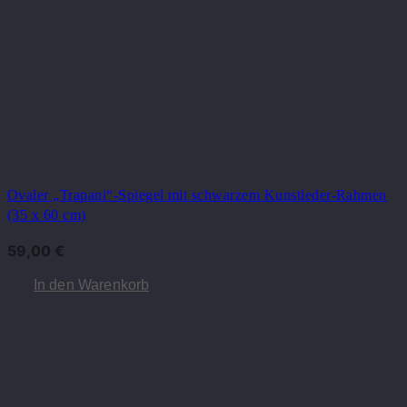
Ovaler „Trapani“-Spiegel mit schwarzem Kunstleder-Rahmen
(35 x 60 cm)
59,00
€
In den Warenkorb