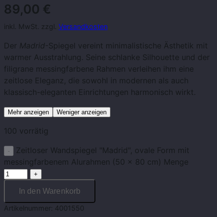
89,00
€
inkl. MwSt. zzgl.
Versandkosten
Der
Madrid
-Spiegel vereint minimalistische Ästhetik mit
warmer Ausstrahlung. Seine schlanke Silhouette und der
filigrane messingfarbene Rahmen verleihen ihm eine
zeitlose Eleganz, die sowohl in modernen als auch
klassisch-eleganten Einrichtungen harmonisch wirkt.
Mehr anzeigen
Weniger anzeigen
100 vorrätig
Zeitloser Wandspiegel "Madrid", ovale Form mit
messingfarbenem Alurahmen (50 x 80 cm) Menge
In den Warenkorb
Artikelnummer:
4001550