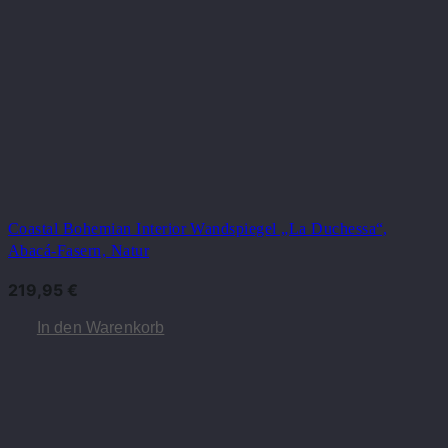
Coastal Bohemian Interior Wandspiegel „La Duchessa“,
Abacá-Fasern, Natur
219,95
€
In den Warenkorb