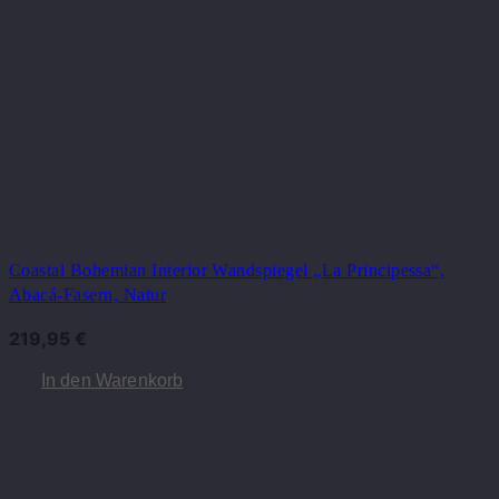
Coastal Bohemian Interior Wandspiegel „La Principessa“,
Abacá-Fasern, Natur
219,95
€
In den Warenkorb