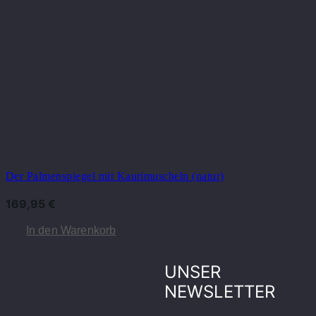
Der Palmenspiegel mit Kaurimuscheln (natur)
169,95
€
In den Warenkorb
UNSER
NEWSLETTER