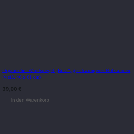
Organischer Wandspiegel „Bosa“, geschwungener Holzrahmen
(weiß, 46 x 61 cm)
39,00
€
In den Warenkorb