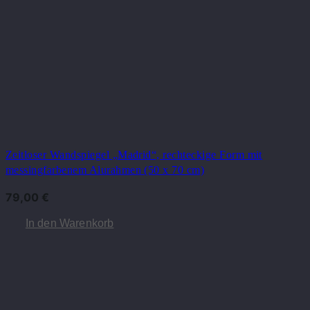
Zeitloser Wandspiegel „Madrid“, rechteckige Form mit
messingfarbenem Alurahmen (50 x 70 cm)
79,00
€
In den Warenkorb