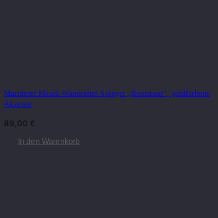
Maritimer Metall-Wandrelief-Spiegel „Bootstour“, goldfarbene
Akzente
89,00
€
In den Warenkorb