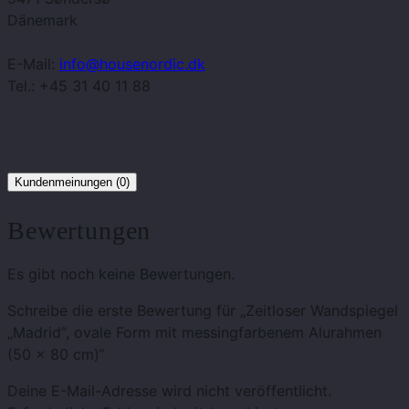
Dänemark
E-Mail:
info@housenordic.dk
Tel.: +45 31 40 11 88
Kundenmeinungen (0)
Bewertungen
Es gibt noch keine Bewertungen.
Schreibe die erste Bewertung für „Zeitloser Wandspiegel
„Madrid“, ovale Form mit messingfarbenem Alurahmen
(50 x 80 cm)“
Deine E-Mail-Adresse wird nicht veröffentlicht.