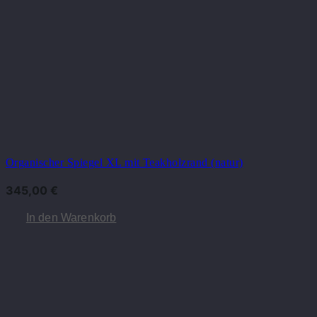
Organischer Spiegel XL mit Teakholzrand (natur)
345,00
€
In den Warenkorb