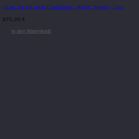
J-Line 2er-Set runde Couchtische „Wired“, Metall + Glas
875,00
€
In den Warenkorb