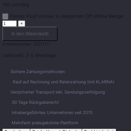
100 vorrätig
Paisley Pouf Hocker in elegantem Off-White Menge
In den Warenkorb
Artikelnummer:
1501117
Lieferzeit:
3-5 Werktage
Sichere Zahlungsmethoden
Kauf auf Rechnung und Ratenzahlung (mit KLARNA)
Versicherter Transport inkl. Sendungsverfolgung
30 Tage Rückgaberecht
Inhabergeführtes Unternehmen seit 2015
Mehrfach preisgekrönte Plattform