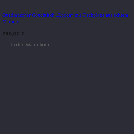
Quadratischer Couchtisch „Epoqa“ mit Tischplatte aus echtem
Marmor
295,00
€
In den Warenkorb