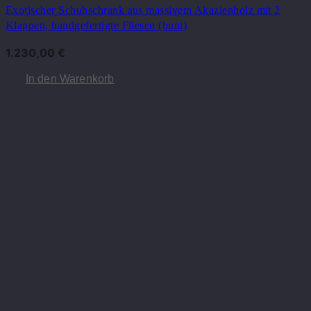
Exotischer Schuhschrank aus massivem Akazienholz mit 2
Klappen, handgefertigte Fliesen (bunt)
1.230,00
€
In den Warenkorb