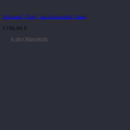
Sideboard „Tiang“ aus Akazienholz, Natur
1.756,00
€
In den Warenkorb