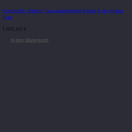
Couchtisch „Kidney“ aus ungeschältem Rattan & recyceltem
Teak
1.185,00
€
In den Warenkorb