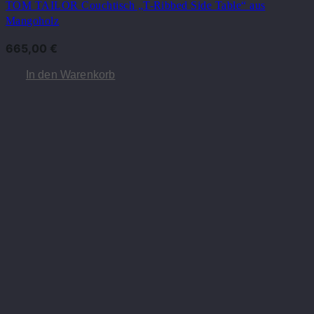
TOM TAILOR Couchtisch „T-Ribbed Side Table“ aus
Mangoholz
665,00
€
In den Warenkorb