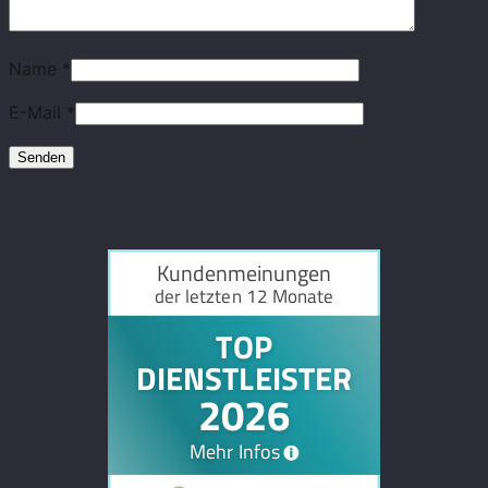
Name
*
E-Mail
*