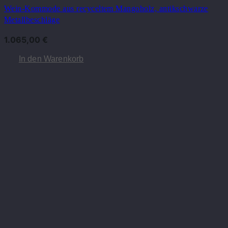
Wein-Kommode aus recyceltem Mangoholz, antikschwarze
Metallbeschläge
1.065,00
€
In den Warenkorb