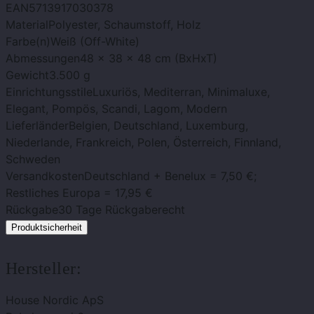
EAN
5713917030378
Material
Polyester, Schaumstoff, Holz
Farbe(n)
Weiß (Off-White)
Abmessungen
48 x 38 x 48 cm (BxHxT)
Gewicht
3.500 g
Einrichtungsstile
Luxuriös, Mediterran, Minimaluxe,
Elegant, Pompös, Scandi, Lagom, Modern
Lieferländer
Belgien, Deutschland, Luxemburg,
Niederlande, Frankreich, Polen, Österreich, Finnland,
Schweden
Versandkosten
Deutschland + Benelux = 7,50 €;
Restliches Europa = 17,95 €
Rückgabe
30 Tage Rückgaberecht
Produktsicherheit
Hersteller:
House Nordic ApS