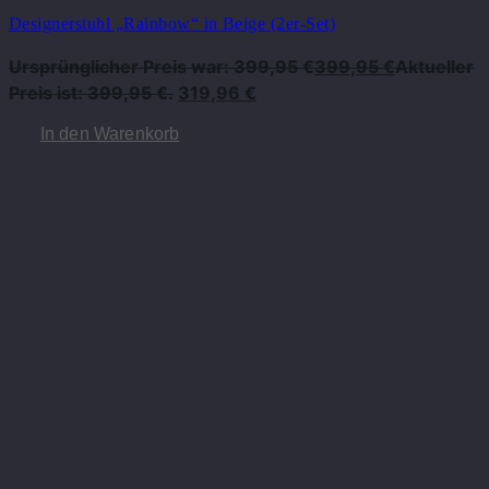
Designerstuhl „Rainbow“ in Beige (2er-Set)
Ursprünglicher Preis war: 399,95 €
399,95
€
Aktueller
Preis ist: 399,95 €.
319,96
€
In den Warenkorb