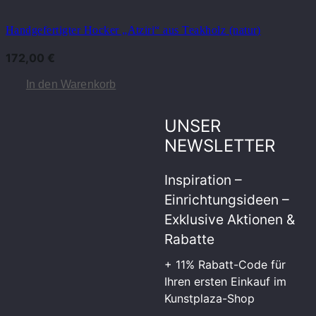
Handgefertigter Hocker „Atziri“ aus Teakholz (natur)
172,00
€
In den Warenkorb
UNSER
NEWSLETTER
Inspiration –
Einrichtungsideen –
Exklusive Aktionen &
Rabatte
+ 11% Rabatt-Code für
Ihren ersten Einkauf im
Kunstplaza-Shop