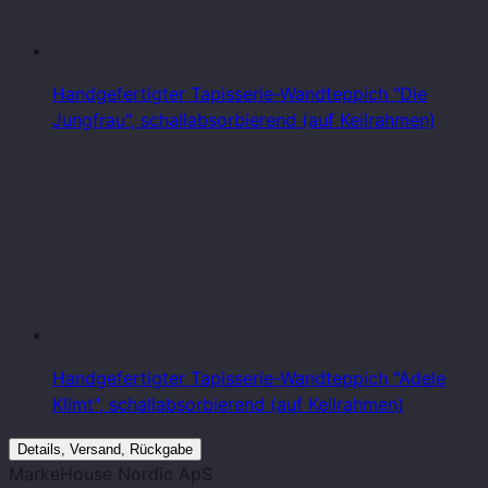
Handgefertigter Tapisserie-Wandteppich "Die
Jungfrau", schallabsorbierend (auf Keilrahmen)
Handgefertigter Tapisserie-Wandteppich "Adele
Klimt", schallabsorbierend (auf Keilrahmen)
Details, Versand, Rückgabe
Marke
House Nordic ApS