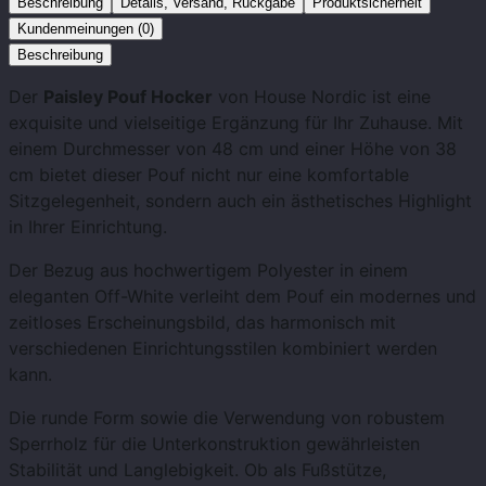
Beschreibung
Details, Versand, Rückgabe
Produktsicherheit
Kundenmeinungen (0)
Beschreibung
Der
Paisley Pouf Hocker
von House Nordic ist eine
exquisite und vielseitige Ergänzung für Ihr Zuhause. Mit
einem Durchmesser von 48 cm und einer Höhe von 38
cm bietet dieser Pouf nicht nur eine komfortable
Sitzgelegenheit, sondern auch ein ästhetisches Highlight
in Ihrer Einrichtung.
Der Bezug aus hochwertigem Polyester in einem
eleganten Off-White verleiht dem Pouf ein modernes und
zeitloses Erscheinungsbild, das harmonisch mit
verschiedenen Einrichtungsstilen kombiniert werden
kann.
Die runde Form sowie die Verwendung von robustem
Sperrholz für die Unterkonstruktion gewährleisten
Stabilität und Langlebigkeit. Ob als Fußstütze,