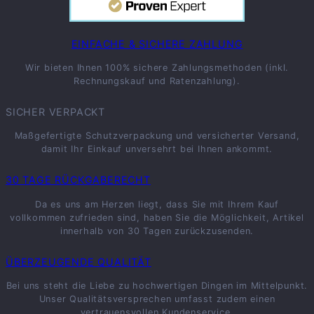
EINFACHE & SICHERE ZAHLUNG
Wir bieten Ihnen 100% sichere Zahlungsmethoden (inkl.
Rechnungskauf und Ratenzahlung).
SICHER VERPACKT
Maßgefertigte Schutzverpackung und versicherter Versand,
damit Ihr Einkauf unversehrt bei Ihnen ankommt.
30 TAGE RÜCKGABERECHT
Da es uns am Herzen liegt, dass Sie mit Ihrem Kauf
vollkommen zufrieden sind, haben Sie die Möglichkeit, Artikel
innerhalb von 30 Tagen zurückzusenden.
ÜBERZEUGENDE QUALITÄT
Bei uns steht die Liebe zu hochwertigen Dingen im Mittelpunkt.
Unser Qualitätsversprechen umfasst zudem einen
vertrauensvollen Kundenservice.