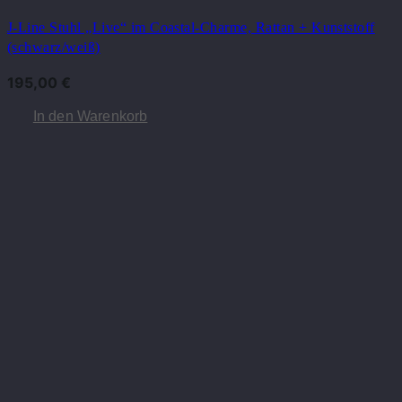
J-Line Stuhl „Live“ im Coastal-Charme, Rattan + Kunststoff
(schwarz/weiß)
195,00
€
In den Warenkorb