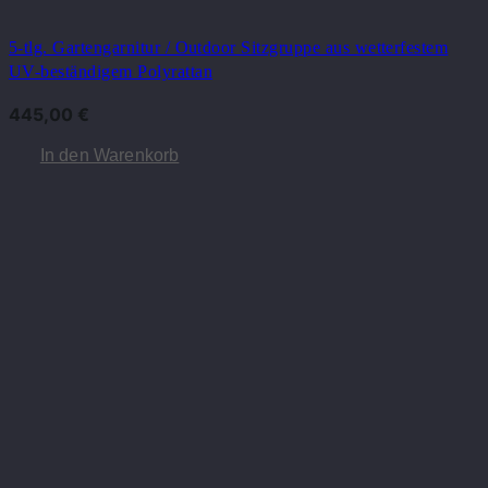
5-tlg. Gartengarnitur / Outdoor Sitzgruppe aus wetterfestem
UV-beständigem Polyrattan
445,00
€
In den Warenkorb