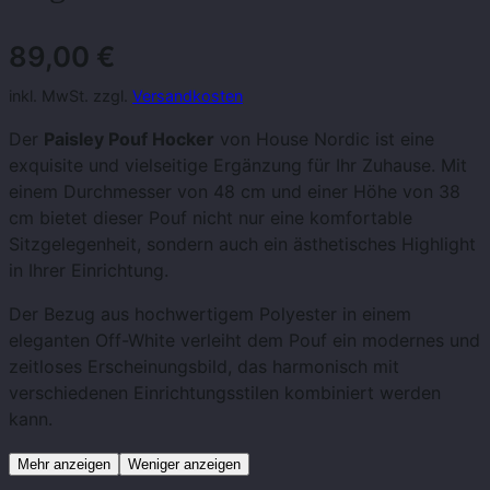
89,00
€
inkl. MwSt. zzgl.
Versandkosten
Der
Paisley Pouf Hocker
von House Nordic ist eine
exquisite und vielseitige Ergänzung für Ihr Zuhause. Mit
einem Durchmesser von 48 cm und einer Höhe von 38
cm bietet dieser Pouf nicht nur eine komfortable
Sitzgelegenheit, sondern auch ein ästhetisches Highlight
in Ihrer Einrichtung.
Der Bezug aus hochwertigem Polyester in einem
eleganten Off-White verleiht dem Pouf ein modernes und
zeitloses Erscheinungsbild, das harmonisch mit
verschiedenen Einrichtungsstilen kombiniert werden
kann.
Mehr anzeigen
Weniger anzeigen