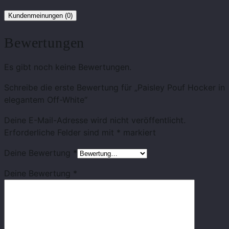
Kundenmeinungen (0)
Bewertungen
Es gibt noch keine Bewertungen.
Schreibe die erste Bewertung für „Paisley Pouf Hocker in
elegantem Off-White“
Deine E-Mail-Adresse wird nicht veröffentlicht.
Erforderliche Felder sind mit
*
markiert
Deine Bewertung
*
Deine Bewertung
*