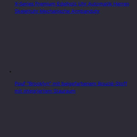
X-Series Premium Edelholz Uhr Automatik Herren
Skelettuhr Mechanische Armbanduhr
Pouf "Brooklyn" mit beigefarbenem Bouclé-Stoff
mit integriertem Stauraum