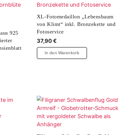
duktseite
XL-Fotomedaillon „Lebensbaum
ählt
von Klimt“ inkl. Bronzekette und
den
Fotoservice
 aus 925
ierter
37,90
€
nsienblatt
In den Warenkorb