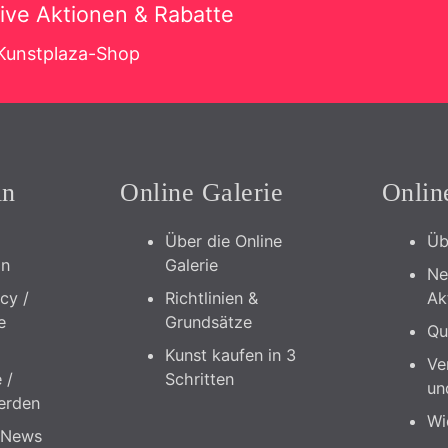
sive Aktionen & Rabatte
 Kunstplaza-Shop
in
Online Galerie
Onlin
Über die Online
Üb
in
Galerie
Ne
icy /
Richtlinien &
Ak
e
Grundsätze
Qu
Kunst kaufen in 3
Ve
 /
Schritten
un
erden
Wi
 News