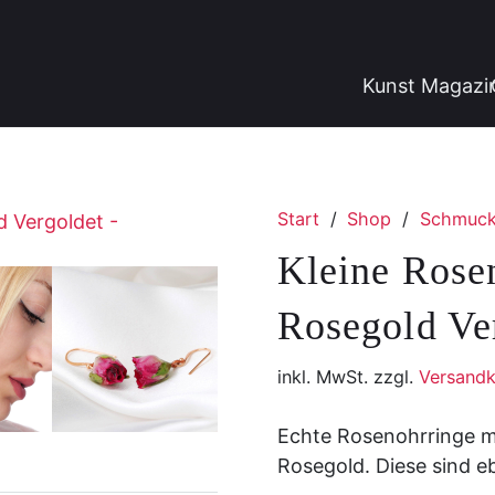
Kunst Magazi
Start
/
Shop
/
Schmuc
Kleine Rosen
Rosegold Ve
inkl. MwSt. zzgl.
Versandk
Echte Rosenohrringe m
Rosegold. Diese sind eb