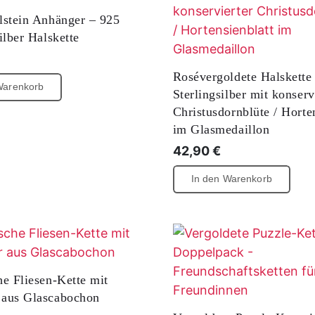
auf
lstein Anhänger – 925
der
ilber Halskette
Pro
gew
wer
Rosévergoldete Halskette
Warenkorb
Sterlingsilber mit konserv
Christusdornblüte / Horte
im Glasmedaillon
42,90
€
In den Warenkorb
he Fliesen-Kette mit
 aus Glascabochon