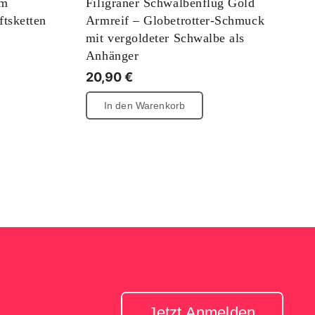
im
Filigraner Schwalbenflug Gold
tsketten
Armreif – Globetrotter-Schmuck
mit vergoldeter Schwalbe als
Anhänger
20,90
€
In den Warenkorb
Jetzt Anmelden