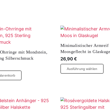
Minimalistischer Armreif
Moosgeflecht in Glaskuge
-Ohrringe mit Mondstein,
ing Silberschmuck
26,90
€
Die
Ausführung wählen
Pro
Warenkorb
wei
meh
Var
auf.
Die
Opt
kön