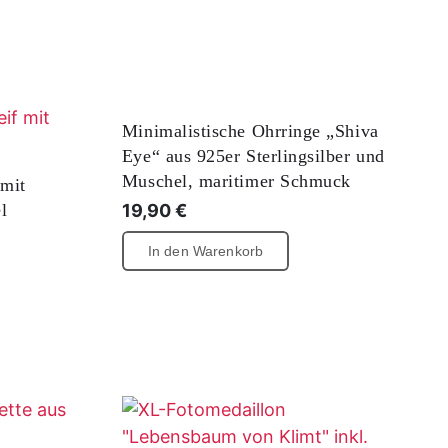
Minimalistische Ohrringe „Shiva
Eye“ aus 925er Sterlingsilber und
Muschel, maritimer Schmuck
 mit
l
19,90
€
In den Warenkorb
ses
dukt
st
rere
ianten
ionen
nen