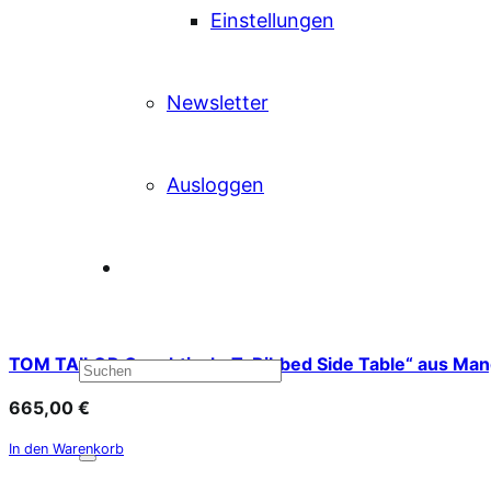
Einstellungen
Newsletter
Ausloggen
TOM TAILOR Couchtisch „T-Ribbed Side Table“ aus Ma
665,00
€
In den Warenkorb