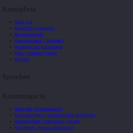
Kunstplaza
Über uns
Rechtliche Hinweise
Barrierefreiheit
Pressebereich / Mediakit
Werbung auf Kunstplaza
FAQ – Häufige Fragen
Kontakt
Sprachen
Kunstmagazin
Über das Kunstmagazin
Editorial Policy / Redaktionelle Standards
Gastbeiträge / Gastautor werden
RSS Feeds / News abonnieren