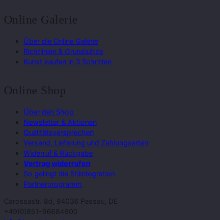
Online Galerie
Über die Online Galerie
Richtlinien & Grundsätze
Kunst kaufen in 3 Schritten
Online Shop
Über den Shop
Newsletter & Aktionen
Qualitätsversprechen
Versand, Lieferung und Zahlungsarten
Widerruf & Rückgabe
Vertrag widerrufen
So gelingt die Stilintegration
Partnerprogramm
Carossastr. 8d, 94036 Passau, DE
+49(0)851-96684600