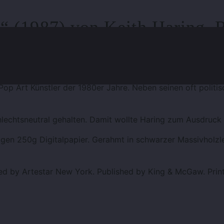
“ (1987) von Keith Haring, 
f Bild klicken
r Pop Art Künstler der 1980er Jahre. Neben seinen oft polit
echtsneutral gehalten. Damit wollte Haring zum Ausdruck b
gen 250g Digitalpapier. Gerahmt in schwarzer Massivholzle
d by Artestar New York. Published by King & McGaw. Print