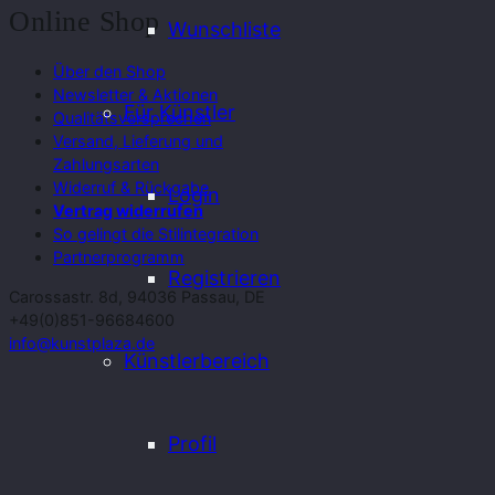
Online Shop
Wunschliste
Über den Shop
Newsletter & Aktionen
Für Künstler
Qualitätsversprechen
Versand, Lieferung und
Zahlungsarten
Widerruf & Rückgabe
Login
Vertrag widerrufen
So gelingt die Stilintegration
Partnerprogramm
Registrieren
Carossastr. 8d, 94036 Passau, DE
+49(0)851-96684600
info@kunstplaza.de
Künstlerbereich
Profil