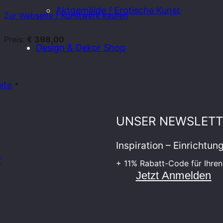
Aktgemälde / Erotische Kunst
Zur Webseite / Kunstwerk kaufen
Preis:
€ 398,00
Design & Dekor Shop
ite
UNSER NEWSLETT
Inspiration – Einrichtu
r
+ 11% Rabatt-Code für Ihren
Jetzt Anmelden